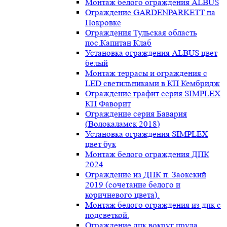
Монтаж белого ограждения ALBUS
Ограждение GARDENPARKETT на
Покровке
Ограждения Тульская область
пос.Капитан Клаб
Установка ограждения ALBUS цвет
белый
Монтаж террасы и ограждения с
LED светильниками в КП Кембридж
Ограждение графит серия SIMPLEX
КП Фаворит
Ограждение серия Бавария
(Волокаламск 2018)
Установка ограждения SIMPLEX
цвет бук
Монтаж белого ограждения ДПК
2024
Ограждение из ДПК п. Заокский
2019 (сочетание белого и
коричневого цвета).
Монтаж белого ограждения из дпк с
подсветкой.
Ограждение дпк вокруг пруда