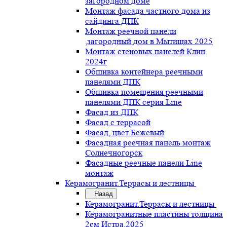
загородном доме
Монтаж фасада частного дома из
сайдинга ДПК
Монтаж реечной панели
,загородный дом в Мытищах 2025
Монтаж стеновых панелей Клин
2024г
Обшивка контейнера реечными
панелями ДПК
Обшивка помещения реечными
панелями ДПК серия Line
Фасад из ДПК
Фасад с террасой
Фасад, цвет Бежевый
Фасадная реечная панель монтаж
Солнечногорск
Фасадные реечные панели Line
монтаж
Керамогранит.Террасы и лестницы
Назад
Керамогранит.Террасы и лестницы
Керамогранитные пластины толщина
2см Истра.2025