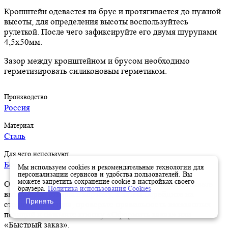
Кронштейн одевается на брус и протягивается до нужной
высоты, для определения высоты воспользуйтесь
рулеткой. После чего зафиксируйте его двумя шурупами
4,5х50мм.
Зазор между кронштейном и брусом необходимо
герметизировать силиконовым герметиком.
Производство
Россия
Материал
Сталь
Для чего используют
Беседки
Мы используем cookies и рекомендательные технологии для
персонализации сервисов и удобства пользователей. Вы
можете запретить сохранение cookie в настройках своего
Оформить заказ на нашем сайте легко. Просто добавьте
браузера.
Политика использования Cookies
выбранные товары в корзину, а затем перейдите на
Принять
страницу Корзина, проверьте правильность заказанных
позиций и нажмите кнопку «Оформить заказ» или
«Быстрый заказ».