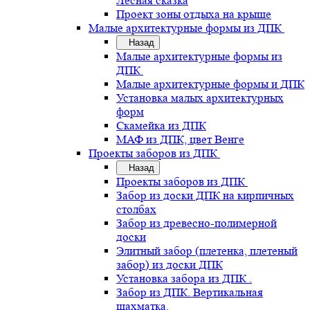
Лесная сказка
Проект зоны отдыха на крыше
Малые архитектурные формы из ДПК
Назад
Малые архитектурные формы из
ДПК
Малые архитектурные формы и ДПК
Установка малых архитектурных
форм
Скамейка из ДПК
МАФ из ДПК, цвет Венге
Проекты заборов из ДПК
Назад
Проекты заборов из ДПК
Забор из доски ДПК на кирпичных
столбах
Забор из древесно-полимерной
доски
Элитный забор (плетенка, плетеный
забор) из доски ДПК
Установка забора из ДПК .
Забор из ДПК. Вертикальная
шахматка.