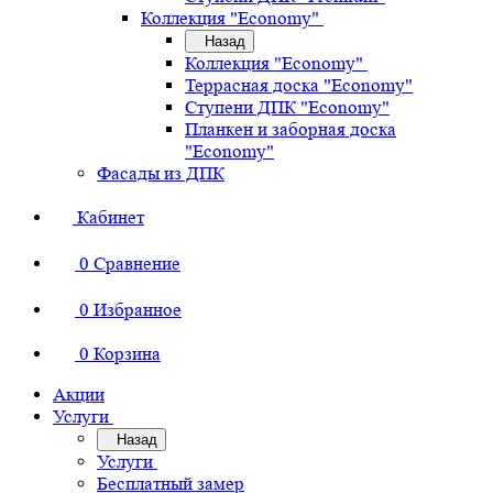
Коллекция "Economy"
Назад
Коллекция "Economy"
Террасная доска "Economy"
Ступени ДПК "Economy"
Планкен и заборная доска
"Economy"
Фасады из ДПК
Кабинет
0
Сравнение
0
Избранное
0
Корзина
Акции
Услуги
Назад
Услуги
Бесплатный замер