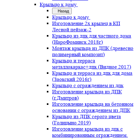
Крыльцо к дому
Назад
Крыльцо к дому
Изготовление 2х крылец в КП
Лесной пейзаж-2
Крыльцо из дпк для частного дома
(НароФоминск 2018г)
Монтаж крыльца из ДПК (древесно
полимерный композит)
Крыльцо и терраса
металлокаркас+дпк (Видное 2017)
Крыльцо и терраса из дпк для дома
(Заокский 2016г)
Крыльцо с ограждением из дпк
Изготовление крыльца из ДПК
(г.Дмитров)
Изготовление крыльца на бетонном
основании с ограждением из ДПК
Крыльцо из ДПК серого цвета
(Голицыно 2019)
Изготовление крыльца из дпк с
комбинированным ограждением.