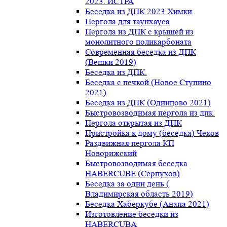
2023. ИСТРА
Беседка из ДПК 2023 Химки
Пергола для таунхауса
Пергола из ДПК с крышей из
монолитного поликарбоната
Современная беседка из ДПК
(Вешки 2019)
Беседка из ДПК.
Беседка с печкой (Новое Ступино
2021)
Беседка из ДПК (Одинцово 2021)
Быстровозводимая пергола из дпк.
Пергола открытая из ДПК
Пристройка к дому (беседка) Чехов
Раздвижная пергола КП
Новорижский
Быстровозводимая беседка
HABERCUBE (Серпухов)
Беседка за один день (
Владимирская область 2019)
Беседка Хаберкубе (Анапа 2021)
Изготовление беседки из
HABERCUBA