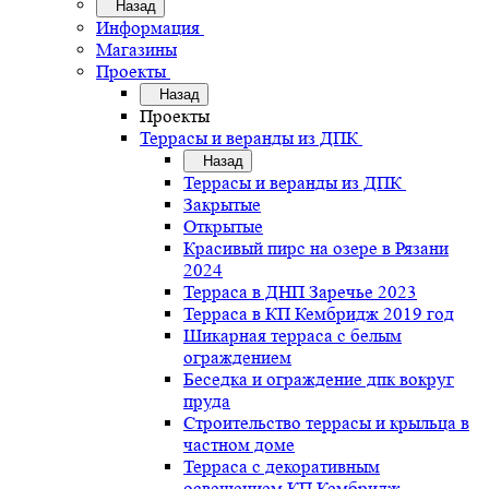
Назад
Информация
Магазины
Проекты
Назад
Проекты
Террасы и веранды из ДПК
Назад
Террасы и веранды из ДПК
Закрытые
Открытые
Красивый пирс на озере в Рязани
2024
Терраса в ДНП Заречье 2023
Терраса в КП Кембридж 2019 год
Шикарная терраса с белым
ограждением
Беседка и ограждение дпк вокруг
пруда
Строительство террасы и крыльца в
частном доме
Терраса с декоративным
освещением КП Кембридж