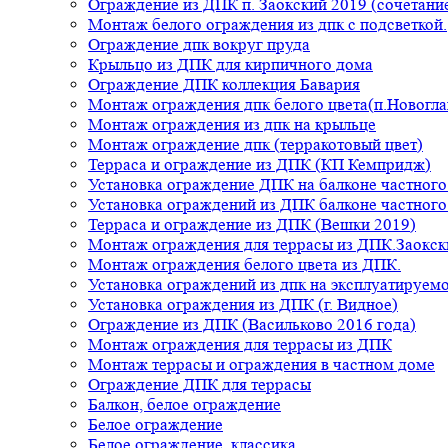
Ограждение из ДПК п. Заокский 2019 (сочетание
Монтаж белого ограждения из дпк с подсветкой.
Ограждение дпк вокруг пруда
Крыльцо из ДПК для кирпичного дома
Ограждение ДПК коллекция Бавария
Монтаж ограждения дпк белого цвета(п.Новогла
Монтаж ограждения из дпк на крыльце
Монтаж ограждение дпк (терракотовый цвет)
Терраса и ограждение из ДПК (КП Кемпридж)
Установка ограждение ДПК на балконе частного
Установка ограждений из ДПК балконе частного
Терраса и ограждение из ДПК (Вешки 2019)
Монтаж ограждения для террасы из ДПК.Заокск
Монтаж ограждения белого цвета из ДПК.
Установка ограждений из дпк на эксплуатируем
Установка ограждения из ДПК (г. Видное)
Ограждение из ДПК (Васильково 2016 года)
Монтаж ограждения для террасы из ДПК
Монтаж террасы и ограждения в частном доме
Ограждение ДПК для террасы
Балкон, белое ограждение
Белое ограждение
Белое ограждение, классика