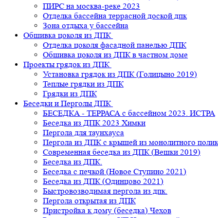
ПИРС на москва-реке 2023
Отделка бассейна террасной доской дпк
Зона отдыха у бассейна
Обшивка цоколя из ДПК
Отделка цоколя фасадной панелью ДПК
Обшивка цоколя из ДПК в частном доме
Проекты грядок из ДПК
Установка грядок из ДПК (Голицыно 2019)
Теплые грядки из ДПК
Грядки из ДПК
Беседки и Перголы ДПК
БЕСЕДКА - ТЕРРАСА с бассейном 2023. ИСТРА
Беседка из ДПК 2023 Химки
Пергола для таунхауса
Пергола из ДПК с крышей из монолитного поли
Современная беседка из ДПК (Вешки 2019)
Беседка из ДПК.
Беседка с печкой (Новое Ступино 2021)
Беседка из ДПК (Одинцово 2021)
Быстровозводимая пергола из дпк.
Пергола открытая из ДПК
Пристройка к дому (беседка) Чехов