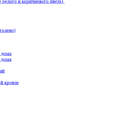
 белого и коричневого цвета).
голево)
 дома
 дома
ий
ой кровле