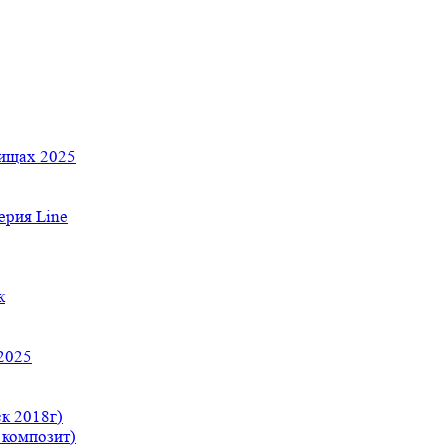
тищах 2025
рия Line
к
2025
к 2018г)
 композит)