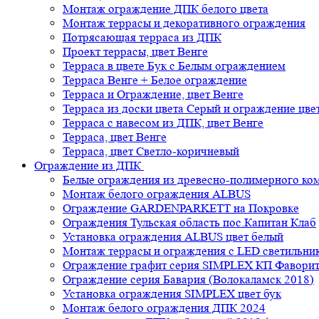
Монтаж ограждение ДПК белого цвета
Монтаж террасы и декоративного ограждения
Потрясающая терраса из ДПК
Проект террасы, цвет Венге
Терраса в цвете Бук с Белым ограждением
Терраса Венге + Белое ограждение
Терраса и Ограждение, цвет Венге
Терраса из доски цвета Серый и ограждение цве
Терраса с навесом из ДПК, цвет Венге
Терраса, цвет Венге
Терраса, цвет Светло-коричневый
Ограждение из ДПК
Белые ограждения из древесно-полимерного ко
Монтаж белого ограждения ALBUS
Ограждение GARDENPARKETT на Покровке
Ограждения Тульская область пос.Капитан Клаб
Установка ограждения ALBUS цвет белый
Монтаж террасы и ограждения с LED светильн
Ограждение графит серия SIMPLEX КП Фавори
Ограждение серия Бавария (Волокаламск 2018)
Установка ограждения SIMPLEX цвет бук
Монтаж белого ограждения ДПК 2024