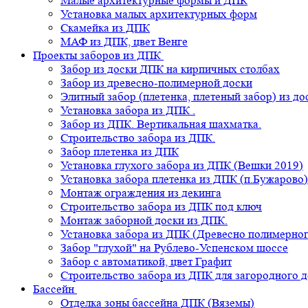
Малые архитектурные формы и ДПК
Установка малых архитектурных форм
Скамейка из ДПК
МАФ из ДПК, цвет Венге
Проекты заборов из ДПК
Забор из доски ДПК на кирпичных столбах
Забор из древесно-полимерной доски
Элитный забор (плетенка, плетеный забор) из д
Установка забора из ДПК .
Забор из ДПК. Вертикальная шахматка.
Строительство забора из ДПК.
Забор плетенка из ДПК
Установка глухого забора из ДПК (Вешки 2019)
Установка забора плетенка из ДПК (п.Бужарово)
Монтаж ограждения из декинга
Строительство забора из ДПК под ключ
Монтаж заборной доски из ДПК.
Установка забора из ДПК (Древесно полимерног
Забор "глухой" на Рублево-Успенском шоссе
Забор с автоматикой, цвет Графит
Строительство забора из ДПК для загородного 
Бассейн
Отделка зоны бассейна ДПК (Вяземы)