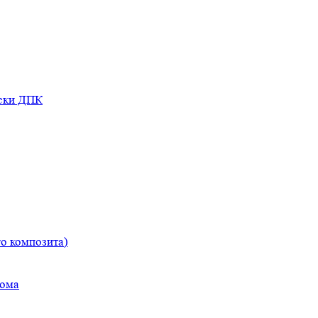
оски ДПК
о композита)
дома