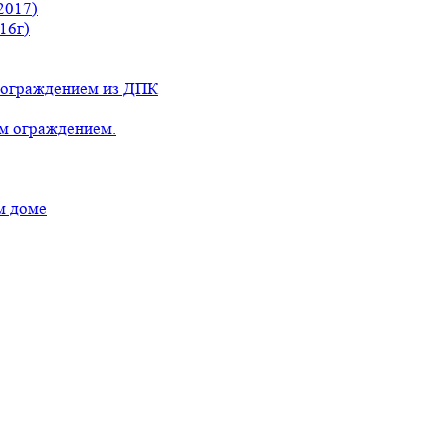
2017)
16г)
с ограждением из ДПК
ым ограждением.
м доме