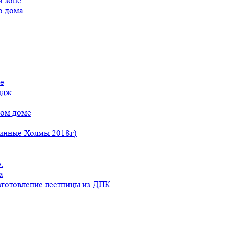
 зоне.
о дома
е
идж
ном доме
линные Холмы 2018г)
.
а
готовление лестницы из ДПК.