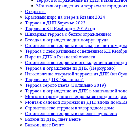
Терраса и ограждение из ДПК в мангальной
Монтаж ограждения и террасы загородног
Открытые
Красивый пирс на озере в Рязани 2024
Терраса в ДНП Заречье 2023
Терраса в КП Кембридж 2019 год
Шикарная терраса с белым ограждением
Беседка и ограждение дпк вокруг пруда
Строительство террасы и крыльца в частном дом
Терраса с декоративным освещением КП Кембр
Пирс из ДПК в Рязанской области
Строительство террасы и ограждения в загород
Терраса и ограждение из ДПК (Перхурово)
Изготовление открытой террасы из ДПК (кп Ор
Терраса из ДПК (Балашиха)
Терраса серого цвета (Голицыно 2019)
Терраса и ограждение из ДПК в мангальной зоне
Монтаж ограждения и террасы загородного дом
Монтаж садовой дорожки из ДПК вдоль дома.Из
Строительство террасы в загородном доме
Строительство террасы в поселке таунхасов
Балкон из ДПК, цвет Венге
Балкон, цвет Венге