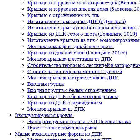
Крыльцо и терраса металлокаркас+дпк (Видное 
Крыльцо и терраса из дпк для дома (Заокский 20
Крыльцо с ограждением из дпк
Изготовление крыльца из ДПК (г.Дмитров)
Изготовление крыльца на бетонном основании 
Крыльцо из ДПК серого цвета (Голицыно 2019)
Изготовление крыльца из дпк с комбинированн
Монтаж крыльца из дпк белого цвета.
Крыльцо из дпк для бани (Голицыно 2019г)
Монтаж крыльца и лестницы из ДПК
Строительство террасы с лестницей в загородно
Строительство террасы монтаж ступеней
Монтаж крыльца и ограждения из ДПК
Входная группа
Входная группа с белым ограждением
Крыльцо из ДПК с белым ограждением
Крыльцо из ДПК с ограждением
Монтаж крыльца из ДПК
Эксплуатируемая кровля
Эксплуатируемая кровля в КП Лесная сказка
Проект зоны отдыха на крыше
Малые архитектурные формы из ДПК