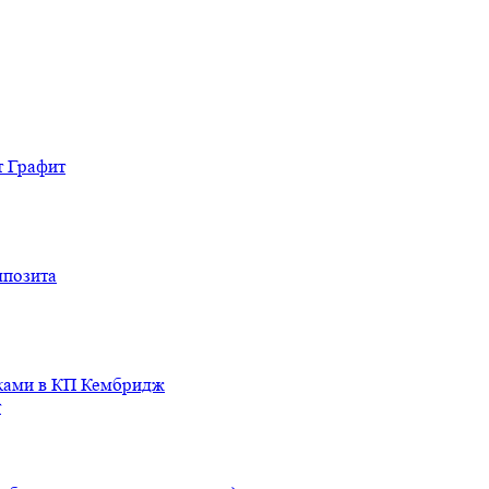
т Графит
мпозита
иками в КП Кембридж
т