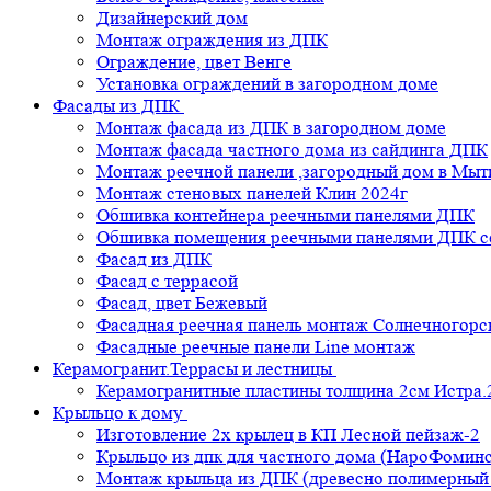
Дизайнерский дом
Монтаж ограждения из ДПК
Ограждение, цвет Венге
Установка ограждений в загородном доме
Фасады из ДПК
Монтаж фасада из ДПК в загородном доме
Монтаж фасада частного дома из сайдинга ДПК
Монтаж реечной панели ,загородный дом в Мы
Монтаж стеновых панелей Клин 2024г
Обшивка контейнера реечными панелями ДПК
Обшивка помещения реечными панелями ДПК се
Фасад из ДПК
Фасад с террасой
Фасад, цвет Бежевый
Фасадная реечная панель монтаж Солнечногорс
Фасадные реечные панели Line монтаж
Керамогранит.Террасы и лестницы
Керамогранитные пластины толщина 2см Истра.
Крыльцо к дому
Изготовление 2х крылец в КП Лесной пейзаж-2
Крыльцо из дпк для частного дома (НароФоминс
Монтаж крыльца из ДПК (древесно полимерный