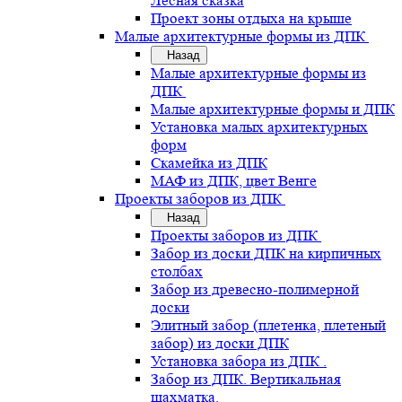
Лесная сказка
Проект зоны отдыха на крыше
Малые архитектурные формы из ДПК
Назад
Малые архитектурные формы из
ДПК
Малые архитектурные формы и ДПК
Установка малых архитектурных
форм
Скамейка из ДПК
МАФ из ДПК, цвет Венге
Проекты заборов из ДПК
Назад
Проекты заборов из ДПК
Забор из доски ДПК на кирпичных
столбах
Забор из древесно-полимерной
доски
Элитный забор (плетенка, плетеный
забор) из доски ДПК
Установка забора из ДПК .
Забор из ДПК. Вертикальная
шахматка.