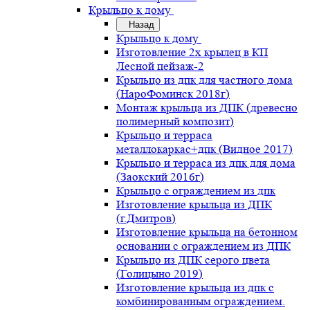
Крыльцо к дому
Назад
Крыльцо к дому
Изготовление 2х крылец в КП
Лесной пейзаж-2
Крыльцо из дпк для частного дома
(НароФоминск 2018г)
Монтаж крыльца из ДПК (древесно
полимерный композит)
Крыльцо и терраса
металлокаркас+дпк (Видное 2017)
Крыльцо и терраса из дпк для дома
(Заокский 2016г)
Крыльцо с ограждением из дпк
Изготовление крыльца из ДПК
(г.Дмитров)
Изготовление крыльца на бетонном
основании с ограждением из ДПК
Крыльцо из ДПК серого цвета
(Голицыно 2019)
Изготовление крыльца из дпк с
комбинированным ограждением.