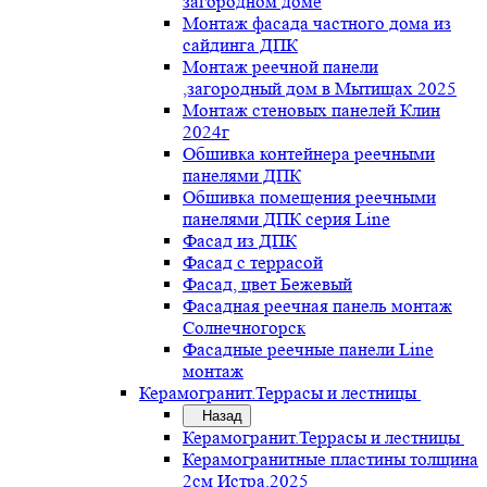
загородном доме
Монтаж фасада частного дома из
сайдинга ДПК
Монтаж реечной панели
,загородный дом в Мытищах 2025
Монтаж стеновых панелей Клин
2024г
Обшивка контейнера реечными
панелями ДПК
Обшивка помещения реечными
панелями ДПК серия Line
Фасад из ДПК
Фасад с террасой
Фасад, цвет Бежевый
Фасадная реечная панель монтаж
Солнечногорск
Фасадные реечные панели Line
монтаж
Керамогранит.Террасы и лестницы
Назад
Керамогранит.Террасы и лестницы
Керамогранитные пластины толщина
2см Истра.2025