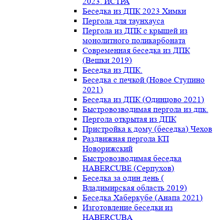
2023. ИСТРА
Беседка из ДПК 2023 Химки
Пергола для таунхауса
Пергола из ДПК с крышей из
монолитного поликарбоната
Современная беседка из ДПК
(Вешки 2019)
Беседка из ДПК.
Беседка с печкой (Новое Ступино
2021)
Беседка из ДПК (Одинцово 2021)
Быстровозводимая пергола из дпк.
Пергола открытая из ДПК
Пристройка к дому (беседка) Чехов
Раздвижная пергола КП
Новорижский
Быстровозводимая беседка
HABERCUBE (Серпухов)
Беседка за один день (
Владимирская область 2019)
Беседка Хаберкубе (Анапа 2021)
Изготовление беседки из
HABERCUBA