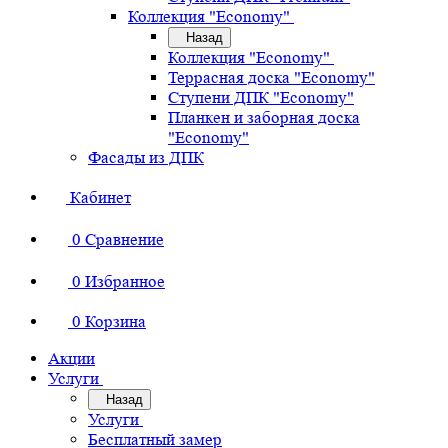
Коллекция "Economy"
Назад
Коллекция "Economy"
Террасная доска "Economy"
Ступени ДПК "Economy"
Планкен и заборная доска
"Economy"
Фасады из ДПК
Кабинет
0
Сравнение
0
Избранное
0
Корзина
Акции
Услуги
Назад
Услуги
Бесплатный замер