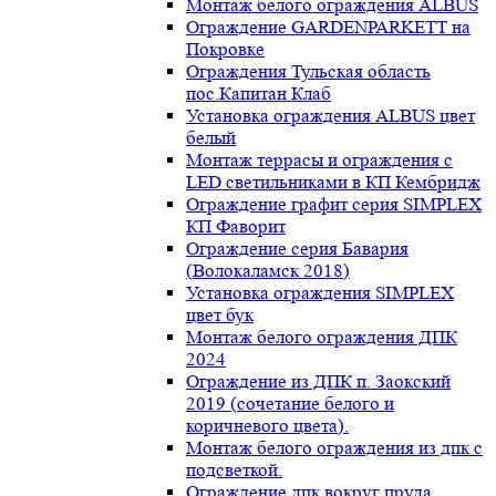
Монтаж белого ограждения ALBUS
Ограждение GARDENPARKETT на
Покровке
Ограждения Тульская область
пос.Капитан Клаб
Установка ограждения ALBUS цвет
белый
Монтаж террасы и ограждения с
LED светильниками в КП Кембридж
Ограждение графит серия SIMPLEX
КП Фаворит
Ограждение серия Бавария
(Волокаламск 2018)
Установка ограждения SIMPLEX
цвет бук
Монтаж белого ограждения ДПК
2024
Ограждение из ДПК п. Заокский
2019 (сочетание белого и
коричневого цвета).
Монтаж белого ограждения из дпк с
подсветкой.
Ограждение дпк вокруг пруда