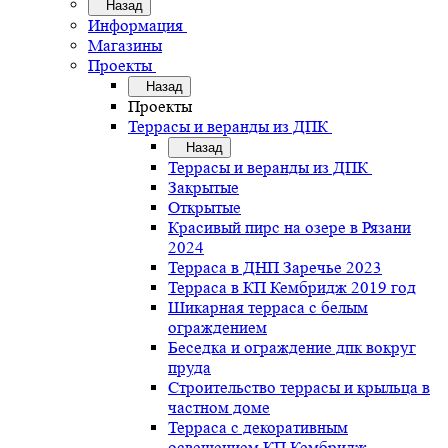
Назад
Информация
Магазины
Проекты
Назад
Проекты
Террасы и веранды из ДПК
Назад
Террасы и веранды из ДПК
Закрытые
Открытые
Красивый пирс на озере в Рязани
2024
Терраса в ДНП Заречье 2023
Терраса в КП Кембридж 2019 год
Шикарная терраса с белым
ограждением
Беседка и ограждение дпк вокруг
пруда
Строительство террасы и крыльца в
частном доме
Терраса с декоративным
освещением КП Кембридж