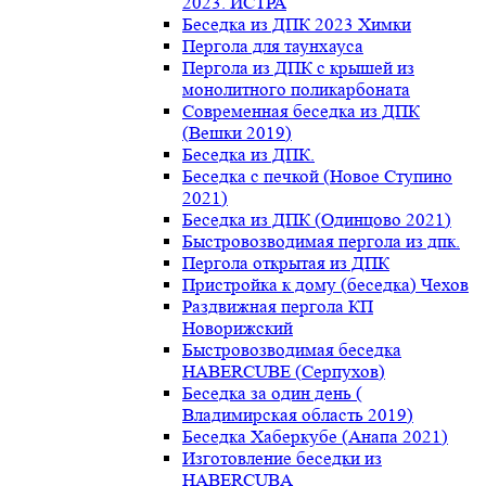
2023. ИСТРА
Беседка из ДПК 2023 Химки
Пергола для таунхауса
Пергола из ДПК с крышей из
монолитного поликарбоната
Современная беседка из ДПК
(Вешки 2019)
Беседка из ДПК.
Беседка с печкой (Новое Ступино
2021)
Беседка из ДПК (Одинцово 2021)
Быстровозводимая пергола из дпк.
Пергола открытая из ДПК
Пристройка к дому (беседка) Чехов
Раздвижная пергола КП
Новорижский
Быстровозводимая беседка
HABERCUBE (Серпухов)
Беседка за один день (
Владимирская область 2019)
Беседка Хаберкубе (Анапа 2021)
Изготовление беседки из
HABERCUBA