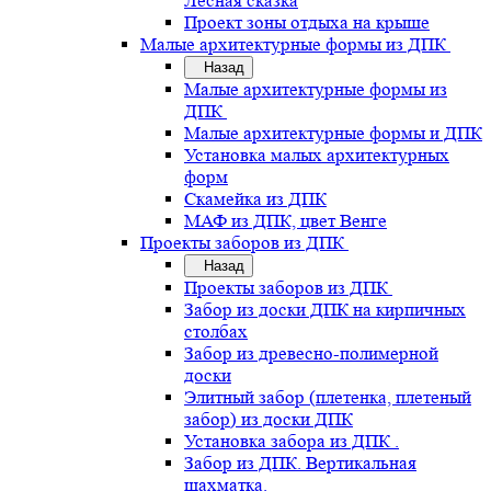
Лесная сказка
Проект зоны отдыха на крыше
Малые архитектурные формы из ДПК
Назад
Малые архитектурные формы из
ДПК
Малые архитектурные формы и ДПК
Установка малых архитектурных
форм
Скамейка из ДПК
МАФ из ДПК, цвет Венге
Проекты заборов из ДПК
Назад
Проекты заборов из ДПК
Забор из доски ДПК на кирпичных
столбах
Забор из древесно-полимерной
доски
Элитный забор (плетенка, плетеный
забор) из доски ДПК
Установка забора из ДПК .
Забор из ДПК. Вертикальная
шахматка.