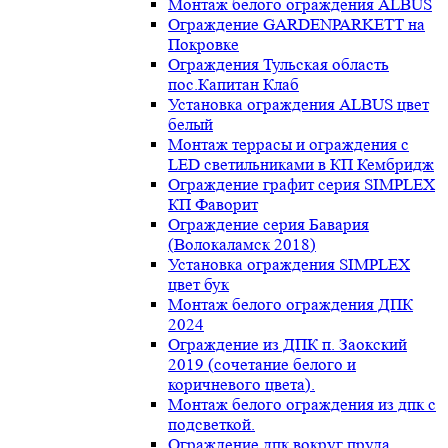
Монтаж белого ограждения ALBUS
Ограждение GARDENPARKETT на
Покровке
Ограждения Тульская область
пос.Капитан Клаб
Установка ограждения ALBUS цвет
белый
Монтаж террасы и ограждения с
LED светильниками в КП Кембридж
Ограждение графит серия SIMPLEX
КП Фаворит
Ограждение серия Бавария
(Волокаламск 2018)
Установка ограждения SIMPLEX
цвет бук
Монтаж белого ограждения ДПК
2024
Ограждение из ДПК п. Заокский
2019 (сочетание белого и
коричневого цвета).
Монтаж белого ограждения из дпк с
подсветкой.
Ограждение дпк вокруг пруда