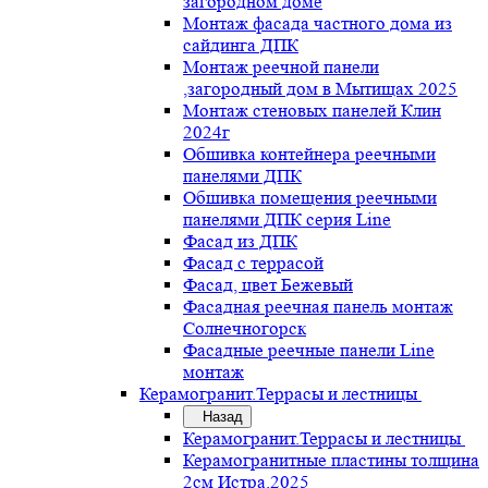
загородном доме
Монтаж фасада частного дома из
сайдинга ДПК
Монтаж реечной панели
,загородный дом в Мытищах 2025
Монтаж стеновых панелей Клин
2024г
Обшивка контейнера реечными
панелями ДПК
Обшивка помещения реечными
панелями ДПК серия Line
Фасад из ДПК
Фасад с террасой
Фасад, цвет Бежевый
Фасадная реечная панель монтаж
Солнечногорск
Фасадные реечные панели Line
монтаж
Керамогранит.Террасы и лестницы
Назад
Керамогранит.Террасы и лестницы
Керамогранитные пластины толщина
2см Истра.2025