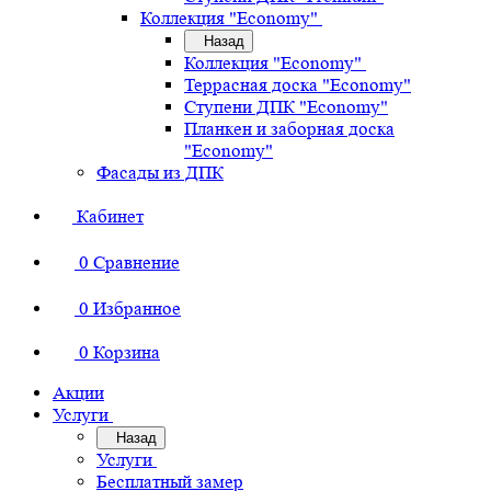
Коллекция "Economy"
Назад
Коллекция "Economy"
Террасная доска "Economy"
Ступени ДПК "Economy"
Планкен и заборная доска
"Economy"
Фасады из ДПК
Кабинет
0
Сравнение
0
Избранное
0
Корзина
Акции
Услуги
Назад
Услуги
Бесплатный замер