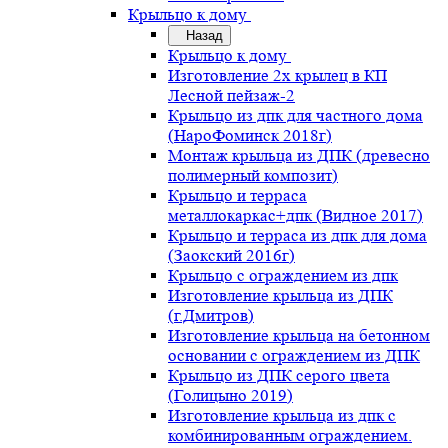
Крыльцо к дому
Назад
Крыльцо к дому
Изготовление 2х крылец в КП
Лесной пейзаж-2
Крыльцо из дпк для частного дома
(НароФоминск 2018г)
Монтаж крыльца из ДПК (древесно
полимерный композит)
Крыльцо и терраса
металлокаркас+дпк (Видное 2017)
Крыльцо и терраса из дпк для дома
(Заокский 2016г)
Крыльцо с ограждением из дпк
Изготовление крыльца из ДПК
(г.Дмитров)
Изготовление крыльца на бетонном
основании с ограждением из ДПК
Крыльцо из ДПК серого цвета
(Голицыно 2019)
Изготовление крыльца из дпк с
комбинированным ограждением.