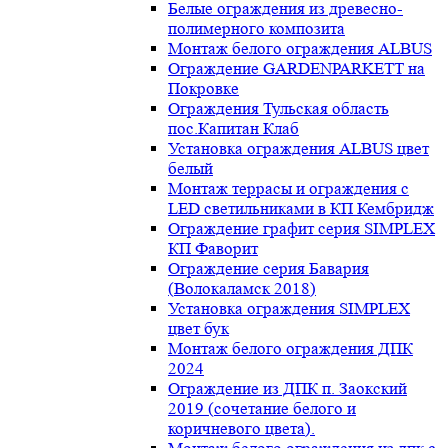
Белые ограждения из древесно-
полимерного композита
Монтаж белого ограждения ALBUS
Ограждение GARDENPARKETT на
Покровке
Ограждения Тульская область
пос.Капитан Клаб
Установка ограждения ALBUS цвет
белый
Монтаж террасы и ограждения с
LED светильниками в КП Кембридж
Ограждение графит серия SIMPLEX
КП Фаворит
Ограждение серия Бавария
(Волокаламск 2018)
Установка ограждения SIMPLEX
цвет бук
Монтаж белого ограждения ДПК
2024
Ограждение из ДПК п. Заокский
2019 (сочетание белого и
коричневого цвета).