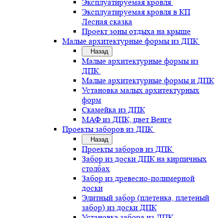
Эксплуатируемая кровля
Эксплуатируемая кровля в КП
Лесная сказка
Проект зоны отдыха на крыше
Малые архитектурные формы из ДПК
Назад
Малые архитектурные формы из
ДПК
Малые архитектурные формы и ДПК
Установка малых архитектурных
форм
Скамейка из ДПК
МАФ из ДПК, цвет Венге
Проекты заборов из ДПК
Назад
Проекты заборов из ДПК
Забор из доски ДПК на кирпичных
столбах
Забор из древесно-полимерной
доски
Элитный забор (плетенка, плетеный
забор) из доски ДПК
Установка забора из ДПК .