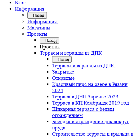
Блог
Информация
Назад
Информация
Магазины
Проекты
Назад
Проекты
Террасы и веранды из ДПК
Назад
Террасы и веранды из ДПК
Закрытые
Открытые
Красивый пирс на озере в Рязани
2024
Терраса в ДНП Заречье 2023
Терраса в КП Кембридж 2019 год
Шикарная терраса с белым
ограждением
Беседка и ограждение дпк вокруг
пруда
Строительство террасы и крыльца в