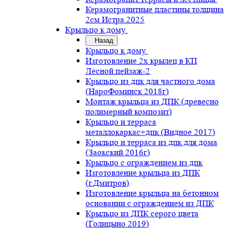
Керамогранитные пластины толщина
2см Истра.2025
Крыльцо к дому
Назад
Крыльцо к дому
Изготовление 2х крылец в КП
Лесной пейзаж-2
Крыльцо из дпк для частного дома
(НароФоминск 2018г)
Монтаж крыльца из ДПК (древесно
полимерный композит)
Крыльцо и терраса
металлокаркас+дпк (Видное 2017)
Крыльцо и терраса из дпк для дома
(Заокский 2016г)
Крыльцо с ограждением из дпк
Изготовление крыльца из ДПК
(г.Дмитров)
Изготовление крыльца на бетонном
основании с ограждением из ДПК
Крыльцо из ДПК серого цвета
(Голицыно 2019)