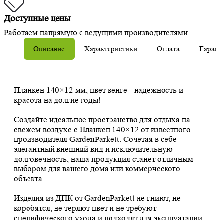
Доступные цены
Работаем напрямую с ведущими производителями
Описание
Характеристики
Оплата
Гаран
Планкен 140×12 мм, цвет венге - надежность и
красота на долгие годы!
Создайте идеальное пространство для отдыха на
свежем воздухе с Планкен 140×12 от известного
производителя GardenParkett. Сочетая в себе
элегантный внешний вид и исключительную
долговечность, наша продукция станет отличным
выбором для вашего дома или коммерческого
объекта.
Изделия из ДПК от GardenParkett не гниют, не
коробятся, не теряют цвет и не требуют
специфического ухода и подходят для эксплуатации