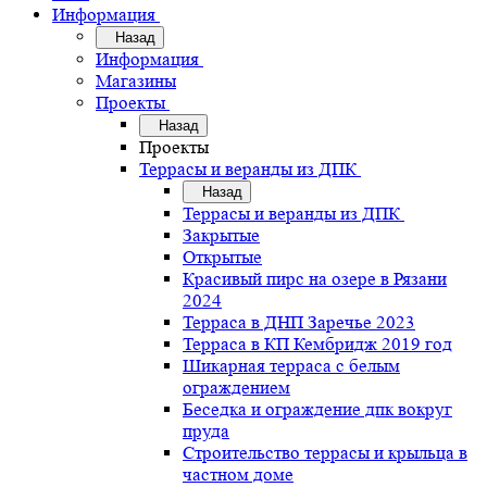
Информация
Назад
Информация
Магазины
Проекты
Назад
Проекты
Террасы и веранды из ДПК
Назад
Террасы и веранды из ДПК
Закрытые
Открытые
Красивый пирс на озере в Рязани
2024
Терраса в ДНП Заречье 2023
Терраса в КП Кембридж 2019 год
Шикарная терраса с белым
ограждением
Беседка и ограждение дпк вокруг
пруда
Строительство террасы и крыльца в
частном доме