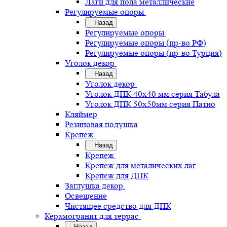
Лаги для пола металлические
Регулируемые опоры
Назад
Регулируемые опоры
Регулируемые опоры (пр-во РФ)
Регулируемые опоры (пр-во Турция)
Уголок декор
Назад
Уголок декор
Уголок ДПК 40х40 мм серия Табула
Уголок ДПК 50х50мм серия Патио
Кляймер
Резиновая подушка
Крепеж
Назад
Крепеж
Крепеж для металических лаг
Крепеж для ДПК
Заглушка декор.
Освещение
Чистящее средство для ДПК
Керамогранит для террас
Назад