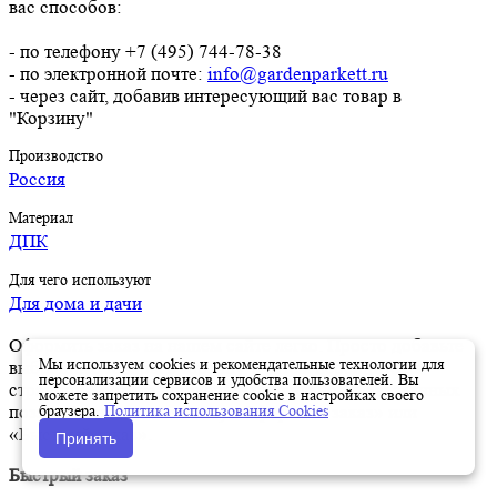
вас способов:
- по телефону +7 (495) 744-78-38
- по электронной почте:
info@gardenparkett.ru
- через сайт, добавив интересующий вас товар в
"Корзину"
Производство
Россия
Материал
ДПК
Для чего используют
Для дома и дачи
Оформить заказ на нашем сайте легко. Просто добавьте
Мы используем cookies и рекомендательные технологии для
выбранные товары в корзину, а затем перейдите на
персонализации сервисов и удобства пользователей. Вы
страницу Корзина, проверьте правильность заказанных
можете запретить сохранение cookie в настройках своего
браузера.
Политика использования Cookies
позиций и нажмите кнопку «Оформить заказ» или
«Быстрый заказ».
Принять
Быстрый заказ