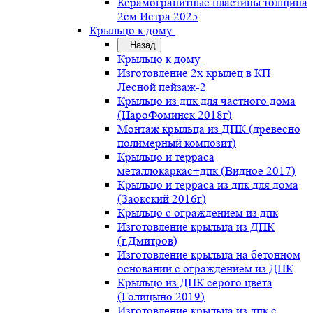
Керамогранитные пластины толщина
2см Истра.2025
Крыльцо к дому
Назад
Крыльцо к дому
Изготовление 2х крылец в КП
Лесной пейзаж-2
Крыльцо из дпк для частного дома
(НароФоминск 2018г)
Монтаж крыльца из ДПК (древесно
полимерный композит)
Крыльцо и терраса
металлокаркас+дпк (Видное 2017)
Крыльцо и терраса из дпк для дома
(Заокский 2016г)
Крыльцо с ограждением из дпк
Изготовление крыльца из ДПК
(г.Дмитров)
Изготовление крыльца на бетонном
основании с ограждением из ДПК
Крыльцо из ДПК серого цвета
(Голицыно 2019)
Изготовление крыльца из дпк с