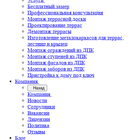
Услуги
Бесплатный замер
Профессиональная консультация
Монтаж террасной доски
Проектирование террас
Демонтаж террасы
Изготовление металокаркасов для террас,
лестниц и крылец
Монтаж ограждений из ДПК
Монтаж ступеней из ДПК
Монтаж фасадов из ДПК
Монтаж заборов из ДПК
Пристройка к дому под ключ
Компания
Назад
Компания
Новости
Сотрудники
Вакансии
Лицензии
Политика
Отзывы
Блог