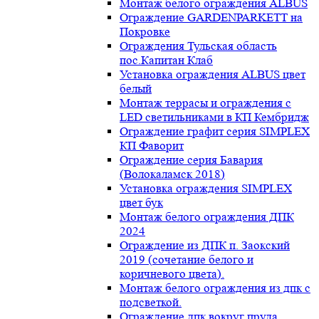
Монтаж белого ограждения ALBUS
Ограждение GARDENPARKETT на
Покровке
Ограждения Тульская область
пос.Капитан Клаб
Установка ограждения ALBUS цвет
белый
Монтаж террасы и ограждения с
LED светильниками в КП Кембридж
Ограждение графит серия SIMPLEX
КП Фаворит
Ограждение серия Бавария
(Волокаламск 2018)
Установка ограждения SIMPLEX
цвет бук
Монтаж белого ограждения ДПК
2024
Ограждение из ДПК п. Заокский
2019 (сочетание белого и
коричневого цвета).
Монтаж белого ограждения из дпк с
подсветкой.
Ограждение дпк вокруг пруда