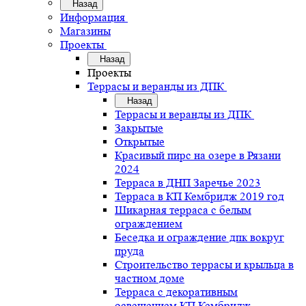
Назад
Информация
Магазины
Проекты
Назад
Проекты
Террасы и веранды из ДПК
Назад
Террасы и веранды из ДПК
Закрытые
Открытые
Красивый пирс на озере в Рязани
2024
Терраса в ДНП Заречье 2023
Терраса в КП Кембридж 2019 год
Шикарная терраса с белым
ограждением
Беседка и ограждение дпк вокруг
пруда
Строительство террасы и крыльца в
частном доме
Терраса с декоративным
освещением КП Кембридж