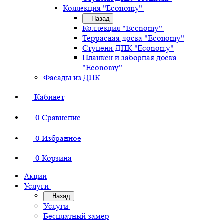
Коллекция "Economy"
Назад
Коллекция "Economy"
Террасная доска "Economy"
Ступени ДПК "Economy"
Планкен и заборная доска
"Economy"
Фасады из ДПК
Кабинет
0
Сравнение
0
Избранное
0
Корзина
Акции
Услуги
Назад
Услуги
Бесплатный замер