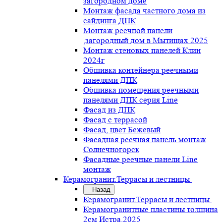
загородном доме
Монтаж фасада частного дома из
сайдинга ДПК
Монтаж реечной панели
,загородный дом в Мытищах 2025
Монтаж стеновых панелей Клин
2024г
Обшивка контейнера реечными
панелями ДПК
Обшивка помещения реечными
панелями ДПК серия Line
Фасад из ДПК
Фасад с террасой
Фасад, цвет Бежевый
Фасадная реечная панель монтаж
Солнечногорск
Фасадные реечные панели Line
монтаж
Керамогранит.Террасы и лестницы
Назад
Керамогранит.Террасы и лестницы
Керамогранитные пластины толщина
2см Истра.2025