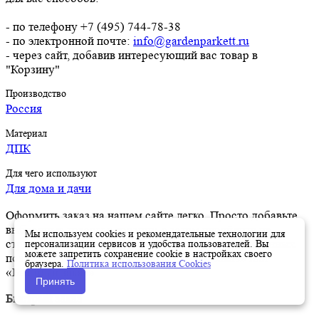
- по телефону +7 (495) 744-78-38
- по электронной почте:
info@gardenparkett.ru
- через сайт, добавив интересующий вас товар в
"Корзину"
Производство
Россия
Материал
ДПК
Для чего используют
Для дома и дачи
Оформить заказ на нашем сайте легко. Просто добавьте
выбранные товары в корзину, а затем перейдите на
Мы используем cookies и рекомендательные технологии для
страницу Корзина, проверьте правильность заказанных
персонализации сервисов и удобства пользователей. Вы
можете запретить сохранение cookie в настройках своего
позиций и нажмите кнопку «Оформить заказ» или
браузера.
Политика использования Cookies
«Быстрый заказ».
Принять
Быстрый заказ