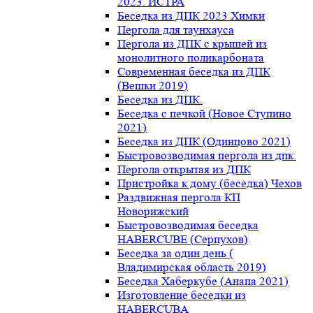
2023. ИСТРА
Беседка из ДПК 2023 Химки
Пергола для таунхауса
Пергола из ДПК с крышей из
монолитного поликарбоната
Современная беседка из ДПК
(Вешки 2019)
Беседка из ДПК.
Беседка с печкой (Новое Ступино
2021)
Беседка из ДПК (Одинцово 2021)
Быстровозводимая пергола из дпк.
Пергола открытая из ДПК
Пристройка к дому (беседка) Чехов
Раздвижная пергола КП
Новорижский
Быстровозводимая беседка
HABERCUBE (Серпухов)
Беседка за один день (
Владимирская область 2019)
Беседка Хаберкубе (Анапа 2021)
Изготовление беседки из
HABERCUBA