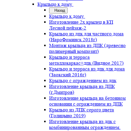
Крыльцо к дому
Назад
Крыльцо к дому
Изготовление 2х крылец в КП
Лесной пейзаж-2
Крыльцо из дпк для частного дома
(НароФоминск 2018г)
Монтаж крыльца из ДПК (древесно
полимерный композит)
Крыльцо и терраса
металлокаркас+дпк (Видное 2017)
Крыльцо и терраса из дпк для дома
(Заокский 2016г)
Крыльцо с ограждением из дпк
Изготовление крыльца из ДПК
(г.Дмитров)
Изготовление крыльца на бетонном
основании с ограждением из ДПК
Крыльцо из ДПК серого цвета
(Голицыно 2019)
Изготовление крыльца из дпк с
комбинированным ограждением.