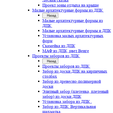
Лесная сказка
Проект зоны отдыха на крыше
Малые архитектурные формы из ДПК
Назад
Малые архитектурные формы из
ДПК
Малые архитектурные формы и ДПК
Установка малых архитектурных
форм
Скамейка из ДПК
МАФ из ДПК, цвет Венге
Проекты заборов из ДПК
Назад
Проекты заборов из ДПК
Забор из доски ДПК на кирпичных
столбах
Забор из древесно-полимерной
доски
Элитный забор (плетенка, плетеный
забор) из доски ДПК
Установка забора из ДПК .
Забор из ДПК. Вертикальная
шахматка.