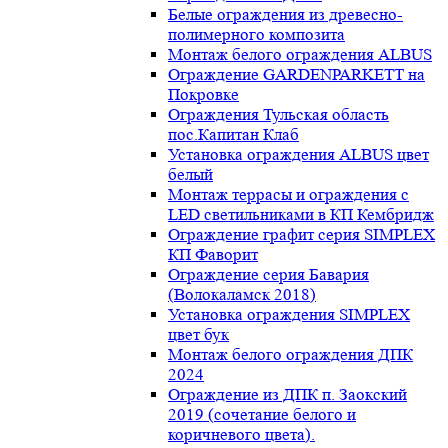
Белые ограждения из древесно-
полимерного композита
Монтаж белого ограждения ALBUS
Ограждение GARDENPARKETT на
Покровке
Ограждения Тульская область
пос.Капитан Клаб
Установка ограждения ALBUS цвет
белый
Монтаж террасы и ограждения с
LED светильниками в КП Кембридж
Ограждение графит серия SIMPLEX
КП Фаворит
Ограждение серия Бавария
(Волокаламск 2018)
Установка ограждения SIMPLEX
цвет бук
Монтаж белого ограждения ДПК
2024
Ограждение из ДПК п. Заокский
2019 (сочетание белого и
коричневого цвета).