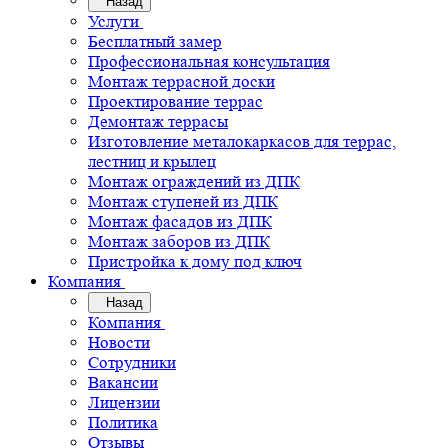
Назад
Услуги
Бесплатный замер
Профессиональная консультация
Монтаж террасной доски
Проектирование террас
Демонтаж террасы
Изготовление металокаркасов для террас,
лестниц и крылец
Монтаж ограждений из ДПК
Монтаж ступеней из ДПК
Монтаж фасадов из ДПК
Монтаж заборов из ДПК
Пристройка к дому под ключ
Компания
Назад
Компания
Новости
Сотрудники
Вакансии
Лицензии
Политика
Отзывы