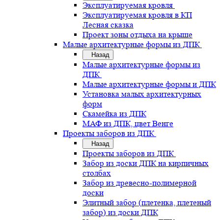
Эксплуатируемая кровля
Эксплуатируемая кровля в КП
Лесная сказка
Проект зоны отдыха на крыше
Малые архитектурные формы из ДПК
Назад
Малые архитектурные формы из
ДПК
Малые архитектурные формы и ДПК
Установка малых архитектурных
форм
Скамейка из ДПК
МАФ из ДПК, цвет Венге
Проекты заборов из ДПК
Назад
Проекты заборов из ДПК
Забор из доски ДПК на кирпичных
столбах
Забор из древесно-полимерной
доски
Элитный забор (плетенка, плетеный
забор) из доски ДПК