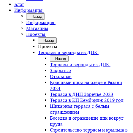
Блог
Информация
Назад
Информация
Магазины
Проекты
Назад
Проекты
Террасы и веранды из ДПК
Назад
Террасы и веранды из ДПК
Закрытые
Открытые
Красивый пирс на озере в Рязани
2024
Терраса в ДНП Заречье 2023
Терраса в КП Кембридж 2019 год
Шикарная терраса с белым
ограждением
Беседка и ограждение дпк вокруг
пруда
Строительство террасы и крыльца в