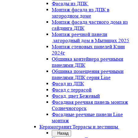
Фасады из ДПК
Монтаж фасада из ДПК в
загородном доме
Монтаж фасада частного дома из
сайдинга ДПК
Монтаж реечной панели
,загородный дом в Мытищах 2025
Монтаж стеновых панелей Клин
2024г
Обшивка контейнера реечными
панелями ДПК
Обшивка помещения реечными
панелями ДПК серия Line
Фасад из ДПК
Фасад с террасой
Фасад, цвет Бежевый
Фасадная реечная панель монтаж
Солнечногорск
Фасадные реечные панели Line
монтаж
Керамогранит.Террасы и лестницы
Назад