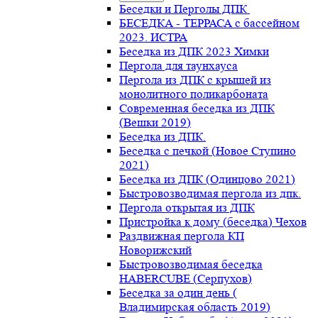
Беседки и Перголы ДПК
БЕСЕДКА - ТЕРРАСА с бассейном
2023. ИСТРА
Беседка из ДПК 2023 Химки
Пергола для таунхауса
Пергола из ДПК с крышей из
монолитного поликарбоната
Современная беседка из ДПК
(Вешки 2019)
Беседка из ДПК.
Беседка с печкой (Новое Ступино
2021)
Беседка из ДПК (Одинцово 2021)
Быстровозводимая пергола из дпк.
Пергола открытая из ДПК
Пристройка к дому (беседка) Чехов
Раздвижная пергола КП
Новорижский
Быстровозводимая беседка
HABERCUBE (Серпухов)
Беседка за один день (
Владимирская область 2019)