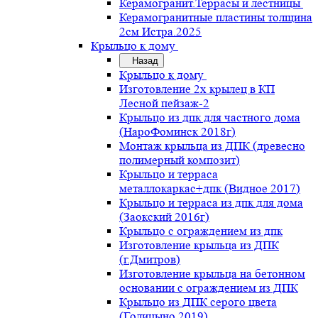
Керамогранит.Террасы и лестницы
Керамогранитные пластины толщина
2см Истра.2025
Крыльцо к дому
Назад
Крыльцо к дому
Изготовление 2х крылец в КП
Лесной пейзаж-2
Крыльцо из дпк для частного дома
(НароФоминск 2018г)
Монтаж крыльца из ДПК (древесно
полимерный композит)
Крыльцо и терраса
металлокаркас+дпк (Видное 2017)
Крыльцо и терраса из дпк для дома
(Заокский 2016г)
Крыльцо с ограждением из дпк
Изготовление крыльца из ДПК
(г.Дмитров)
Изготовление крыльца на бетонном
основании с ограждением из ДПК
Крыльцо из ДПК серого цвета
(Голицыно 2019)