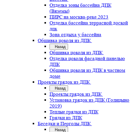
Отделка зоны бассейна ДПК
(Вяземы)
ПИРС на москва-реке 2023
Отделка бассейна террасной доской
дпк
Зона отдыха у бассейна
Обшивка цоколя из ДПК
Назад
Обшивка цоколя из ДПК
Отделка цоколя фасадной панелью
ДПК
Обшивка цоколя из ДПК в частном
доме
Проекты грядок из ДПК
Назад
Проекты грядок из ДПК
Установка грядок из ДПК (Голицыно
2019)
Теплые грядки из ДПК
Грядки из ДПК
Беседки и Перголы ДПК
Назад