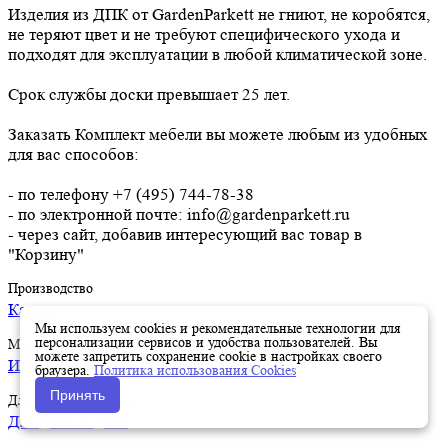
Изделия из ДПК от GardenParkett не гниют, не коробятся,
не теряют цвет и не требуют специфического ухода и
подходят для эксплуатации в любой климатической зоне.
Срок службы доски превышает 25 лет.
Заказать Комплект мебели вы можете любым из удобных
для вас способов:
- по телефону +7 (495) 744-78-38
- по электронной почте: info@gardenparkett.ru
- через сайт, добавив интересующий вас товар в
"Корзину"
Производство
Канада
Мы используем cookies и рекомендательные технологии для
персонализации сервисов и удобства пользователей. Вы
Материал
можете запретить сохранение cookie в настройках своего
Искусственный ротанг, алюминий
браузера.
Политика использования Cookies
Принять
Для чего используют
Для дома и дачи