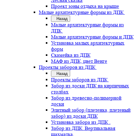
Лесная сказка
Проект зоны отдыха на крыше
Малые архитектурные формы из ДПК
Назад
Малые архитектурные формы из
ДПК
Малые архитектурные формы и ДПК
Установка малых архитектурных
форм
Скамейка из ДПК
МАФ из ДПК, цвет Венге
Проекты заборов из ДПК
Назад
Проекты заборов из ДПК
Забор из доски ДПК на кирпичных
столбах
Забор из древесно-полимерной
доски
Элитный забор (плетенка, плетеный
забор) из доски ДПК
Установка забора из ДПК .
Забор из ДПК. Вертикальная
шахматка.