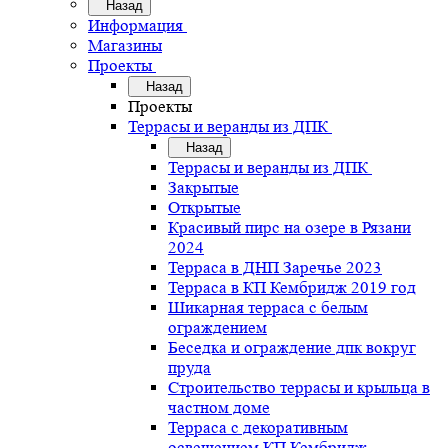
Назад
Информация
Магазины
Проекты
Назад
Проекты
Террасы и веранды из ДПК
Назад
Террасы и веранды из ДПК
Закрытые
Открытые
Красивый пирс на озере в Рязани
2024
Терраса в ДНП Заречье 2023
Терраса в КП Кембридж 2019 год
Шикарная терраса с белым
ограждением
Беседка и ограждение дпк вокруг
пруда
Строительство террасы и крыльца в
частном доме
Терраса с декоративным
освещением КП Кембридж