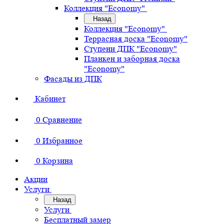
Коллекция "Economy"
Назад
Коллекция "Economy"
Террасная доска "Economy"
Ступени ДПК "Economy"
Планкен и заборная доска
"Economy"
Фасады из ДПК
Кабинет
0
Сравнение
0
Избранное
0
Корзина
Акции
Услуги
Назад
Услуги
Бесплатный замер