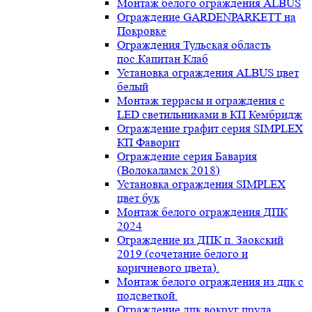
Монтаж белого ограждения ALBUS
Ограждение GARDENPARKETT на
Покровке
Ограждения Тульская область
пос.Капитан Клаб
Установка ограждения ALBUS цвет
белый
Монтаж террасы и ограждения с
LED светильниками в КП Кембридж
Ограждение графит серия SIMPLEX
КП Фаворит
Ограждение серия Бавария
(Волокаламск 2018)
Установка ограждения SIMPLEX
цвет бук
Монтаж белого ограждения ДПК
2024
Ограждение из ДПК п. Заокский
2019 (сочетание белого и
коричневого цвета).
Монтаж белого ограждения из дпк с
подсветкой.
Ограждение дпк вокруг пруда