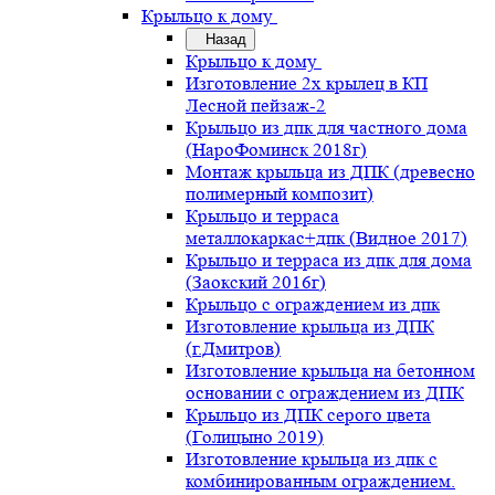
Крыльцо к дому
Назад
Крыльцо к дому
Изготовление 2х крылец в КП
Лесной пейзаж-2
Крыльцо из дпк для частного дома
(НароФоминск 2018г)
Монтаж крыльца из ДПК (древесно
полимерный композит)
Крыльцо и терраса
металлокаркас+дпк (Видное 2017)
Крыльцо и терраса из дпк для дома
(Заокский 2016г)
Крыльцо с ограждением из дпк
Изготовление крыльца из ДПК
(г.Дмитров)
Изготовление крыльца на бетонном
основании с ограждением из ДПК
Крыльцо из ДПК серого цвета
(Голицыно 2019)
Изготовление крыльца из дпк с
комбинированным ограждением.