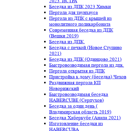
2023. ИСТРА
Беседка из ДПК 2023 Химки
Пергола для таунхауса
Пергола из ДПК с крышей из
монолитного поликарбоната
Современная беседка из ДПК
(Вешки 2019)
Беседка из ДПК.
Беседка с печкой (Новое Ступино
2021)
Беседка из ДПК (Одинцово 2021)
Быстровозводимая пергола из дпк.
Пергола открытая из ДПК
Пристройка к дому (беседка) Чехов
Раздвижная пергола КП
Новорижский
Быстровозводимая беседка
HABERCUBE (Серпухов)
Беседка за один день (
Владимирская область 2019)
Беседка Хаберкубе (Анапа 2021)
Изготовление беседки из
HABERCUBA