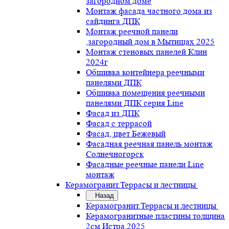
загородном доме
Монтаж фасада частного дома из
сайдинга ДПК
Монтаж реечной панели
,загородный дом в Мытищах 2025
Монтаж стеновых панелей Клин
2024г
Обшивка контейнера реечными
панелями ДПК
Обшивка помещения реечными
панелями ДПК серия Line
Фасад из ДПК
Фасад с террасой
Фасад, цвет Бежевый
Фасадная реечная панель монтаж
Солнечногорск
Фасадные реечные панели Line
монтаж
Керамогранит.Террасы и лестницы
Назад
Керамогранит.Террасы и лестницы
Керамогранитные пластины толщина
2см Истра.2025