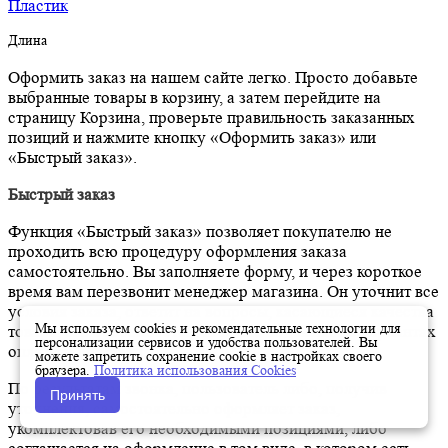
Пластик
Длина
Оформить заказ на нашем сайте легко. Просто добавьте
выбранные товары в корзину, а затем перейдите на
страницу Корзина, проверьте правильность заказанных
позиций и нажмите кнопку «Оформить заказ» или
«Быстрый заказ».
Быстрый заказ
Функция «Быстрый заказ» позволяет покупателю не
проходить всю процедуру оформления заказа
самостоятельно. Вы заполняете форму, и через короткое
время вам перезвонит менеджер магазина. Он уточнит все
условия заказа, ответит на вопросы, касающиеся качества
Мы используем cookies и рекомендательные технологии для
товара, его особенностей. А также подскажет о вариантах
персонализации сервисов и удобства пользователей. Вы
оплаты и доставки.
можете запретить сохранение cookie в настройках своего
браузера.
Политика использования Cookies
По результатам звонка, пользователь либо, получив
Принять
уточнения, самостоятельно оформляет заказ,
укомплектовав его необходимыми позициями, либо