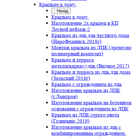
Крыльцо к дому
Назад
Крыльцо к дому
Изготовление 2х крылец в КП
Лесной пейзаж-2
Крыльцо из дпк для частного дома
(НароФоминск 2018г)
Монтаж крыльца из ДПК (древесно
полимерный композит)
Крыльцо и терраса
металлокаркас+дпк (Видное 2017)
Крыльцо и терраса из дпк для дома
(Заокский 2016г)
Крыльцо с ограждением из дпк
Изготовление крыльца из ДПК
(г.Дмитров)
Изготовление крыльца на бетонном
основании с ограждением из ДПК
Крыльцо из ДПК серого цвета
(Голицыно 2019)
Изготовление крыльца из дпк с
комбинированным ограждением.