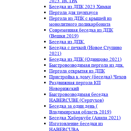
2023. ИСТРА
Беседка из ДПК 2023 Химки
Пергола для таунхауса
Пергола из ДПК с крышей из
монолитного поликарбоната
Современная беседка из ДПК
(Вешки 2019)
Беседка из ДПК.
Беседка с печкой (Новое Ступино
2021)
Беседка из ДПК (Одинцово 2021)
Быстровозводимая пергола из дпк.
Пергола открытая из ДПК
Пристройка к дому (беседка) Чехов
Раздвижная пергола КП
Новорижский
Быстровозводимая беседка
HABERCUBE (Серпухов)
Беседка за один день (
Владимирская область 2019)
Беседка Хаберкубе (Анапа 2021)
Изготовление беседки из
HABERCUBA