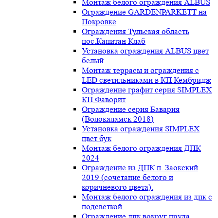
Монтаж белого ограждения ALBUS
Ограждение GARDENPARKETT на
Покровке
Ограждения Тульская область
пос.Капитан Клаб
Установка ограждения ALBUS цвет
белый
Монтаж террасы и ограждения с
LED светильниками в КП Кембридж
Ограждение графит серия SIMPLEX
КП Фаворит
Ограждение серия Бавария
(Волокаламск 2018)
Установка ограждения SIMPLEX
цвет бук
Монтаж белого ограждения ДПК
2024
Ограждение из ДПК п. Заокский
2019 (сочетание белого и
коричневого цвета).
Монтаж белого ограждения из дпк с
подсветкой.
Ограждение дпк вокруг пруда