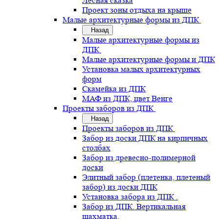
Лесная сказка
Проект зоны отдыха на крыше
Малые архитектурные формы из ДПК
Назад
Малые архитектурные формы из
ДПК
Малые архитектурные формы и ДПК
Установка малых архитектурных
форм
Скамейка из ДПК
МАФ из ДПК, цвет Венге
Проекты заборов из ДПК
Назад
Проекты заборов из ДПК
Забор из доски ДПК на кирпичных
столбах
Забор из древесно-полимерной
доски
Элитный забор (плетенка, плетеный
забор) из доски ДПК
Установка забора из ДПК .
Забор из ДПК. Вертикальная
шахматка.