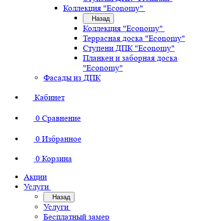
Коллекция "Economy"
Назад
Коллекция "Economy"
Террасная доска "Economy"
Ступени ДПК "Economy"
Планкен и заборная доска
"Economy"
Фасады из ДПК
Кабинет
0
Сравнение
0
Избранное
0
Корзина
Акции
Услуги
Назад
Услуги
Бесплатный замер