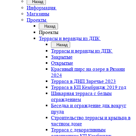
Назад
Информация
Магазины
Проекты
Назад
Проекты
Террасы и веранды из ДПК
Назад
Террасы и веранды из ДПК
Закрытые
Открытые
Красивый пирс на озере в Рязани
2024
Терраса в ДНП Заречье 2023
Терраса в КП Кембридж 2019 год
Шикарная терраса с белым
ограждением
Беседка и ограждение дпк вокруг
пруда
Строительство террасы и крыльца в
частном доме
Терраса с декоративным
освещением КП Кембридж