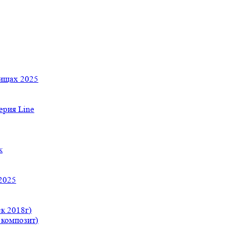
тищах 2025
рия Line
к
2025
к 2018г)
 композит)