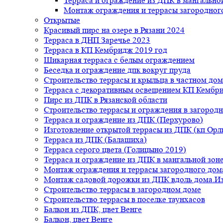
Терраса и ограждение из ДПК в мангальной
Монтаж ограждения и террасы загородног
Открытые
Красивый пирс на озере в Рязани 2024
Терраса в ДНП Заречье 2023
Терраса в КП Кембридж 2019 год
Шикарная терраса с белым ограждением
Беседка и ограждение дпк вокруг пруда
Строительство террасы и крыльца в частном дом
Терраса с декоративным освещением КП Кембр
Пирс из ДПК в Рязанской области
Строительство террасы и ограждения в загород
Терраса и ограждение из ДПК (Перхурово)
Изготовление открытой террасы из ДПК (кп Ор
Терраса из ДПК (Балашиха)
Терраса серого цвета (Голицыно 2019)
Терраса и ограждение из ДПК в мангальной зоне
Монтаж ограждения и террасы загородного дом
Монтаж садовой дорожки из ДПК вдоль дома.Из
Строительство террасы в загородном доме
Строительство террасы в поселке таунхасов
Балкон из ДПК, цвет Венге
Балкон, цвет Венге