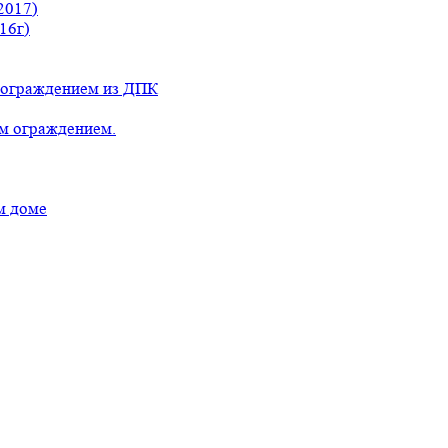
2017)
16г)
с ограждением из ДПК
ым ограждением.
м доме