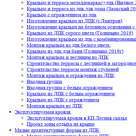
Крыльцо и терраса металлокаркас+дпк (Видное 
Крыльцо и терраса из дпк для дома (Заокский 20
Крыльцо с ограждением из дпк
Изготовление крыльца из ДПК (г.Дмитров)
Изготовление крыльца на бетонном основании 
Крыльцо из ДПК серого цвета (Голицыно 2019)
Изготовление крыльца из дпк с комбинированн
Монтаж крыльца из дпк белого цвета.
Крыльцо из дпк для бани (Голицыно 2019г)
Монтаж крыльца и лестницы из ДПК
Строительство террасы с лестницей в загородно
Строительство террасы монтаж ступеней
Монтаж крыльца и ограждения из ДПК
Входная группа
Входная группа с белым ограждением
Крыльцо из ДПК с белым ограждением
Крыльцо из ДПК с ограждением
Монтаж крыльца из ДПК
Эксплуатируемая кровля
Эксплуатируемая кровля в КП Лесная сказка
Проект зоны отдыха на крыше
Малые архитектурные формы из ДПК