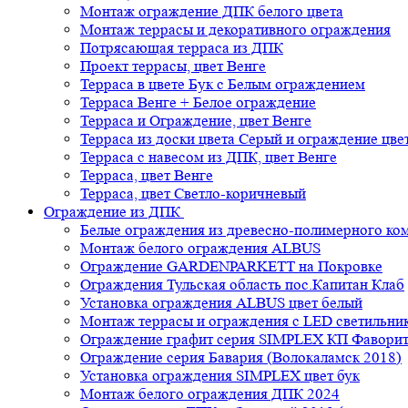
Монтаж ограждение ДПК белого цвета
Монтаж террасы и декоративного ограждения
Потрясающая терраса из ДПК
Проект террасы, цвет Венге
Терраса в цвете Бук с Белым ограждением
Терраса Венге + Белое ограждение
Терраса и Ограждение, цвет Венге
Терраса из доски цвета Серый и ограждение цве
Терраса с навесом из ДПК, цвет Венге
Терраса, цвет Венге
Терраса, цвет Светло-коричневый
Ограждение из ДПК
Белые ограждения из древесно-полимерного ко
Монтаж белого ограждения ALBUS
Ограждение GARDENPARKETT на Покровке
Ограждения Тульская область пос.Капитан Клаб
Установка ограждения ALBUS цвет белый
Монтаж террасы и ограждения с LED светильн
Ограждение графит серия SIMPLEX КП Фавори
Ограждение серия Бавария (Волокаламск 2018)
Установка ограждения SIMPLEX цвет бук
Монтаж белого ограждения ДПК 2024