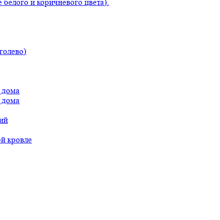
 белого и коричневого цвета).
голево)
 дома
 дома
ий
ой кровле