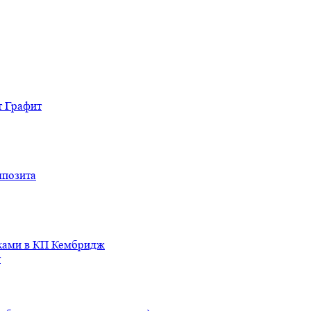
т Графит
мпозита
иками в КП Кембридж
т