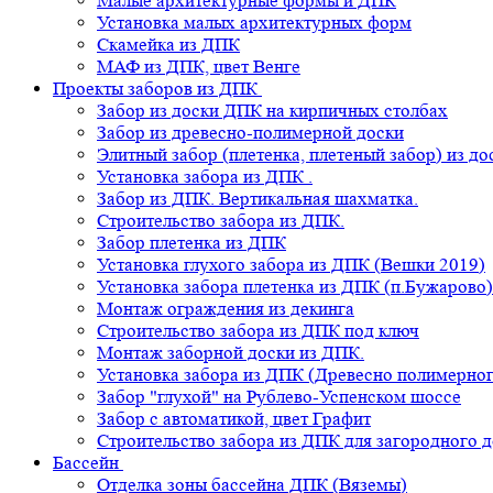
Малые архитектурные формы и ДПК
Установка малых архитектурных форм
Скамейка из ДПК
МАФ из ДПК, цвет Венге
Проекты заборов из ДПК
Забор из доски ДПК на кирпичных столбах
Забор из древесно-полимерной доски
Элитный забор (плетенка, плетеный забор) из д
Установка забора из ДПК .
Забор из ДПК. Вертикальная шахматка.
Строительство забора из ДПК.
Забор плетенка из ДПК
Установка глухого забора из ДПК (Вешки 2019)
Установка забора плетенка из ДПК (п.Бужарово)
Монтаж ограждения из декинга
Строительство забора из ДПК под ключ
Монтаж заборной доски из ДПК.
Установка забора из ДПК (Древесно полимерног
Забор "глухой" на Рублево-Успенском шоссе
Забор с автоматикой, цвет Графит
Строительство забора из ДПК для загородного 
Бассейн
Отделка зоны бассейна ДПК (Вяземы)