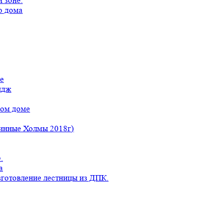
 зоне.
о дома
е
идж
ном доме
линные Холмы 2018г)
.
а
готовление лестницы из ДПК.