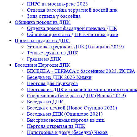
ПИРС на москва-реке 2023
Отделка бассейна террасной доской дпк
Зона отдыха у бассейна
Обшивка цоколя из ДПК
Отделка цоколя фасадной панелью ДПК
Обшивка цоколя из ДПК в частном доме
Проекты грядок из ДПК
Установка грядок из ДПК (Голицыно 2019)
Теплые грядки из ДПК
Грядки из ДПК
Беседки и Перголы ДПК
БЕСЕДКА - ТЕРРАСА с бассейном 2023. ИСТРА
Беседка из ДПК 2023 Химки
Пергола для таунхауса
Пергола из ДПК с крышей из монолитного поли
Современная беседка из ДПК (Вешки 2019)
Беседка из ДПК.
Беседка с печкой (Новое Ступино 2021)
Беседка из ДПК (Одинцово 2021)
Быстровозводимая пергола из дпк.
Пергола открытая из ДПК
Пристройка к дому (беседка) Чехов