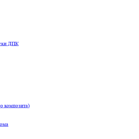
оски ДПК
о композита)
дома