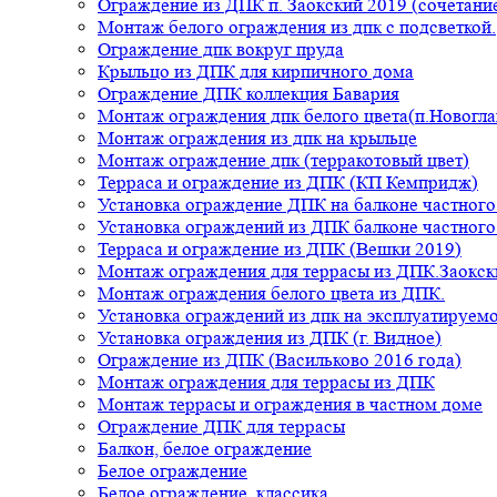
Ограждение из ДПК п. Заокский 2019 (сочетание
Монтаж белого ограждения из дпк с подсветкой.
Ограждение дпк вокруг пруда
Крыльцо из ДПК для кирпичного дома
Ограждение ДПК коллекция Бавария
Монтаж ограждения дпк белого цвета(п.Новогла
Монтаж ограждения из дпк на крыльце
Монтаж ограждение дпк (терракотовый цвет)
Терраса и ограждение из ДПК (КП Кемпридж)
Установка ограждение ДПК на балконе частного
Установка ограждений из ДПК балконе частного
Терраса и ограждение из ДПК (Вешки 2019)
Монтаж ограждения для террасы из ДПК.Заокск
Монтаж ограждения белого цвета из ДПК.
Установка ограждений из дпк на эксплуатируем
Установка ограждения из ДПК (г. Видное)
Ограждение из ДПК (Васильково 2016 года)
Монтаж ограждения для террасы из ДПК
Монтаж террасы и ограждения в частном доме
Ограждение ДПК для террасы
Балкон, белое ограждение
Белое ограждение
Белое ограждение, классика