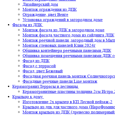
Дизайнерский дом
Монтаж ограждения из ДПК
Ограждение, цвет Венге
Установка ограждений в загородном доме
Фасады из ДПК
Монтаж фасада из ДПК в загородном доме
Монтаж фасада частного дома из сайдинга ДПК
Монтаж реечной панели ,загородный дом в Мы
Монтаж стеновых панелей Клин 2024г
Обшивка контейнера реечными панелями ДПК
Обшивка помещения реечными панелями ДПК се
Фасад из ДПК
Фасад с террасой
Фасад, цвет Бежевый
Фасадная реечная панель монтаж Солнечногорс
Фасадные реечные панели Line монтаж
Керамогранит.Террасы и лестницы
Керамогранитные пластины толщина 2см Истра.
Крыльцо к дому
Изготовление 2х крылец в КП Лесной пейзаж-2
Крыльцо из дпк для частного дома (НароФоминс
Монтаж крыльца из ДПК (древесно полимерный