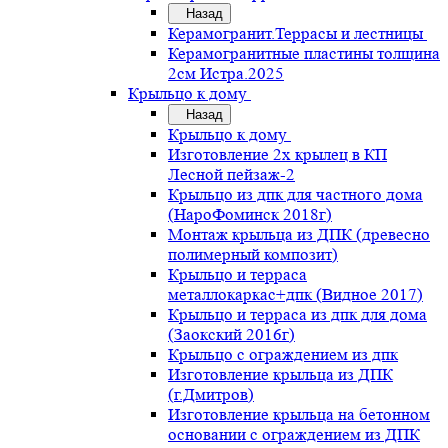
Назад
Керамогранит.Террасы и лестницы
Керамогранитные пластины толщина
2см Истра.2025
Крыльцо к дому
Назад
Крыльцо к дому
Изготовление 2х крылец в КП
Лесной пейзаж-2
Крыльцо из дпк для частного дома
(НароФоминск 2018г)
Монтаж крыльца из ДПК (древесно
полимерный композит)
Крыльцо и терраса
металлокаркас+дпк (Видное 2017)
Крыльцо и терраса из дпк для дома
(Заокский 2016г)
Крыльцо с ограждением из дпк
Изготовление крыльца из ДПК
(г.Дмитров)
Изготовление крыльца на бетонном
основании с ограждением из ДПК