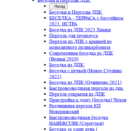
Беседки и Перголы ДПК
Назад
Беседки и Перголы ДПК
БЕСЕДКА - ТЕРРАСА с бассейном
2023. ИСТРА
Беседка из ДПК 2023 Химки
Пергола для таунхауса
Пергола из ДПК с крышей из
монолитного поликарбоната
Современная беседка из ДПК
(Вешки 2019)
Беседка из ДПК.
Беседка с печкой (Новое Ступино
2021)
Беседка из ДПК (Одинцово 2021)
Быстровозводимая пергола из дпк.
Пергола открытая из ДПК
Пристройка к дому (беседка) Чехов
Раздвижная пергола КП
Новорижский
Быстровозводимая беседка
HABERCUBE (Серпухов)
Беседка за один день (