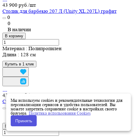
43 900 руб./
шт
Столик для барбекю 207 Л (Unity XL 207L) графит
0
0
В наличии
В корзину
Материал
:
Полипропилен
Длина
:
128 см
Купить в 1 клик
43 900 руб./
шт
Мы используем cookies и рекомендательные технологии для
Столик для барбекю 207 Л (Unity XL 207L) коричневый
персонализации сервисов и удобства пользователей. Вы
0
можете запретить сохранение cookie в настройках своего
0
браузера.
Политика использования Cookies
В наличии
Принять
В корзину