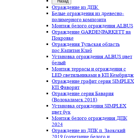
Назад
Ограждение из ДПК
Белые ограждения из древесно-
полимерного композита
Монтаж белого ограждения ALBUS
Ограждение GARDENPARKETT на
Покровке
Ограждения Тульская область
пос.Капитан Клаб
Установка ограждения ALBUS цвет
белый
Монтаж террасы и ограждения с
LED светильниками в КП Кембридж
Ограждение графит серия SIMPLEX
КП Фаворит
Ограждение серия Бавария
(Волокаламск 2018)
Установка ограждения SIMPLEX
цвет бук
Монтаж белого ограждения ДПК
2024
Ограждение из ДПК п. Заокский
2019 (сочетание белого и