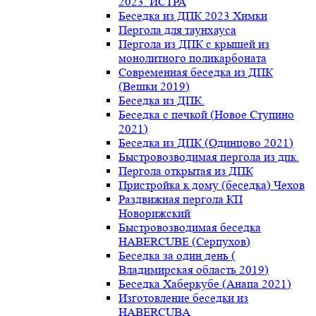
2023. ИСТРА
Беседка из ДПК 2023 Химки
Пергола для таунхауса
Пергола из ДПК с крышей из
монолитного поликарбоната
Современная беседка из ДПК
(Вешки 2019)
Беседка из ДПК.
Беседка с печкой (Новое Ступино
2021)
Беседка из ДПК (Одинцово 2021)
Быстровозводимая пергола из дпк.
Пергола открытая из ДПК
Пристройка к дому (беседка) Чехов
Раздвижная пергола КП
Новорижский
Быстровозводимая беседка
HABERCUBE (Серпухов)
Беседка за один день (
Владимирская область 2019)
Беседка Хаберкубе (Анапа 2021)
Изготовление беседки из
HABERCUBA