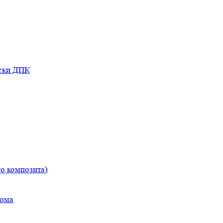
оски ДПК
о композита)
дома