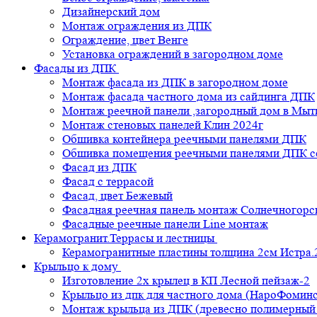
Дизайнерский дом
Монтаж ограждения из ДПК
Ограждение, цвет Венге
Установка ограждений в загородном доме
Фасады из ДПК
Монтаж фасада из ДПК в загородном доме
Монтаж фасада частного дома из сайдинга ДПК
Монтаж реечной панели ,загородный дом в Мы
Монтаж стеновых панелей Клин 2024г
Обшивка контейнера реечными панелями ДПК
Обшивка помещения реечными панелями ДПК се
Фасад из ДПК
Фасад с террасой
Фасад, цвет Бежевый
Фасадная реечная панель монтаж Солнечногорс
Фасадные реечные панели Line монтаж
Керамогранит.Террасы и лестницы
Керамогранитные пластины толщина 2см Истра.
Крыльцо к дому
Изготовление 2х крылец в КП Лесной пейзаж-2
Крыльцо из дпк для частного дома (НароФоминс
Монтаж крыльца из ДПК (древесно полимерный