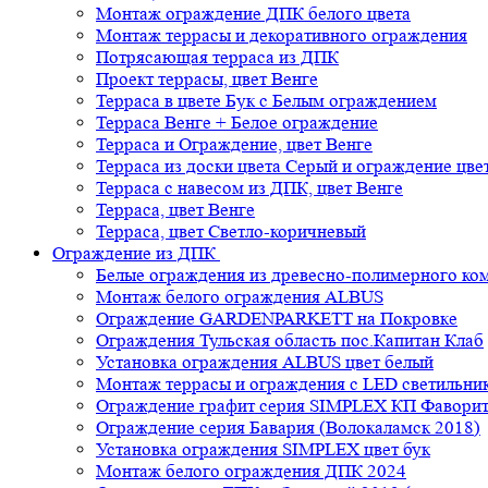
Монтаж ограждение ДПК белого цвета
Монтаж террасы и декоративного ограждения
Потрясающая терраса из ДПК
Проект террасы, цвет Венге
Терраса в цвете Бук с Белым ограждением
Терраса Венге + Белое ограждение
Терраса и Ограждение, цвет Венге
Терраса из доски цвета Серый и ограждение цве
Терраса с навесом из ДПК, цвет Венге
Терраса, цвет Венге
Терраса, цвет Светло-коричневый
Ограждение из ДПК
Белые ограждения из древесно-полимерного ко
Монтаж белого ограждения ALBUS
Ограждение GARDENPARKETT на Покровке
Ограждения Тульская область пос.Капитан Клаб
Установка ограждения ALBUS цвет белый
Монтаж террасы и ограждения с LED светильн
Ограждение графит серия SIMPLEX КП Фавори
Ограждение серия Бавария (Волокаламск 2018)
Установка ограждения SIMPLEX цвет бук
Монтаж белого ограждения ДПК 2024