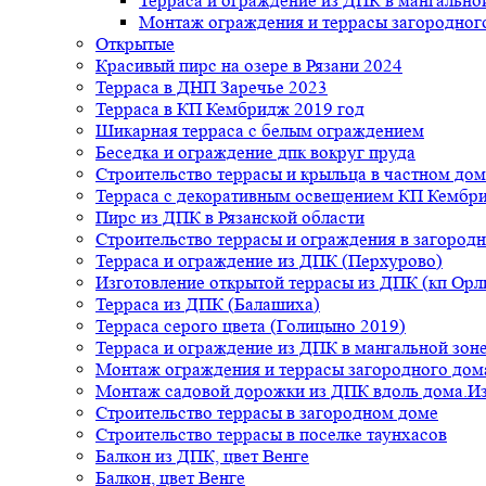
Терраса и ограждение из ДПК в мангальной
Монтаж ограждения и террасы загородног
Открытые
Красивый пирс на озере в Рязани 2024
Терраса в ДНП Заречье 2023
Терраса в КП Кембридж 2019 год
Шикарная терраса с белым ограждением
Беседка и ограждение дпк вокруг пруда
Строительство террасы и крыльца в частном дом
Терраса с декоративным освещением КП Кембр
Пирс из ДПК в Рязанской области
Строительство террасы и ограждения в загород
Терраса и ограждение из ДПК (Перхурово)
Изготовление открытой террасы из ДПК (кп Ор
Терраса из ДПК (Балашиха)
Терраса серого цвета (Голицыно 2019)
Терраса и ограждение из ДПК в мангальной зоне
Монтаж ограждения и террасы загородного дом
Монтаж садовой дорожки из ДПК вдоль дома.Из
Строительство террасы в загородном доме
Строительство террасы в поселке таунхасов
Балкон из ДПК, цвет Венге
Балкон, цвет Венге