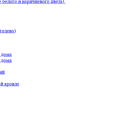
 белого и коричневого цвета).
голево)
 дома
 дома
ий
ой кровле