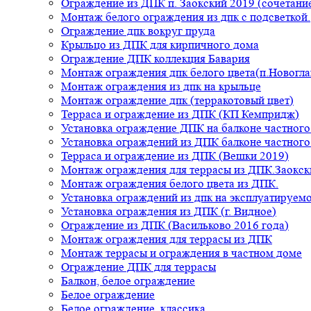
Ограждение из ДПК п. Заокский 2019 (сочетание
Монтаж белого ограждения из дпк с подсветкой.
Ограждение дпк вокруг пруда
Крыльцо из ДПК для кирпичного дома
Ограждение ДПК коллекция Бавария
Монтаж ограждения дпк белого цвета(п.Новогла
Монтаж ограждения из дпк на крыльце
Монтаж ограждение дпк (терракотовый цвет)
Терраса и ограждение из ДПК (КП Кемпридж)
Установка ограждение ДПК на балконе частного
Установка ограждений из ДПК балконе частного
Терраса и ограждение из ДПК (Вешки 2019)
Монтаж ограждения для террасы из ДПК.Заокск
Монтаж ограждения белого цвета из ДПК.
Установка ограждений из дпк на эксплуатируем
Установка ограждения из ДПК (г. Видное)
Ограждение из ДПК (Васильково 2016 года)
Монтаж ограждения для террасы из ДПК
Монтаж террасы и ограждения в частном доме
Ограждение ДПК для террасы
Балкон, белое ограждение
Белое ограждение
Белое ограждение, классика