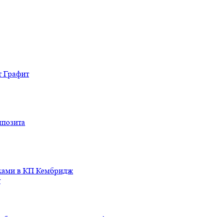
т Графит
мпозита
иками в КП Кембридж
т