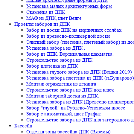
Малые архитектурные формы и ДПК
Установка малых архитектурных форм
Скамейка из ДПК
МАФ из ДПК, цвет Венге
Проекты заборов из ДПК
Забор из доски ДПК на кирпичных столбах
Забор из древесно-полимерной доски
Элитный забор (плетенка, плетеный забор) из д
Установка забора из ДПК .
Забор из ДПК. Вертикальная шахматка.
Строительство забора из ДПК.
Забор плетенка из ДПК
Установка глухого забора из ДПК (Вешки 2019)
Установка забора плетенка из ДПК (п.Бужарово)
Монтаж ограждения из декинга
Строительство забора из ДПК под ключ
Монтаж заборной доски из ДПК.
Установка забора из ДПК (Древесно полимерног
Забор "глухой" на Рублево-Успенском шоссе
Забор с автоматикой, цвет Графит
Строительство забора из ДПК для загородного 
Бассейн
Отделка зоны бассейна ДПК (Вяземы)