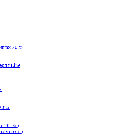
тищах 2025
рия Line
к
2025
к 2018г)
 композит)