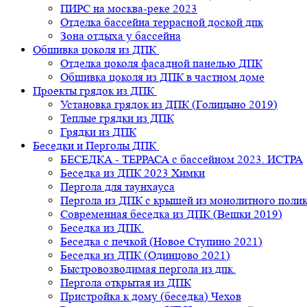
ПИРС на москва-реке 2023
Отделка бассейна террасной доской дпк
Зона отдыха у бассейна
Обшивка цоколя из ДПК
Отделка цоколя фасадной панелью ДПК
Обшивка цоколя из ДПК в частном доме
Проекты грядок из ДПК
Установка грядок из ДПК (Голицыно 2019)
Теплые грядки из ДПК
Грядки из ДПК
Беседки и Перголы ДПК
БЕСЕДКА - ТЕРРАСА с бассейном 2023. ИСТРА
Беседка из ДПК 2023 Химки
Пергола для таунхауса
Пергола из ДПК с крышей из монолитного поли
Современная беседка из ДПК (Вешки 2019)
Беседка из ДПК.
Беседка с печкой (Новое Ступино 2021)
Беседка из ДПК (Одинцово 2021)
Быстровозводимая пергола из дпк.
Пергола открытая из ДПК
Пристройка к дому (беседка) Чехов