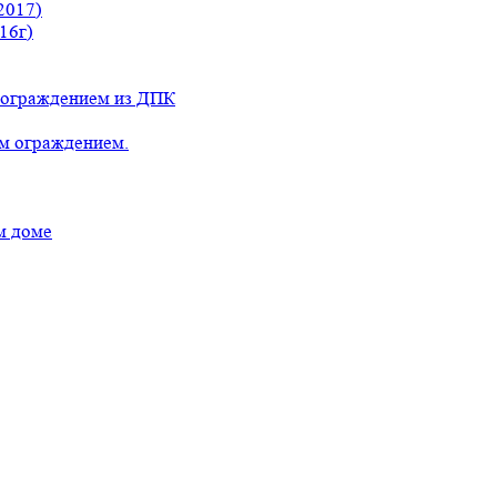
2017)
16г)
с ограждением из ДПК
ым ограждением.
м доме