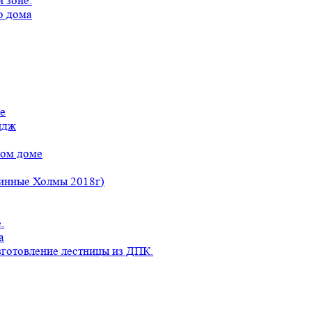
 зоне.
о дома
е
идж
ном доме
линные Холмы 2018г)
.
а
готовление лестницы из ДПК.