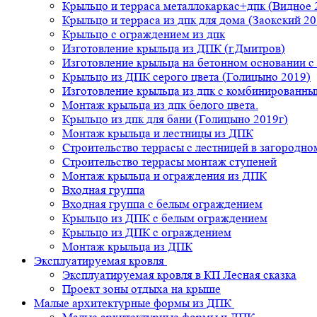
Крыльцо и терраса металлокаркас+дпк (Видное 
Крыльцо и терраса из дпк для дома (Заокский 20
Крыльцо с ограждением из дпк
Изготовление крыльца из ДПК (г.Дмитров)
Изготовление крыльца на бетонном основании 
Крыльцо из ДПК серого цвета (Голицыно 2019)
Изготовление крыльца из дпк с комбинированн
Монтаж крыльца из дпк белого цвета.
Крыльцо из дпк для бани (Голицыно 2019г)
Монтаж крыльца и лестницы из ДПК
Строительство террасы с лестницей в загородно
Строительство террасы монтаж ступеней
Монтаж крыльца и ограждения из ДПК
Входная группа
Входная группа с белым ограждением
Крыльцо из ДПК с белым ограждением
Крыльцо из ДПК с ограждением
Монтаж крыльца из ДПК
Эксплуатируемая кровля
Эксплуатируемая кровля в КП Лесная сказка
Проект зоны отдыха на крыше
Малые архитектурные формы из ДПК