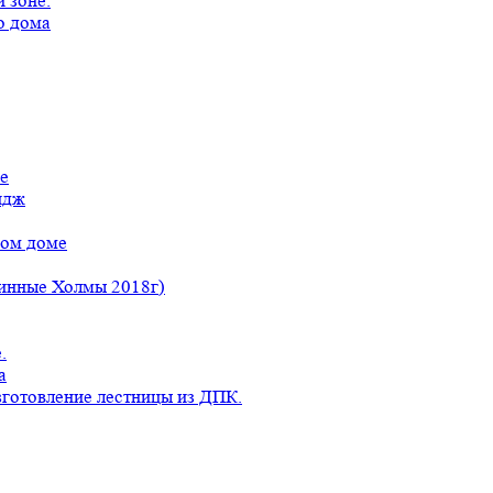
 зоне.
о дома
е
идж
ном доме
линные Холмы 2018г)
.
а
готовление лестницы из ДПК.