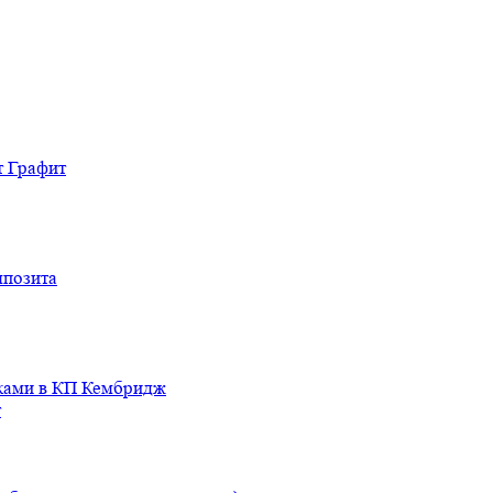
т Графит
мпозита
иками в КП Кембридж
т