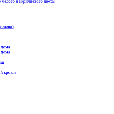
 белого и коричневого цвета).
голево)
 дома
 дома
ий
ой кровле