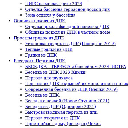
ПИРС на москва-реке 2023
Отделка бассейна террасной доской дпк
Зона отдыха у бассейна
Обшивка цоколя из ДПК
Отделка цоколя фасадной панелью ДПК
Обшивка цоколя из ДПК в частном доме
Проекты грядок из ДПК
Установка грядок из ДПК (Голицыно 2019)
Теплые грядки из ДПК
Грядки из ДПК
Беседки и Перголы ДПК
БЕСЕДКА - ТЕРРАСА с бассейном 2023. ИСТРА
Беседка из ДПК 2023 Химки
Пергола для таунхауса
Пергола из ДПК с крышей из монолитного поли
Современная беседка из ДПК (Вешки 2019)
Беседка из ДПК.
Беседка с печкой (Новое Ступино 2021)
Беседка из ДПК (Одинцово 2021)
Быстровозводимая пергола из дпк.
Пергола открытая из ДПК
Пристройка к дому (беседка) Чехов