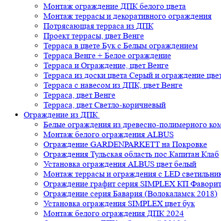
Монтаж ограждение ДПК белого цвета
Монтаж террасы и декоративного ограждения
Потрясающая терраса из ДПК
Проект террасы, цвет Венге
Терраса в цвете Бук с Белым ограждением
Терраса Венге + Белое ограждение
Терраса и Ограждение, цвет Венге
Терраса из доски цвета Серый и ограждение цве
Терраса с навесом из ДПК, цвет Венге
Терраса, цвет Венге
Терраса, цвет Светло-коричневый
Ограждение из ДПК
Белые ограждения из древесно-полимерного ко
Монтаж белого ограждения ALBUS
Ограждение GARDENPARKETT на Покровке
Ограждения Тульская область пос.Капитан Клаб
Установка ограждения ALBUS цвет белый
Монтаж террасы и ограждения с LED светильн
Ограждение графит серия SIMPLEX КП Фавори
Ограждение серия Бавария (Волокаламск 2018)
Установка ограждения SIMPLEX цвет бук
Монтаж белого ограждения ДПК 2024