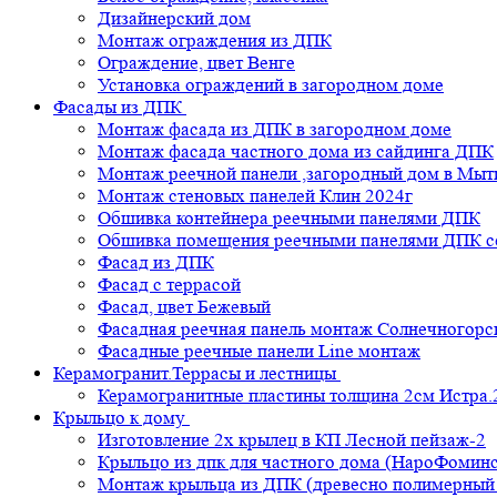
Дизайнерский дом
Монтаж ограждения из ДПК
Ограждение, цвет Венге
Установка ограждений в загородном доме
Фасады из ДПК
Монтаж фасада из ДПК в загородном доме
Монтаж фасада частного дома из сайдинга ДПК
Монтаж реечной панели ,загородный дом в Мы
Монтаж стеновых панелей Клин 2024г
Обшивка контейнера реечными панелями ДПК
Обшивка помещения реечными панелями ДПК се
Фасад из ДПК
Фасад с террасой
Фасад, цвет Бежевый
Фасадная реечная панель монтаж Солнечногорс
Фасадные реечные панели Line монтаж
Керамогранит.Террасы и лестницы
Керамогранитные пластины толщина 2см Истра.
Крыльцо к дому
Изготовление 2х крылец в КП Лесной пейзаж-2
Крыльцо из дпк для частного дома (НароФоминс
Монтаж крыльца из ДПК (древесно полимерный