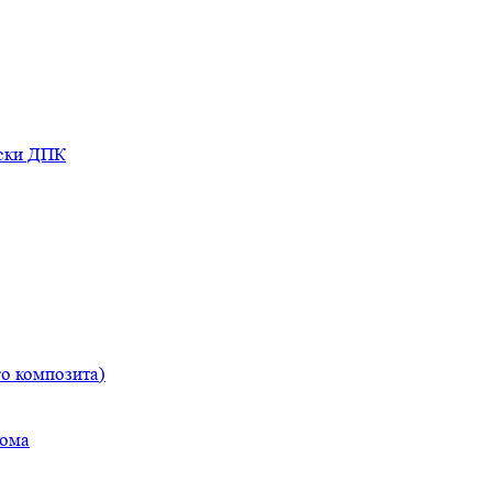
оски ДПК
о композита)
дома