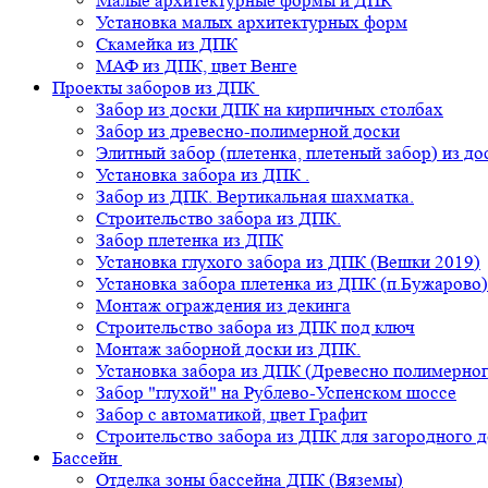
Малые архитектурные формы и ДПК
Установка малых архитектурных форм
Скамейка из ДПК
МАФ из ДПК, цвет Венге
Проекты заборов из ДПК
Забор из доски ДПК на кирпичных столбах
Забор из древесно-полимерной доски
Элитный забор (плетенка, плетеный забор) из д
Установка забора из ДПК .
Забор из ДПК. Вертикальная шахматка.
Строительство забора из ДПК.
Забор плетенка из ДПК
Установка глухого забора из ДПК (Вешки 2019)
Установка забора плетенка из ДПК (п.Бужарово)
Монтаж ограждения из декинга
Строительство забора из ДПК под ключ
Монтаж заборной доски из ДПК.
Установка забора из ДПК (Древесно полимерног
Забор "глухой" на Рублево-Успенском шоссе
Забор с автоматикой, цвет Графит
Строительство забора из ДПК для загородного 
Бассейн
Отделка зоны бассейна ДПК (Вяземы)