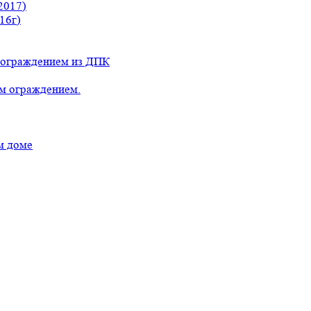
2017)
16г)
с ограждением из ДПК
ым ограждением.
м доме