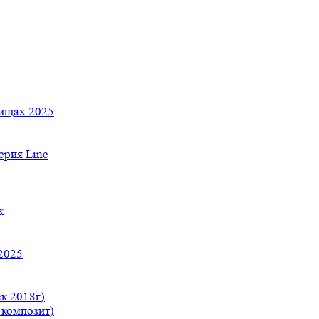
тищах 2025
рия Line
к
2025
к 2018г)
 композит)