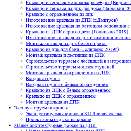
Крыльцо и терраса металлокаркас+дпк (Видное 
Крыльцо и терраса из дпк для дома (Заокский 20
Крыльцо с ограждением из дпк
Изготовление крыльца из ДПК (г.Дмитров)
Изготовление крыльца на бетонном основании 
Крыльцо из ДПК серого цвета (Голицыно 2019)
Изготовление крыльца из дпк с комбинированн
Монтаж крыльца из дпк белого цвета.
Крыльцо из дпк для бани (Голицыно 2019г)
Монтаж крыльца и лестницы из ДПК
Строительство террасы с лестницей в загородно
Строительство террасы монтаж ступеней
Монтаж крыльца и ограждения из ДПК
Входная группа
Входная группа с белым ограждением
Крыльцо из ДПК с белым ограждением
Крыльцо из ДПК с ограждением
Монтаж крыльца из ДПК
Эксплуатируемая кровля
Эксплуатируемая кровля в КП Лесная сказка
Проект зоны отдыха на крыше
Малые архитектурные формы из ДПК