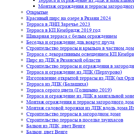
Терраса и ограждение из ДПК в мангальной
Монтаж ограждения и террасы загородног
Открытые
Красивый пирс на озере в Рязани 2024
Терраса в ДНП Заречье 2023
Терраса в КП Кембридж 2019 год
Шикарная терраса с белым ограждением
Беседка и ограждение дпк вокруг пруда
Строительство террасы и крыльца в частном дом
Терраса с декоративным освещением КП Кембр
Пирс из ДПК в Рязанской области
Строительство террасы и ограждения в загород
Терраса и ограждение из ДПК (Перхурово)
Изготовление открытой террасы из ДПК (кп Ор
Терраса из ДПК (Балашиха)
Терраса серого цвета (Голицыно 2019)
Терраса и ограждение из ДПК в мангальной зоне
Монтаж ограждения и террасы загородного дом
Монтаж садовой дорожки из ДПК вдоль дома.Из
Строительство террасы в загородном доме
Строительство террасы в поселке таунхасов
Балкон из ДПК, цвет Венге
Балкон, цвет Венге