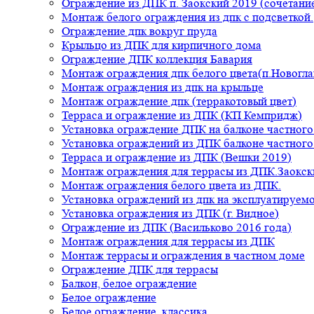
Ограждение из ДПК п. Заокский 2019 (сочетание
Монтаж белого ограждения из дпк с подсветкой.
Ограждение дпк вокруг пруда
Крыльцо из ДПК для кирпичного дома
Ограждение ДПК коллекция Бавария
Монтаж ограждения дпк белого цвета(п.Новогла
Монтаж ограждения из дпк на крыльце
Монтаж ограждение дпк (терракотовый цвет)
Терраса и ограждение из ДПК (КП Кемпридж)
Установка ограждение ДПК на балконе частного
Установка ограждений из ДПК балконе частного
Терраса и ограждение из ДПК (Вешки 2019)
Монтаж ограждения для террасы из ДПК.Заокск
Монтаж ограждения белого цвета из ДПК.
Установка ограждений из дпк на эксплуатируем
Установка ограждения из ДПК (г. Видное)
Ограждение из ДПК (Васильково 2016 года)
Монтаж ограждения для террасы из ДПК
Монтаж террасы и ограждения в частном доме
Ограждение ДПК для террасы
Балкон, белое ограждение
Белое ограждение
Белое ограждение, классика