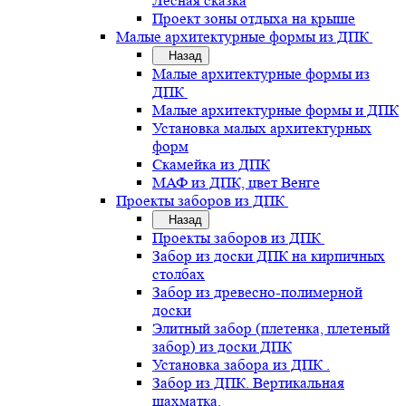
Лесная сказка
Проект зоны отдыха на крыше
Малые архитектурные формы из ДПК
Назад
Малые архитектурные формы из
ДПК
Малые архитектурные формы и ДПК
Установка малых архитектурных
форм
Скамейка из ДПК
МАФ из ДПК, цвет Венге
Проекты заборов из ДПК
Назад
Проекты заборов из ДПК
Забор из доски ДПК на кирпичных
столбах
Забор из древесно-полимерной
доски
Элитный забор (плетенка, плетеный
забор) из доски ДПК
Установка забора из ДПК .
Забор из ДПК. Вертикальная
шахматка.