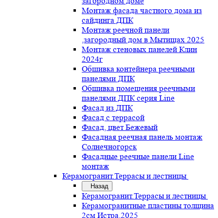
загородном доме
Монтаж фасада частного дома из
сайдинга ДПК
Монтаж реечной панели
,загородный дом в Мытищах 2025
Монтаж стеновых панелей Клин
2024г
Обшивка контейнера реечными
панелями ДПК
Обшивка помещения реечными
панелями ДПК серия Line
Фасад из ДПК
Фасад с террасой
Фасад, цвет Бежевый
Фасадная реечная панель монтаж
Солнечногорск
Фасадные реечные панели Line
монтаж
Керамогранит.Террасы и лестницы
Назад
Керамогранит.Террасы и лестницы
Керамогранитные пластины толщина
2см Истра.2025