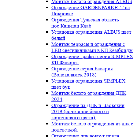
Монтаж белого ограждения ALBUS
Ограждение GARDENPARKETT на
Покровке
Ограждения Тульская область
пос.Капитан Клаб
Установка ограждения ALBUS цвет
белый
Монтаж террасы и ограждения с
LED светильниками в КП Кембридж
Ограждение графит серия SIMPLEX
КП Фаворит
Ограждение серия Бавария
(Волокаламск 2018)
Установка ограждения SIMPLEX
цвет бук
Монтаж белого ограждения ДПК
2024
Ограждение из ДПК п. Заокский
2019 (сочетание белого и
коричневого цвета).
Монтаж белого ограждения из дпк с
подсветкой.
Ограждение дпк вокруг пруда