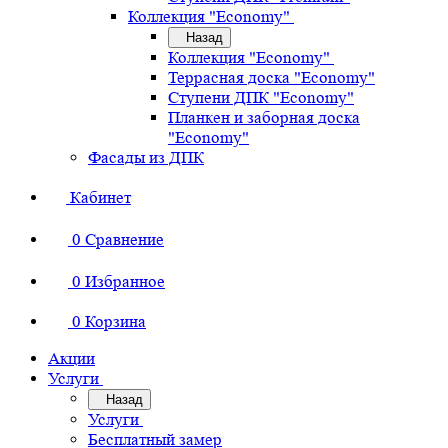
Коллекция "Economy"
Назад
Коллекция "Economy"
Террасная доска "Economy"
Ступени ДПК "Economy"
Планкен и заборная доска
"Economy"
Фасады из ДПК
Кабинет
0
Сравнение
0
Избранное
0
Корзина
Акции
Услуги
Назад
Услуги
Бесплатный замер