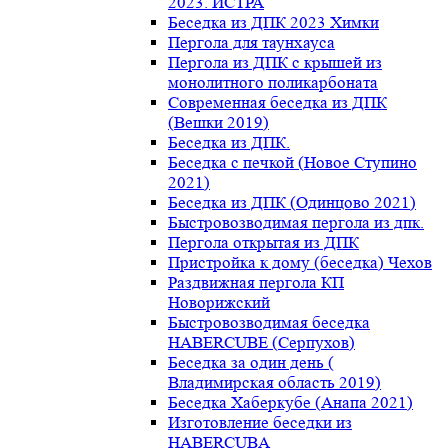
2023. ИСТРА
Беседка из ДПК 2023 Химки
Пергола для таунхауса
Пергола из ДПК с крышей из
монолитного поликарбоната
Современная беседка из ДПК
(Вешки 2019)
Беседка из ДПК.
Беседка с печкой (Новое Ступино
2021)
Беседка из ДПК (Одинцово 2021)
Быстровозводимая пергола из дпк.
Пергола открытая из ДПК
Пристройка к дому (беседка) Чехов
Раздвижная пергола КП
Новорижский
Быстровозводимая беседка
HABERCUBE (Серпухов)
Беседка за один день (
Владимирская область 2019)
Беседка Хаберкубе (Анапа 2021)
Изготовление беседки из
HABERCUBA