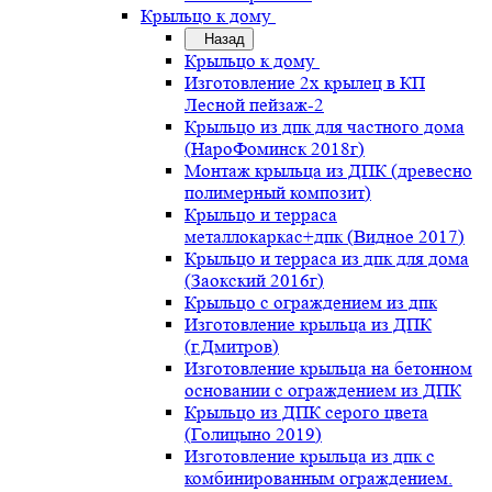
Крыльцо к дому
Назад
Крыльцо к дому
Изготовление 2х крылец в КП
Лесной пейзаж-2
Крыльцо из дпк для частного дома
(НароФоминск 2018г)
Монтаж крыльца из ДПК (древесно
полимерный композит)
Крыльцо и терраса
металлокаркас+дпк (Видное 2017)
Крыльцо и терраса из дпк для дома
(Заокский 2016г)
Крыльцо с ограждением из дпк
Изготовление крыльца из ДПК
(г.Дмитров)
Изготовление крыльца на бетонном
основании с ограждением из ДПК
Крыльцо из ДПК серого цвета
(Голицыно 2019)
Изготовление крыльца из дпк с
комбинированным ограждением.