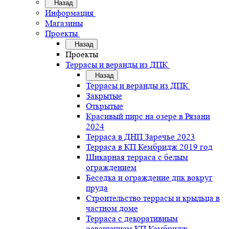
Назад
Информация
Магазины
Проекты
Назад
Проекты
Террасы и веранды из ДПК
Назад
Террасы и веранды из ДПК
Закрытые
Открытые
Красивый пирс на озере в Рязани
2024
Терраса в ДНП Заречье 2023
Терраса в КП Кембридж 2019 год
Шикарная терраса с белым
ограждением
Беседка и ограждение дпк вокруг
пруда
Строительство террасы и крыльца в
частном доме
Терраса с декоративным
освещением КП Кембридж