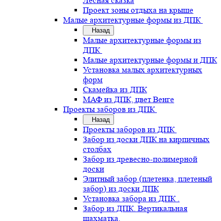
Лесная сказка
Проект зоны отдыха на крыше
Малые архитектурные формы из ДПК
Назад
Малые архитектурные формы из
ДПК
Малые архитектурные формы и ДПК
Установка малых архитектурных
форм
Скамейка из ДПК
МАФ из ДПК, цвет Венге
Проекты заборов из ДПК
Назад
Проекты заборов из ДПК
Забор из доски ДПК на кирпичных
столбах
Забор из древесно-полимерной
доски
Элитный забор (плетенка, плетеный
забор) из доски ДПК
Установка забора из ДПК .
Забор из ДПК. Вертикальная
шахматка.