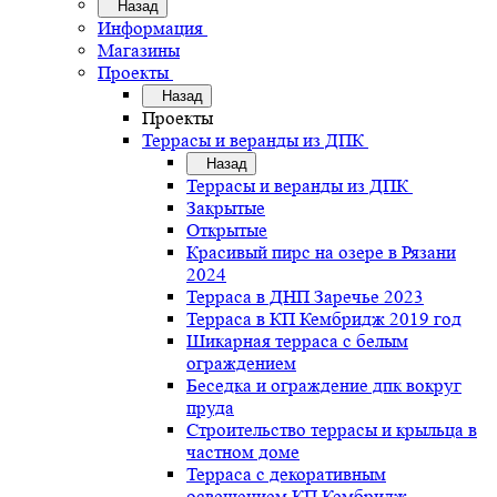
Назад
Информация
Магазины
Проекты
Назад
Проекты
Террасы и веранды из ДПК
Назад
Террасы и веранды из ДПК
Закрытые
Открытые
Красивый пирс на озере в Рязани
2024
Терраса в ДНП Заречье 2023
Терраса в КП Кембридж 2019 год
Шикарная терраса с белым
ограждением
Беседка и ограждение дпк вокруг
пруда
Строительство террасы и крыльца в
частном доме
Терраса с декоративным
освещением КП Кембридж