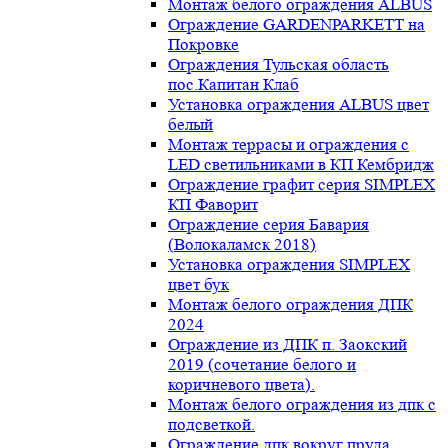
Монтаж белого ограждения ALBUS
Ограждение GARDENPARKETT на
Покровке
Ограждения Тульская область
пос.Капитан Клаб
Установка ограждения ALBUS цвет
белый
Монтаж террасы и ограждения с
LED светильниками в КП Кембридж
Ограждение графит серия SIMPLEX
КП Фаворит
Ограждение серия Бавария
(Волокаламск 2018)
Установка ограждения SIMPLEX
цвет бук
Монтаж белого ограждения ДПК
2024
Ограждение из ДПК п. Заокский
2019 (сочетание белого и
коричневого цвета).
Монтаж белого ограждения из дпк с
подсветкой.
Ограждение дпк вокруг пруда