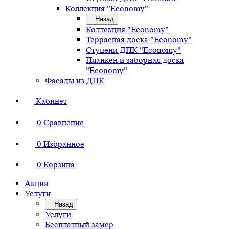
Коллекция "Economy"
Назад
Коллекция "Economy"
Террасная доска "Economy"
Ступени ДПК "Economy"
Планкен и заборная доска
"Economy"
Фасады из ДПК
Кабинет
0
Сравнение
0
Избранное
0
Корзина
Акции
Услуги
Назад
Услуги
Бесплатный замер