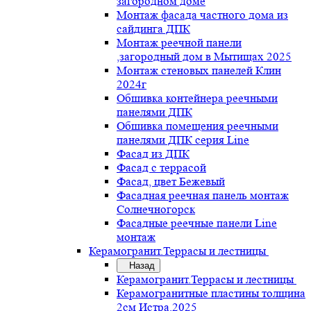
загородном доме
Монтаж фасада частного дома из
сайдинга ДПК
Монтаж реечной панели
,загородный дом в Мытищах 2025
Монтаж стеновых панелей Клин
2024г
Обшивка контейнера реечными
панелями ДПК
Обшивка помещения реечными
панелями ДПК серия Line
Фасад из ДПК
Фасад с террасой
Фасад, цвет Бежевый
Фасадная реечная панель монтаж
Солнечногорск
Фасадные реечные панели Line
монтаж
Керамогранит.Террасы и лестницы
Назад
Керамогранит.Террасы и лестницы
Керамогранитные пластины толщина
2см Истра.2025