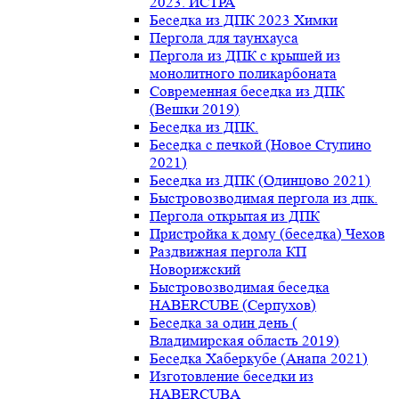
2023. ИСТРА
Беседка из ДПК 2023 Химки
Пергола для таунхауса
Пергола из ДПК с крышей из
монолитного поликарбоната
Современная беседка из ДПК
(Вешки 2019)
Беседка из ДПК.
Беседка с печкой (Новое Ступино
2021)
Беседка из ДПК (Одинцово 2021)
Быстровозводимая пергола из дпк.
Пергола открытая из ДПК
Пристройка к дому (беседка) Чехов
Раздвижная пергола КП
Новорижский
Быстровозводимая беседка
HABERCUBE (Серпухов)
Беседка за один день (
Владимирская область 2019)
Беседка Хаберкубе (Анапа 2021)
Изготовление беседки из
HABERCUBA