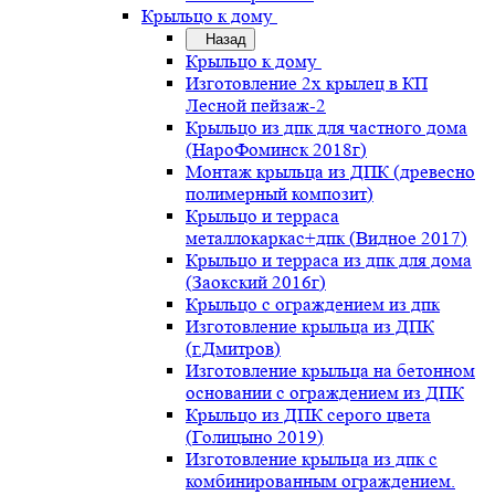
Крыльцо к дому
Назад
Крыльцо к дому
Изготовление 2х крылец в КП
Лесной пейзаж-2
Крыльцо из дпк для частного дома
(НароФоминск 2018г)
Монтаж крыльца из ДПК (древесно
полимерный композит)
Крыльцо и терраса
металлокаркас+дпк (Видное 2017)
Крыльцо и терраса из дпк для дома
(Заокский 2016г)
Крыльцо с ограждением из дпк
Изготовление крыльца из ДПК
(г.Дмитров)
Изготовление крыльца на бетонном
основании с ограждением из ДПК
Крыльцо из ДПК серого цвета
(Голицыно 2019)
Изготовление крыльца из дпк с
комбинированным ограждением.