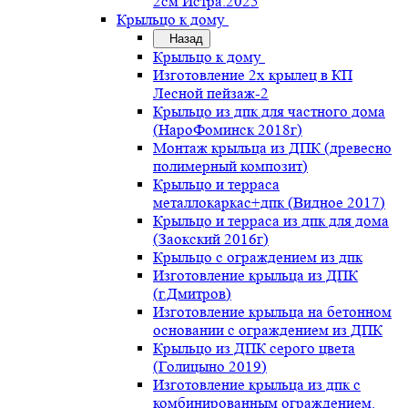
2см Истра.2025
Крыльцо к дому
Назад
Крыльцо к дому
Изготовление 2х крылец в КП
Лесной пейзаж-2
Крыльцо из дпк для частного дома
(НароФоминск 2018г)
Монтаж крыльца из ДПК (древесно
полимерный композит)
Крыльцо и терраса
металлокаркас+дпк (Видное 2017)
Крыльцо и терраса из дпк для дома
(Заокский 2016г)
Крыльцо с ограждением из дпк
Изготовление крыльца из ДПК
(г.Дмитров)
Изготовление крыльца на бетонном
основании с ограждением из ДПК
Крыльцо из ДПК серого цвета
(Голицыно 2019)
Изготовление крыльца из дпк с
комбинированным ограждением.