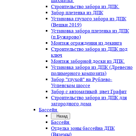
шахматка.
Строительство забора из ДПК.
Забор плетенка из ДПК
Установка глухого забора из ДПК
(Вешки 2019)
Установка забора плетенка из ДПК
(п.Бужарово)
Монтаж ограждения из декинга
Строительство забора из ДПК под
ключ
Монтаж заборной доски из ДПК.
Установка забора из ДПК (Древесно
полимерного композита)
Забор "глухой" на Рублево-
Успенском шоссе
Забор с автоматикой, цвет Графит
Строительство забора из ДПК для
загородного дома
Бассейн
Назад
Бассейн
Отделка зоны бассейна ДПК
(Вяземы)