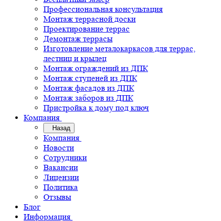
Профессиональная консультация
Монтаж террасной доски
Проектирование террас
Демонтаж террасы
Изготовление металокаркасов для террас,
лестниц и крылец
Монтаж ограждений из ДПК
Монтаж ступеней из ДПК
Монтаж фасадов из ДПК
Монтаж заборов из ДПК
Пристройка к дому под ключ
Компания
Назад
Компания
Новости
Сотрудники
Вакансии
Лицензии
Политика
Отзывы
Блог
Информация