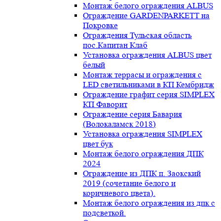
Монтаж белого ограждения ALBUS
Ограждение GARDENPARKETT на
Покровке
Ограждения Тульская область
пос.Капитан Клаб
Установка ограждения ALBUS цвет
белый
Монтаж террасы и ограждения с
LED светильниками в КП Кембридж
Ограждение графит серия SIMPLEX
КП Фаворит
Ограждение серия Бавария
(Волокаламск 2018)
Установка ограждения SIMPLEX
цвет бук
Монтаж белого ограждения ДПК
2024
Ограждение из ДПК п. Заокский
2019 (сочетание белого и
коричневого цвета).
Монтаж белого ограждения из дпк с
подсветкой.