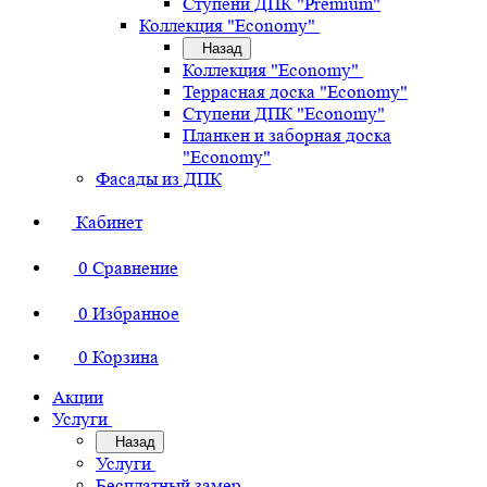
Ступени ДПК "Premium"
Коллекция "Economy"
Назад
Коллекция "Economy"
Террасная доска "Economy"
Ступени ДПК "Economy"
Планкен и заборная доска
"Economy"
Фасады из ДПК
Кабинет
0
Сравнение
0
Избранное
0
Корзина
Акции
Услуги
Назад
Услуги
Бесплатный замер