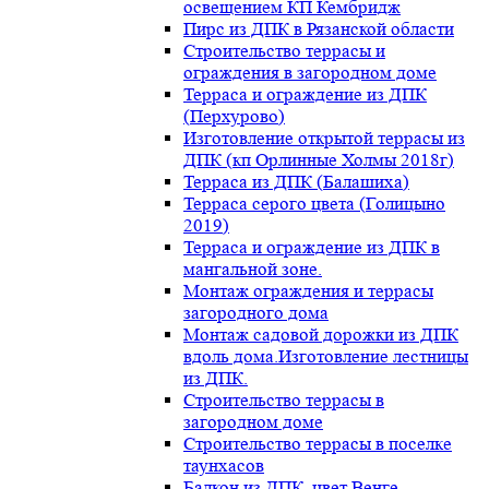
освещением КП Кембридж
Пирс из ДПК в Рязанской области
Строительство террасы и
ограждения в загородном доме
Терраса и ограждение из ДПК
(Перхурово)
Изготовление открытой террасы из
ДПК (кп Орлинные Холмы 2018г)
Терраса из ДПК (Балашиха)
Терраса серого цвета (Голицыно
2019)
Терраса и ограждение из ДПК в
мангальной зоне.
Монтаж ограждения и террасы
загородного дома
Монтаж садовой дорожки из ДПК
вдоль дома.Изготовление лестницы
из ДПК.
Строительство террасы в
загородном доме
Строительство террасы в поселке
таунхасов
Балкон из ДПК, цвет Венге