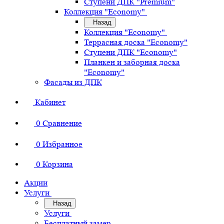
Ступени ДПК "Premium"
Коллекция "Economy"
Назад
Коллекция "Economy"
Террасная доска "Economy"
Ступени ДПК "Economy"
Планкен и заборная доска
"Economy"
Фасады из ДПК
Кабинет
0
Сравнение
0
Избранное
0
Корзина
Акции
Услуги
Назад
Услуги
Бесплатный замер