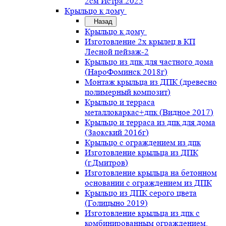
2см Истра.2025
Крыльцо к дому
Назад
Крыльцо к дому
Изготовление 2х крылец в КП
Лесной пейзаж-2
Крыльцо из дпк для частного дома
(НароФоминск 2018г)
Монтаж крыльца из ДПК (древесно
полимерный композит)
Крыльцо и терраса
металлокаркас+дпк (Видное 2017)
Крыльцо и терраса из дпк для дома
(Заокский 2016г)
Крыльцо с ограждением из дпк
Изготовление крыльца из ДПК
(г.Дмитров)
Изготовление крыльца на бетонном
основании с ограждением из ДПК
Крыльцо из ДПК серого цвета
(Голицыно 2019)
Изготовление крыльца из дпк с
комбинированным ограждением.