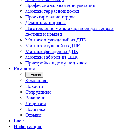
Профессиональная консультация
Монтаж террасной доски
Проектирование террас
Демонтаж террасы
Изготовление металокаркасов для террас,
лестниц и крылец
Монтаж ограждений из ДПК
Монтаж ступеней из ДПК
Монтаж фасадов из ДПК
Монтаж заборов из ДПК
Пристройка к дому под ключ
Компания
Назад
Компания
Новости
Сотрудники
Вакансии
Лицензии
Политика
Отзывы
Блог
Информация