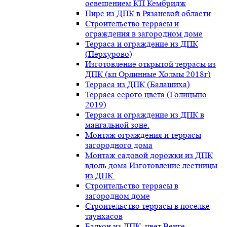
освещением КП Кембридж
Пирс из ДПК в Рязанской области
Строительство террасы и
ограждения в загородном доме
Терраса и ограждение из ДПК
(Перхурово)
Изготовление открытой террасы из
ДПК (кп Орлинные Холмы 2018г)
Терраса из ДПК (Балашиха)
Терраса серого цвета (Голицыно
2019)
Терраса и ограждение из ДПК в
мангальной зоне.
Монтаж ограждения и террасы
загородного дома
Монтаж садовой дорожки из ДПК
вдоль дома.Изготовление лестницы
из ДПК.
Строительство террасы в
загородном доме
Строительство террасы в поселке
таунхасов
Балкон из ДПК, цвет Венге