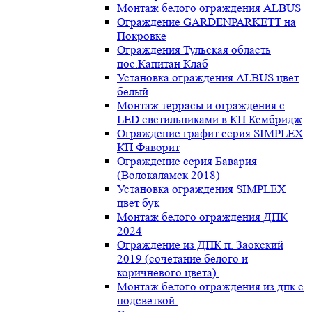
Монтаж белого ограждения ALBUS
Ограждение GARDENPARKETT на
Покровке
Ограждения Тульская область
пос.Капитан Клаб
Установка ограждения ALBUS цвет
белый
Монтаж террасы и ограждения с
LED светильниками в КП Кембридж
Ограждение графит серия SIMPLEX
КП Фаворит
Ограждение серия Бавария
(Волокаламск 2018)
Установка ограждения SIMPLEX
цвет бук
Монтаж белого ограждения ДПК
2024
Ограждение из ДПК п. Заокский
2019 (сочетание белого и
коричневого цвета).
Монтаж белого ограждения из дпк с
подсветкой.