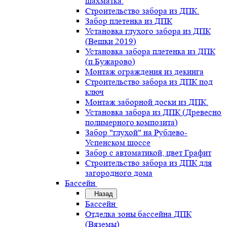
шахматка.
Строительство забора из ДПК.
Забор плетенка из ДПК
Установка глухого забора из ДПК
(Вешки 2019)
Установка забора плетенка из ДПК
(п.Бужарово)
Монтаж ограждения из декинга
Строительство забора из ДПК под
ключ
Монтаж заборной доски из ДПК.
Установка забора из ДПК (Древесно
полимерного композита)
Забор "глухой" на Рублево-
Успенском шоссе
Забор с автоматикой, цвет Графит
Строительство забора из ДПК для
загородного дома
Бассейн
Назад
Бассейн
Отделка зоны бассейна ДПК
(Вяземы)