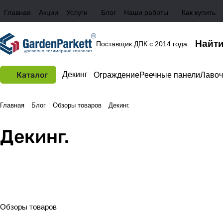
Главная
Акции
Услуги
Блог
Наши работы
Как купить
Поставщик ДПК с 2014 года
Каталог
Декинг
Ограждение
Реечные панели
Лавоч
Главная
Блог
Обзоры товаров
Декинг.
Декинг.
Обзоры товаров