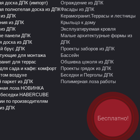
ая доска ДПК (импорт)
Ограждение из ДПК
ая полнотелая доска из ДПК
Фасады из ДПК
 из ДПК
Керамогранит.Террасы и лестницы
ния из ДПК
Крыльцо к дому
 из ДПК
Эксплуатируемая кровля
е панели ДПК
Малые архитектурные формы из
я доска из ДПК
ДПК
й брус ДПК
Проекты заборов из ДПК
тующие для монтажа
Бассейн
ранит для террас
Обшивка цоколя из ДПК
для сада и кафе: комфорт
Проекты грядок из ДПК
ытом воздухе
Беседки и Перголы ДПК
 паркет из ДПК
Полимерная лоза работы
рная лоза НОВИНКА
 беседки HABERCUBE
ии по производителям
из ДПК
Бесплатно!