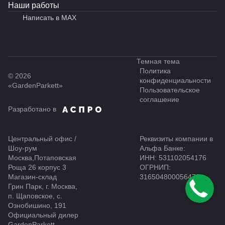
Наши работы
Написать в MAX
Темная тема
Политика
© 2026
конфиденциальности
«GardenParkett»
Пользовательское
соглашение
Разработано в
Центральный офис /
Реквизиты компании в
Шоу-рум
Альфа Банке:
Москва,Потаповская
ИНН: 531102054176
Роща 26 корпус 3
ОГРНИП:
Магазин-склад
316504800056479
Грин Парк, г. Москва,
п. Щаповское, с.
Ознобишино, 191
Официальный дилер
GardenParkett