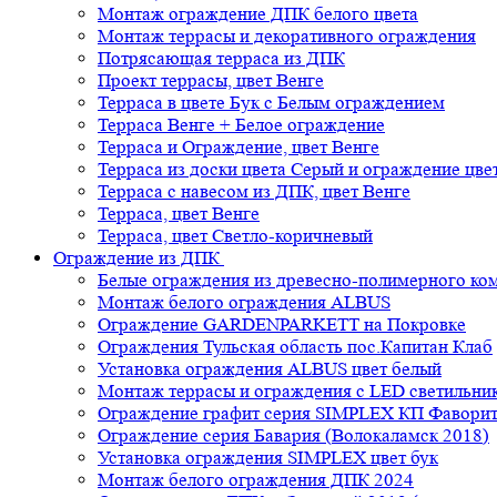
Монтаж ограждение ДПК белого цвета
Монтаж террасы и декоративного ограждения
Потрясающая терраса из ДПК
Проект террасы, цвет Венге
Терраса в цвете Бук с Белым ограждением
Терраса Венге + Белое ограждение
Терраса и Ограждение, цвет Венге
Терраса из доски цвета Серый и ограждение цве
Терраса с навесом из ДПК, цвет Венге
Терраса, цвет Венге
Терраса, цвет Светло-коричневый
Ограждение из ДПК
Белые ограждения из древесно-полимерного ко
Монтаж белого ограждения ALBUS
Ограждение GARDENPARKETT на Покровке
Ограждения Тульская область пос.Капитан Клаб
Установка ограждения ALBUS цвет белый
Монтаж террасы и ограждения с LED светильн
Ограждение графит серия SIMPLEX КП Фавори
Ограждение серия Бавария (Волокаламск 2018)
Установка ограждения SIMPLEX цвет бук
Монтаж белого ограждения ДПК 2024