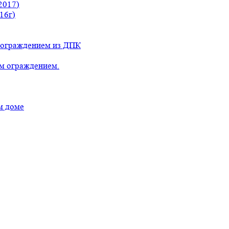
2017)
16г)
с ограждением из ДПК
ым ограждением.
м доме