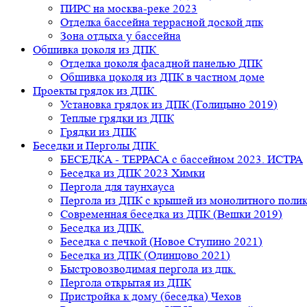
ПИРС на москва-реке 2023
Отделка бассейна террасной доской дпк
Зона отдыха у бассейна
Обшивка цоколя из ДПК
Отделка цоколя фасадной панелью ДПК
Обшивка цоколя из ДПК в частном доме
Проекты грядок из ДПК
Установка грядок из ДПК (Голицыно 2019)
Теплые грядки из ДПК
Грядки из ДПК
Беседки и Перголы ДПК
БЕСЕДКА - ТЕРРАСА с бассейном 2023. ИСТРА
Беседка из ДПК 2023 Химки
Пергола для таунхауса
Пергола из ДПК с крышей из монолитного поли
Современная беседка из ДПК (Вешки 2019)
Беседка из ДПК.
Беседка с печкой (Новое Ступино 2021)
Беседка из ДПК (Одинцово 2021)
Быстровозводимая пергола из дпк.
Пергола открытая из ДПК
Пристройка к дому (беседка) Чехов