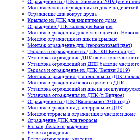
Ограждение из ДПК п. Заокский 2019 (сочетание
Монтаж белого ограждения из дпк с подсветкой.
Ограждение дпк вокруг пруда
Крыльцо из ДПК для кирпичного дома
Ограждение ДПК коллекция Бавария
Монтаж ограждения дпк белого цвета(п.Новогла
Монтаж ограждения из дпк на крыльце
Монтаж ограждение дпк (терракотовый цвет)
Терраса и ограждение из ДПК (КП Кемпридж)
Установка ограждение ДПК на балконе частного
Установка ограждений из ДПК балконе частного
Терраса и ограждение из ДПК (Вешки 2019)
Монтаж ограждения для террасы из ДПК.Заокск
Монтаж ограждения белого цвета из ДПК.
Установка ограждений из дпк на эксплуатируем
Установка ограждения из ДПК (г. Видное)
Ограждение из ДПК (Васильково 2016 года)
Монтаж ограждения для террасы из ДПК
Монтаж террасы и ограждения в частном доме
Ограждение ДПК для террасы
Балкон, белое ограждение
Белое ограждение
Белое ограждение, классика