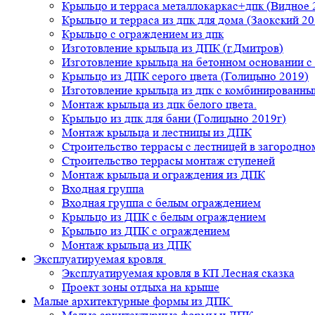
Крыльцо и терраса металлокаркас+дпк (Видное 
Крыльцо и терраса из дпк для дома (Заокский 20
Крыльцо с ограждением из дпк
Изготовление крыльца из ДПК (г.Дмитров)
Изготовление крыльца на бетонном основании 
Крыльцо из ДПК серого цвета (Голицыно 2019)
Изготовление крыльца из дпк с комбинированн
Монтаж крыльца из дпк белого цвета.
Крыльцо из дпк для бани (Голицыно 2019г)
Монтаж крыльца и лестницы из ДПК
Строительство террасы с лестницей в загородно
Строительство террасы монтаж ступеней
Монтаж крыльца и ограждения из ДПК
Входная группа
Входная группа с белым ограждением
Крыльцо из ДПК с белым ограждением
Крыльцо из ДПК с ограждением
Монтаж крыльца из ДПК
Эксплуатируемая кровля
Эксплуатируемая кровля в КП Лесная сказка
Проект зоны отдыха на крыше
Малые архитектурные формы из ДПК