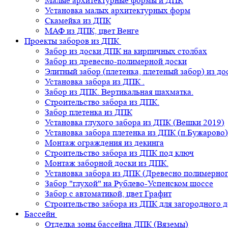
Малые архитектурные формы и ДПК
Установка малых архитектурных форм
Скамейка из ДПК
МАФ из ДПК, цвет Венге
Проекты заборов из ДПК
Забор из доски ДПК на кирпичных столбах
Забор из древесно-полимерной доски
Элитный забор (плетенка, плетеный забор) из д
Установка забора из ДПК .
Забор из ДПК. Вертикальная шахматка.
Строительство забора из ДПК.
Забор плетенка из ДПК
Установка глухого забора из ДПК (Вешки 2019)
Установка забора плетенка из ДПК (п.Бужарово)
Монтаж ограждения из декинга
Строительство забора из ДПК под ключ
Монтаж заборной доски из ДПК.
Установка забора из ДПК (Древесно полимерног
Забор "глухой" на Рублево-Успенском шоссе
Забор с автоматикой, цвет Графит
Строительство забора из ДПК для загородного 
Бассейн
Отделка зоны бассейна ДПК (Вяземы)