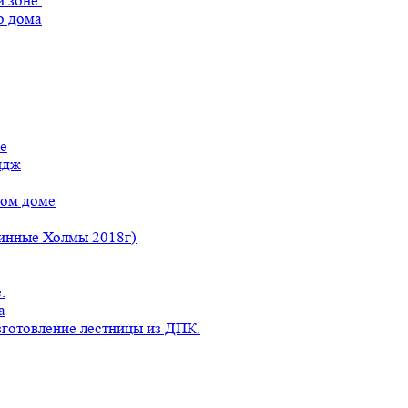
 зоне.
о дома
е
идж
ном доме
линные Холмы 2018г)
.
а
готовление лестницы из ДПК.