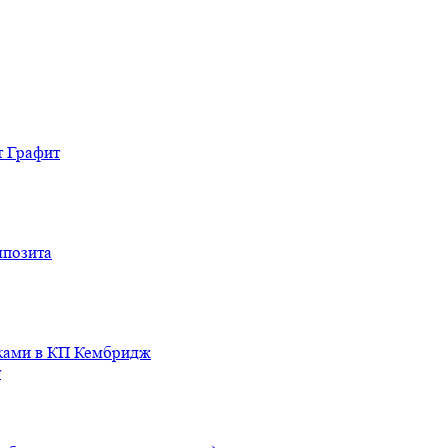
т Графит
мпозита
иками в КП Кембридж
т