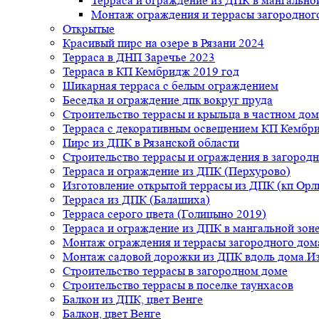
Терраса и ограждение из ДПК в мангальной
Монтаж ограждения и террасы загородног
Открытые
Красивый пирс на озере в Рязани 2024
Терраса в ДНП Заречье 2023
Терраса в КП Кембридж 2019 год
Шикарная терраса с белым ограждением
Беседка и ограждение дпк вокруг пруда
Строительство террасы и крыльца в частном дом
Терраса с декоративным освещением КП Кембр
Пирс из ДПК в Рязанской области
Строительство террасы и ограждения в загород
Терраса и ограждение из ДПК (Перхурово)
Изготовление открытой террасы из ДПК (кп Ор
Терраса из ДПК (Балашиха)
Терраса серого цвета (Голицыно 2019)
Терраса и ограждение из ДПК в мангальной зоне
Монтаж ограждения и террасы загородного дом
Монтаж садовой дорожки из ДПК вдоль дома.Из
Строительство террасы в загородном доме
Строительство террасы в поселке таунхасов
Балкон из ДПК, цвет Венге
Балкон, цвет Венге