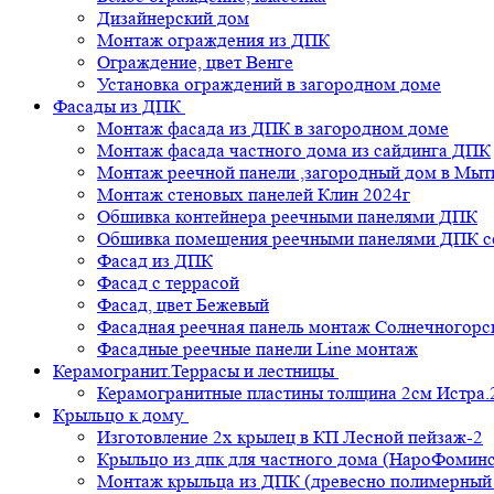
Дизайнерский дом
Монтаж ограждения из ДПК
Ограждение, цвет Венге
Установка ограждений в загородном доме
Фасады из ДПК
Монтаж фасада из ДПК в загородном доме
Монтаж фасада частного дома из сайдинга ДПК
Монтаж реечной панели ,загородный дом в Мы
Монтаж стеновых панелей Клин 2024г
Обшивка контейнера реечными панелями ДПК
Обшивка помещения реечными панелями ДПК се
Фасад из ДПК
Фасад с террасой
Фасад, цвет Бежевый
Фасадная реечная панель монтаж Солнечногорс
Фасадные реечные панели Line монтаж
Керамогранит.Террасы и лестницы
Керамогранитные пластины толщина 2см Истра.
Крыльцо к дому
Изготовление 2х крылец в КП Лесной пейзаж-2
Крыльцо из дпк для частного дома (НароФоминс
Монтаж крыльца из ДПК (древесно полимерный