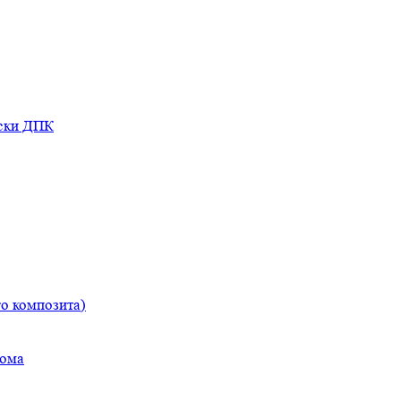
оски ДПК
о композита)
дома