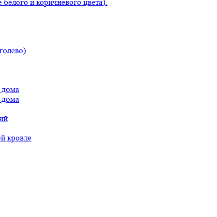
 белого и коричневого цвета).
голево)
 дома
 дома
ий
ой кровле