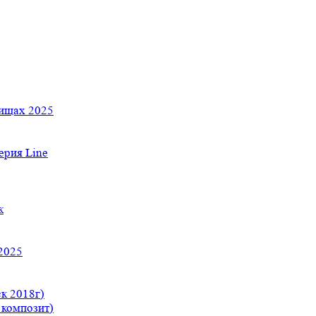
тищах 2025
рия Line
к
2025
к 2018г)
 композит)