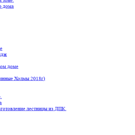
 зоне.
о дома
е
идж
ном доме
линные Холмы 2018г)
.
а
готовление лестницы из ДПК.