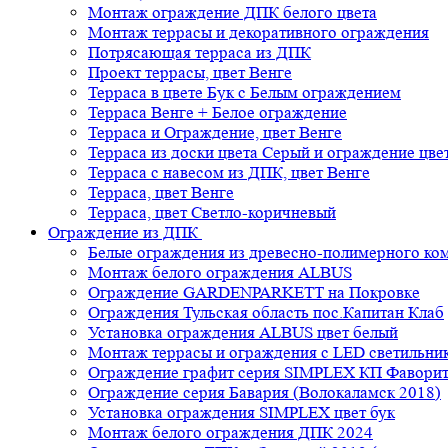
Монтаж ограждение ДПК белого цвета
Монтаж террасы и декоративного ограждения
Потрясающая терраса из ДПК
Проект террасы, цвет Венге
Терраса в цвете Бук с Белым ограждением
Терраса Венге + Белое ограждение
Терраса и Ограждение, цвет Венге
Терраса из доски цвета Серый и ограждение цве
Терраса с навесом из ДПК, цвет Венге
Терраса, цвет Венге
Терраса, цвет Светло-коричневый
Ограждение из ДПК
Белые ограждения из древесно-полимерного ко
Монтаж белого ограждения ALBUS
Ограждение GARDENPARKETT на Покровке
Ограждения Тульская область пос.Капитан Клаб
Установка ограждения ALBUS цвет белый
Монтаж террасы и ограждения с LED светильн
Ограждение графит серия SIMPLEX КП Фавори
Ограждение серия Бавария (Волокаламск 2018)
Установка ограждения SIMPLEX цвет бук
Монтаж белого ограждения ДПК 2024