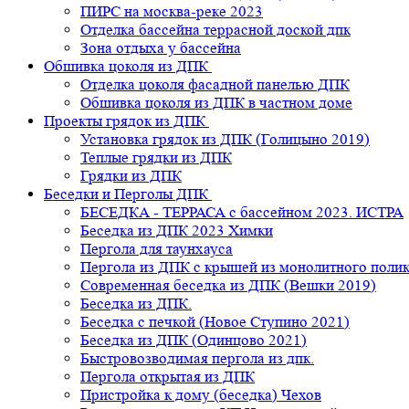
ПИРС на москва-реке 2023
Отделка бассейна террасной доской дпк
Зона отдыха у бассейна
Обшивка цоколя из ДПК
Отделка цоколя фасадной панелью ДПК
Обшивка цоколя из ДПК в частном доме
Проекты грядок из ДПК
Установка грядок из ДПК (Голицыно 2019)
Теплые грядки из ДПК
Грядки из ДПК
Беседки и Перголы ДПК
БЕСЕДКА - ТЕРРАСА с бассейном 2023. ИСТРА
Беседка из ДПК 2023 Химки
Пергола для таунхауса
Пергола из ДПК с крышей из монолитного поли
Современная беседка из ДПК (Вешки 2019)
Беседка из ДПК.
Беседка с печкой (Новое Ступино 2021)
Беседка из ДПК (Одинцово 2021)
Быстровозводимая пергола из дпк.
Пергола открытая из ДПК
Пристройка к дому (беседка) Чехов