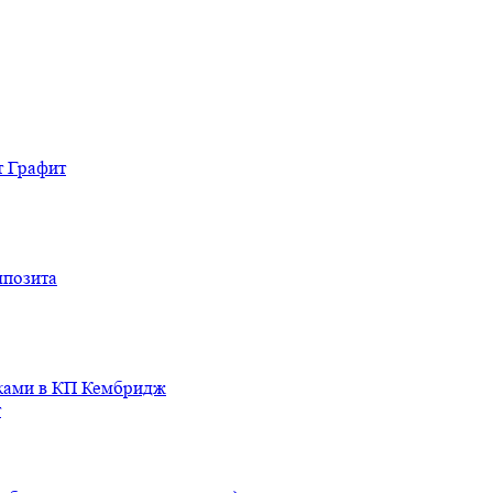
т Графит
мпозита
иками в КП Кембридж
т