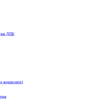
оски ДПК
о композита)
дома