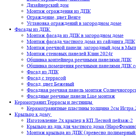
Дизайнерский дом
Монтаж ограждения из ДПК
Ограждение, цвет Венге
Установка ограждений в загородном доме
Фасады из ДПК
Монтаж фасада из ДПК в загородном доме
Монтаж фасада частного дома из сайдинга ДПК
Монтаж реечной панели ,загородный дом в Мы
Монтаж стеновых панелей Клин 2024г
Обшивка контейнера реечными панелями ДПК
Обшивка помещения реечными панелями ДПК се
Фасад из ДПК
Фасад с террасой
Фасад, цвет Бежевый
Фасадная реечная панель монтаж Солнечногорс
Фасадные реечные панели Line монтаж
Керамогранит.Террасы и лестницы
Керамогранитные пластины толщина 2см Истра.
Крыльцо к дому
Изготовление 2х крылец в КП Лесной пейзаж-2
Крыльцо из дпк для частного дома (НароФоминс
Монтаж крыльца из ДПК (древесно полимерный