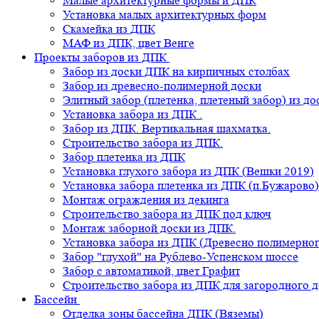
Малые архитектурные формы и ДПК
Установка малых архитектурных форм
Скамейка из ДПК
МАФ из ДПК, цвет Венге
Проекты заборов из ДПК
Забор из доски ДПК на кирпичных столбах
Забор из древесно-полимерной доски
Элитный забор (плетенка, плетеный забор) из д
Установка забора из ДПК .
Забор из ДПК. Вертикальная шахматка.
Строительство забора из ДПК.
Забор плетенка из ДПК
Установка глухого забора из ДПК (Вешки 2019)
Установка забора плетенка из ДПК (п.Бужарово)
Монтаж ограждения из декинга
Строительство забора из ДПК под ключ
Монтаж заборной доски из ДПК.
Установка забора из ДПК (Древесно полимерног
Забор "глухой" на Рублево-Успенском шоссе
Забор с автоматикой, цвет Графит
Строительство забора из ДПК для загородного 
Бассейн
Отделка зоны бассейна ДПК (Вяземы)