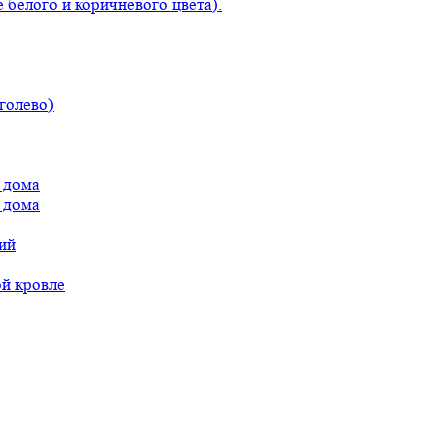
 белого и коричневого цвета).
голево)
 дома
 дома
ий
ой кровле