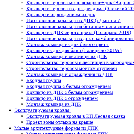
Крыльцо и терраса металлокаркас+дпк (Видное 
Крыльцо и терраса из дпк для дома (Заокский 20
Крыльцо с ограждением из дпк
Изготовление крыльца из ДПК (г.Дмитров)
Изготовление крыльца на бетонном основании 
Крыльцо из ДПК серого цвета (Голицыно 2019)
Изготовление крыльца из дпк с комбинированн
Монтаж крыльца из дпк белого цвета.
Крыльцо из дпк для бани (Голицыно 2019г)
Монтаж крыльца и лестницы из ДПК
Строительство террасы с лестницей в загородно
Строительство террасы монтаж ступеней
Монтаж крыльца и ограждения из ДПК
Входная группа
Входная группа с белым ограждением
Крыльцо из ДПК с белым ограждением
Крыльцо из ДПК с ограждением
Монтаж крыльца из ДПК
Эксплуатируемая кровля
Эксплуатируемая кровля в КП Лесная сказка
Проект зоны отдыха на крыше
Малые архитектурные формы из ДПК