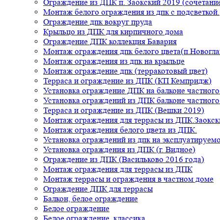
Ограждение из ДПК п. Заокский 2019 (сочетание
Монтаж белого ограждения из дпк с подсветкой.
Ограждение дпк вокруг пруда
Крыльцо из ДПК для кирпичного дома
Ограждение ДПК коллекция Бавария
Монтаж ограждения дпк белого цвета(п.Новогла
Монтаж ограждения из дпк на крыльце
Монтаж ограждение дпк (терракотовый цвет)
Терраса и ограждение из ДПК (КП Кемпридж)
Установка ограждение ДПК на балконе частного
Установка ограждений из ДПК балконе частного
Терраса и ограждение из ДПК (Вешки 2019)
Монтаж ограждения для террасы из ДПК.Заокск
Монтаж ограждения белого цвета из ДПК.
Установка ограждений из дпк на эксплуатируем
Установка ограждения из ДПК (г. Видное)
Ограждение из ДПК (Васильково 2016 года)
Монтаж ограждения для террасы из ДПК
Монтаж террасы и ограждения в частном доме
Ограждение ДПК для террасы
Балкон, белое ограждение
Белое ограждение
Белое ограждение, классика