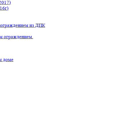
2017)
16г)
с ограждением из ДПК
ым ограждением.
м доме