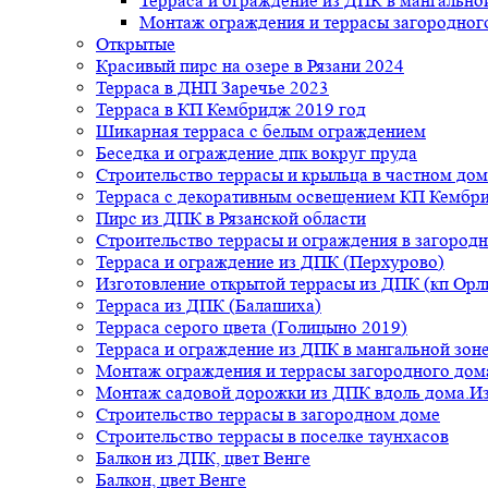
Терраса и ограждение из ДПК в мангальной
Монтаж ограждения и террасы загородног
Открытые
Красивый пирс на озере в Рязани 2024
Терраса в ДНП Заречье 2023
Терраса в КП Кембридж 2019 год
Шикарная терраса с белым ограждением
Беседка и ограждение дпк вокруг пруда
Строительство террасы и крыльца в частном дом
Терраса с декоративным освещением КП Кембр
Пирс из ДПК в Рязанской области
Строительство террасы и ограждения в загород
Терраса и ограждение из ДПК (Перхурово)
Изготовление открытой террасы из ДПК (кп Ор
Терраса из ДПК (Балашиха)
Терраса серого цвета (Голицыно 2019)
Терраса и ограждение из ДПК в мангальной зоне
Монтаж ограждения и террасы загородного дом
Монтаж садовой дорожки из ДПК вдоль дома.Из
Строительство террасы в загородном доме
Строительство террасы в поселке таунхасов
Балкон из ДПК, цвет Венге
Балкон, цвет Венге