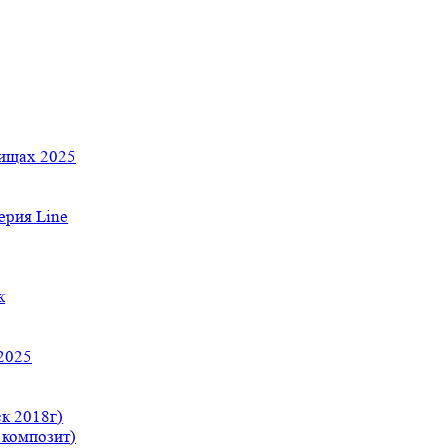
тищах 2025
рия Line
к
2025
к 2018г)
 композит)