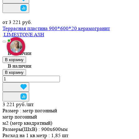
от 3 221 руб.
Террасная пластина 900*600*20 керамогранит
,LIMESTONE ASH
0
0
В наличии
В корзину
В наличии
В корзину
3 221 руб./
шт
Размер :
метр погонный
метр погонный
м2 (метр квадратный)
Размеры(ШхВ)
:
900х600мм
Расход на 1 кв.метр
:
1,85 шт