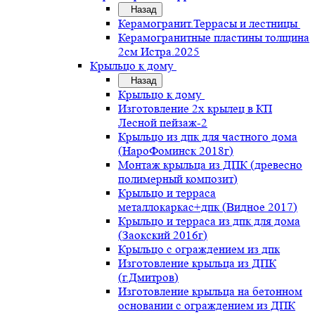
Назад
Керамогранит.Террасы и лестницы
Керамогранитные пластины толщина
2см Истра.2025
Крыльцо к дому
Назад
Крыльцо к дому
Изготовление 2х крылец в КП
Лесной пейзаж-2
Крыльцо из дпк для частного дома
(НароФоминск 2018г)
Монтаж крыльца из ДПК (древесно
полимерный композит)
Крыльцо и терраса
металлокаркас+дпк (Видное 2017)
Крыльцо и терраса из дпк для дома
(Заокский 2016г)
Крыльцо с ограждением из дпк
Изготовление крыльца из ДПК
(г.Дмитров)
Изготовление крыльца на бетонном
основании с ограждением из ДПК