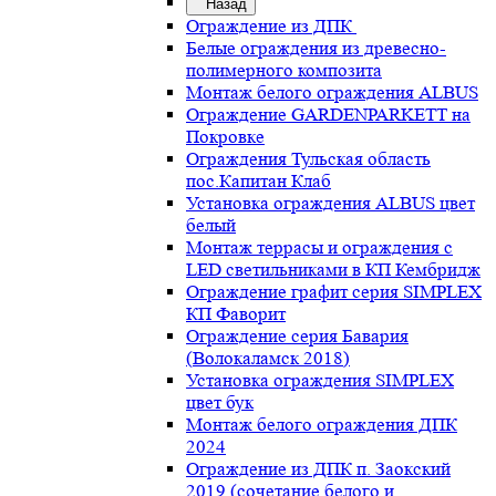
Назад
Ограждение из ДПК
Белые ограждения из древесно-
полимерного композита
Монтаж белого ограждения ALBUS
Ограждение GARDENPARKETT на
Покровке
Ограждения Тульская область
пос.Капитан Клаб
Установка ограждения ALBUS цвет
белый
Монтаж террасы и ограждения с
LED светильниками в КП Кембридж
Ограждение графит серия SIMPLEX
КП Фаворит
Ограждение серия Бавария
(Волокаламск 2018)
Установка ограждения SIMPLEX
цвет бук
Монтаж белого ограждения ДПК
2024
Ограждение из ДПК п. Заокский
2019 (сочетание белого и