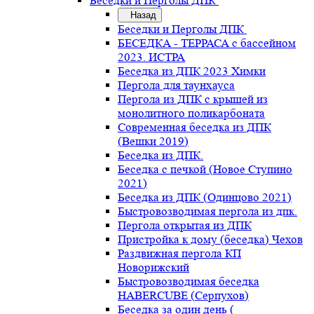
Беседки и Перголы ДПК
Назад
Беседки и Перголы ДПК
БЕСЕДКА - ТЕРРАСА с бассейном
2023. ИСТРА
Беседка из ДПК 2023 Химки
Пергола для таунхауса
Пергола из ДПК с крышей из
монолитного поликарбоната
Современная беседка из ДПК
(Вешки 2019)
Беседка из ДПК.
Беседка с печкой (Новое Ступино
2021)
Беседка из ДПК (Одинцово 2021)
Быстровозводимая пергола из дпк.
Пергола открытая из ДПК
Пристройка к дому (беседка) Чехов
Раздвижная пергола КП
Новорижский
Быстровозводимая беседка
HABERCUBE (Серпухов)
Беседка за один день (