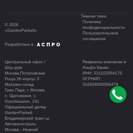
Темная тема
Политика
© 2026
конфиденциальности
«GardenParkett»
Пользовательское
соглашение
Разработано в
Центральный офис /
Реквизиты компании в
Шоу-рум
Альфа Банке:
Москва,Потаповская
ИНН: 531102054176
Роща 26 корпус 3
ОГРНИП:
Магазин-склад
316504800056479
Грин Парк, г. Москва,
п. Щаповское, с.
Ознобишино, 191
Официальный дилер
GardenParkett
Владимирский тракт ш.
Автомагистраль
Москва - Нижний