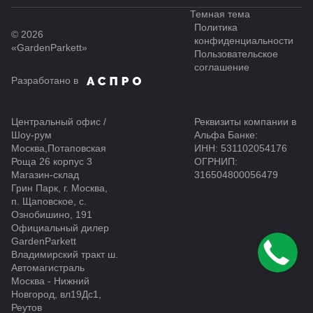
Темная тема
Политика
© 2026
конфиденциальности
«GardenParkett»
Пользовательское
соглашение
Разработано в
Центральный офис /
Реквизиты компании в
Шоу-рум
Альфа Банке:
Москва,Потаповская
ИНН: 531102054176
Роща 26 корпус 3
ОГРНИП:
Магазин-склад
316504800056479
Грин Парк, г. Москва,
п. Щаповское, с.
Ознобишино, 191
Официальный дилер
GardenParkett
Владимирский тракт ш.
Автомагистраль
Москва - Нижний
Новгород, вл19Дс1,
Реутов