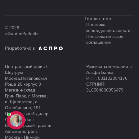
Темная тема
Политика
© 2026
конфиденциальности
«GardenParkett»
Пользовательское
соглашение
Разработано в
Центральный офис /
Реквизиты компании в
Шоу-рум
Альфа Банке:
Москва,Потаповская
ИНН: 531102054176
Роща 26 корпус 3
ОГРНИП:
Магазин-склад
316504800056479
Грин Парк, г. Москва,
п. Щаповское, с.
Ознобишино, 191
Официальный дилер
GardenParkett
Владимирский тракт ш.
Автомагистраль
Москва - Нижний