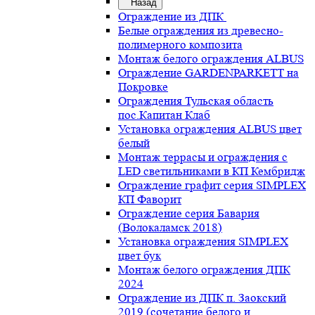
Назад
Ограждение из ДПК
Белые ограждения из древесно-
полимерного композита
Монтаж белого ограждения ALBUS
Ограждение GARDENPARKETT на
Покровке
Ограждения Тульская область
пос.Капитан Клаб
Установка ограждения ALBUS цвет
белый
Монтаж террасы и ограждения с
LED светильниками в КП Кембридж
Ограждение графит серия SIMPLEX
КП Фаворит
Ограждение серия Бавария
(Волокаламск 2018)
Установка ограждения SIMPLEX
цвет бук
Монтаж белого ограждения ДПК
2024
Ограждение из ДПК п. Заокский
2019 (сочетание белого и