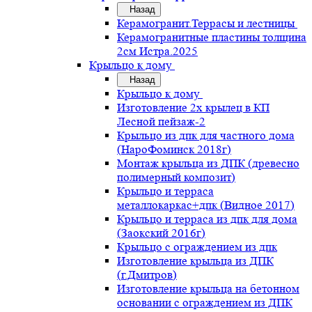
Назад
Керамогранит.Террасы и лестницы
Керамогранитные пластины толщина
2см Истра.2025
Крыльцо к дому
Назад
Крыльцо к дому
Изготовление 2х крылец в КП
Лесной пейзаж-2
Крыльцо из дпк для частного дома
(НароФоминск 2018г)
Монтаж крыльца из ДПК (древесно
полимерный композит)
Крыльцо и терраса
металлокаркас+дпк (Видное 2017)
Крыльцо и терраса из дпк для дома
(Заокский 2016г)
Крыльцо с ограждением из дпк
Изготовление крыльца из ДПК
(г.Дмитров)
Изготовление крыльца на бетонном
основании с ограждением из ДПК