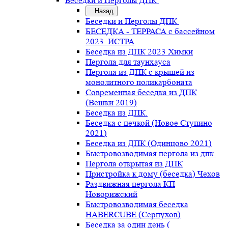
Беседки и Перголы ДПК
Назад
Беседки и Перголы ДПК
БЕСЕДКА - ТЕРРАСА с бассейном
2023. ИСТРА
Беседка из ДПК 2023 Химки
Пергола для таунхауса
Пергола из ДПК с крышей из
монолитного поликарбоната
Современная беседка из ДПК
(Вешки 2019)
Беседка из ДПК.
Беседка с печкой (Новое Ступино
2021)
Беседка из ДПК (Одинцово 2021)
Быстровозводимая пергола из дпк.
Пергола открытая из ДПК
Пристройка к дому (беседка) Чехов
Раздвижная пергола КП
Новорижский
Быстровозводимая беседка
HABERCUBE (Серпухов)
Беседка за один день (