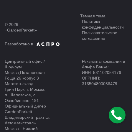
Темная тема
Политика
© 2026
конфиденциальности
«GardenParkett»
Пользовательское
соглашение
Разработано в
Центральный офис /
Реквизиты компании в
Шоу-рум
Альфа Банке:
Москва,Потаповская
ИНН: 531102054176
Роща 26 корпус 3
ОГРНИП:
Магазин-склад
316504800056479
Грин Парк, г. Москва,
п. Щаповское, с.
Ознобишино, 191
Официальный дилер
GardenParkett
Владимирский тракт ш.
Автомагистраль
Москва - Нижний