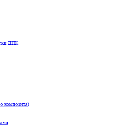
оски ДПК
о композита)
дома