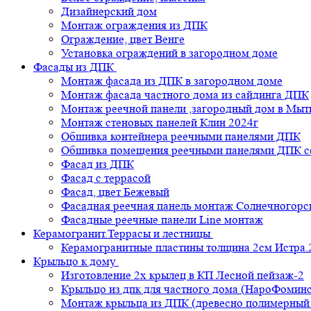
Дизайнерский дом
Монтаж ограждения из ДПК
Ограждение, цвет Венге
Установка ограждений в загородном доме
Фасады из ДПК
Монтаж фасада из ДПК в загородном доме
Монтаж фасада частного дома из сайдинга ДПК
Монтаж реечной панели ,загородный дом в Мы
Монтаж стеновых панелей Клин 2024г
Обшивка контейнера реечными панелями ДПК
Обшивка помещения реечными панелями ДПК се
Фасад из ДПК
Фасад с террасой
Фасад, цвет Бежевый
Фасадная реечная панель монтаж Солнечногорс
Фасадные реечные панели Line монтаж
Керамогранит.Террасы и лестницы
Керамогранитные пластины толщина 2см Истра.
Крыльцо к дому
Изготовление 2х крылец в КП Лесной пейзаж-2
Крыльцо из дпк для частного дома (НароФоминс
Монтаж крыльца из ДПК (древесно полимерный