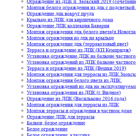
Ограждение из ДПК п. Заокский 2019 (сочетание
Монтаж белого ограждения из дпк с подсветкой.
Ограждение дпк вокруг пруда
Крыльцо из ДПК для кирпичного дома
Ограждение ДПК коллекция Бавария
Монтаж ограждения дпк белого цвета(п.Новогла
Монтаж ограждения из дпк на крыльце
Монтаж ограждение дпк (терракотовый цвет)
Терраса и ограждение из ДПК (КП Кемпридж)
Установка ограждение ДПК на балконе частного
Установка ограждений из ДПК балконе частного
Терраса и ограждение из ДПК (Вешки 2019)
Монтаж ограждения для террасы из ДПК.Заокск
Монтаж ограждения белого цвета из ДПК.
Установка ограждений из дпк на эксплуатируем
Установка ограждения из ДПК (г. Видное)
Ограждение из ДПК (Васильково 2016 года)
Монтаж ограждения для террасы из ДПК
Монтаж террасы и ограждения в частном доме
Ограждение ДПК для террасы
Балкон, белое ограждение
Белое ограждение
Белое ограждение, классика