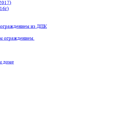
2017)
16г)
с ограждением из ДПК
ым ограждением.
м доме