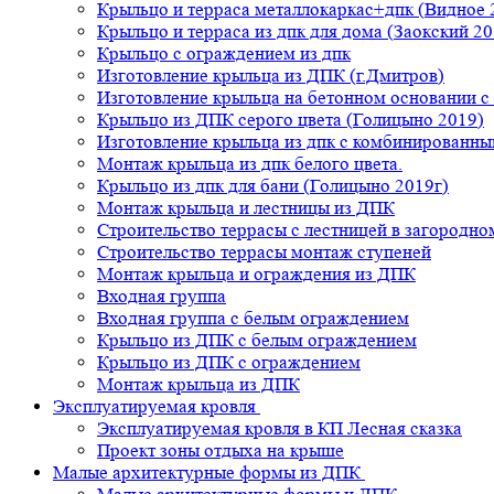
Крыльцо и терраса металлокаркас+дпк (Видное 
Крыльцо и терраса из дпк для дома (Заокский 20
Крыльцо с ограждением из дпк
Изготовление крыльца из ДПК (г.Дмитров)
Изготовление крыльца на бетонном основании 
Крыльцо из ДПК серого цвета (Голицыно 2019)
Изготовление крыльца из дпк с комбинированн
Монтаж крыльца из дпк белого цвета.
Крыльцо из дпк для бани (Голицыно 2019г)
Монтаж крыльца и лестницы из ДПК
Строительство террасы с лестницей в загородно
Строительство террасы монтаж ступеней
Монтаж крыльца и ограждения из ДПК
Входная группа
Входная группа с белым ограждением
Крыльцо из ДПК с белым ограждением
Крыльцо из ДПК с ограждением
Монтаж крыльца из ДПК
Эксплуатируемая кровля
Эксплуатируемая кровля в КП Лесная сказка
Проект зоны отдыха на крыше
Малые архитектурные формы из ДПК