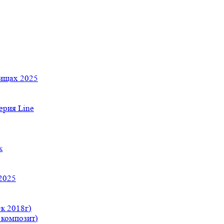
тищах 2025
рия Line
к
2025
к 2018г)
 композит)