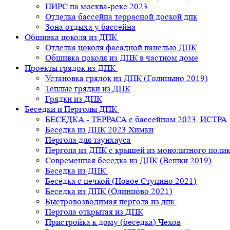
ПИРС на москва-реке 2023
Отделка бассейна террасной доской дпк
Зона отдыха у бассейна
Обшивка цоколя из ДПК
Отделка цоколя фасадной панелью ДПК
Обшивка цоколя из ДПК в частном доме
Проекты грядок из ДПК
Установка грядок из ДПК (Голицыно 2019)
Теплые грядки из ДПК
Грядки из ДПК
Беседки и Перголы ДПК
БЕСЕДКА - ТЕРРАСА с бассейном 2023. ИСТРА
Беседка из ДПК 2023 Химки
Пергола для таунхауса
Пергола из ДПК с крышей из монолитного поли
Современная беседка из ДПК (Вешки 2019)
Беседка из ДПК.
Беседка с печкой (Новое Ступино 2021)
Беседка из ДПК (Одинцово 2021)
Быстровозводимая пергола из дпк.
Пергола открытая из ДПК
Пристройка к дому (беседка) Чехов