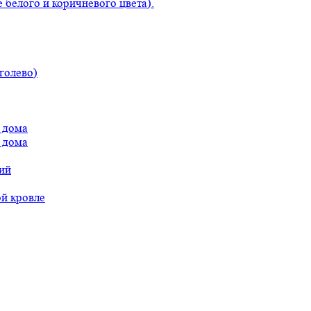
 белого и коричневого цвета).
голево)
 дома
 дома
ий
ой кровле