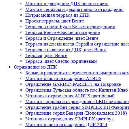
Монтаж ограждение ДПК белого цвета
Монтаж террасы и декоративного ограждения
Потрясающая терраса из ДПК
Проект террасы, цвет Венге
Терраса в цвете Бук с Белым ограждением
Терраса Венге + Белое ограждение
Терраса и Ограждение, цвет Венге
Терраса из доски цвета Серый и ограждение цве
Терраса с навесом из ДПК, цвет Венге
Терраса, цвет Венге
Терраса, цвет Светло-коричневый
Ограждение из ДПК
Белые ограждения из древесно-полимерного ко
Монтаж белого ограждения ALBUS
Ограждение GARDENPARKETT на Покровке
Ограждения Тульская область пос.Капитан Клаб
Установка ограждения ALBUS цвет белый
Монтаж террасы и ограждения с LED светильн
Ограждение графит серия SIMPLEX КП Фавори
Ограждение серия Бавария (Волокаламск 2018)
Установка ограждения SIMPLEX цвет бук
Монтаж белого ограждения ДПК 2024