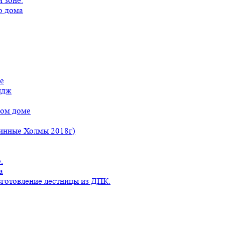
 зоне.
о дома
е
идж
ном доме
линные Холмы 2018г)
.
а
готовление лестницы из ДПК.