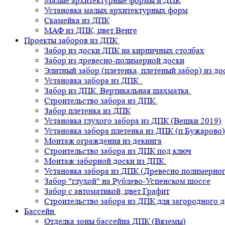
Малые архитектурные формы и ДПК
Установка малых архитектурных форм
Скамейка из ДПК
МАФ из ДПК, цвет Венге
Проекты заборов из ДПК
Забор из доски ДПК на кирпичных столбах
Забор из древесно-полимерной доски
Элитный забор (плетенка, плетеный забор) из д
Установка забора из ДПК .
Забор из ДПК. Вертикальная шахматка.
Строительство забора из ДПК.
Забор плетенка из ДПК
Установка глухого забора из ДПК (Вешки 2019)
Установка забора плетенка из ДПК (п.Бужарово)
Монтаж ограждения из декинга
Строительство забора из ДПК под ключ
Монтаж заборной доски из ДПК.
Установка забора из ДПК (Древесно полимерног
Забор "глухой" на Рублево-Успенском шоссе
Забор с автоматикой, цвет Графит
Строительство забора из ДПК для загородного 
Бассейн
Отделка зоны бассейна ДПК (Вяземы)