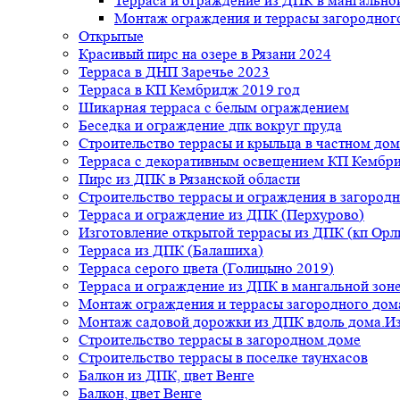
Терраса и ограждение из ДПК в мангальной
Монтаж ограждения и террасы загородног
Открытые
Красивый пирс на озере в Рязани 2024
Терраса в ДНП Заречье 2023
Терраса в КП Кембридж 2019 год
Шикарная терраса с белым ограждением
Беседка и ограждение дпк вокруг пруда
Строительство террасы и крыльца в частном дом
Терраса с декоративным освещением КП Кембр
Пирс из ДПК в Рязанской области
Строительство террасы и ограждения в загород
Терраса и ограждение из ДПК (Перхурово)
Изготовление открытой террасы из ДПК (кп Ор
Терраса из ДПК (Балашиха)
Терраса серого цвета (Голицыно 2019)
Терраса и ограждение из ДПК в мангальной зоне
Монтаж ограждения и террасы загородного дом
Монтаж садовой дорожки из ДПК вдоль дома.Из
Строительство террасы в загородном доме
Строительство террасы в поселке таунхасов
Балкон из ДПК, цвет Венге
Балкон, цвет Венге