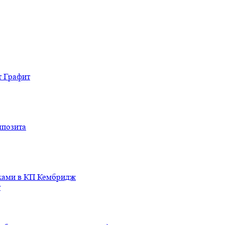
т Графит
мпозита
иками в КП Кембридж
т