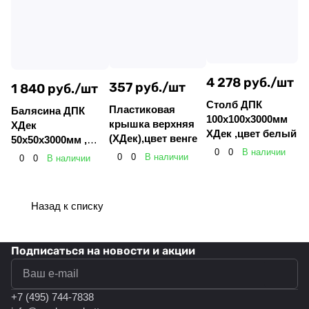
4 278 руб./
шт
357 руб./
шт
1 840 руб./
шт
Столб ДПК
Пластиковая
Балясина ДПК
100х100х3000мм
крышка верхняя
ХДек
ХДек ,цвет белый
(ХДек),цвет венге
50х50х3000мм ,
0
0
В наличии
цвет: белый.
0
0
В наличии
0
0
В наличии
Назад к списку
Подписаться
на новости и акции
политикой конфиденциальности
+7 (495) 744-7838