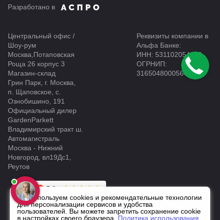
Разработано в
Центральный офис /
Реквизиты компании в
Шоу-рум
Альфа Банке:
Москва,Потаповская
ИНН: 531102054176
Роща 26 корпус 3
ОГРНИП:
Магазин-склад
316504800056479
Грин Парк, г. Москва,
п. Щаповское, с.
Ознобишино, 191
Официальный дилер
GardenParkett
Владимирский тракт ш.
Автомагистраль
Москва - Нижний
Новгород, вл19Дс1,
Реутов
Мы используем cookies и рекомендательные технологии
для персонализации сервисов и удобства
пользователей. Вы можете запретить сохранение cookie
в настройках своего браузера.
Политика использования