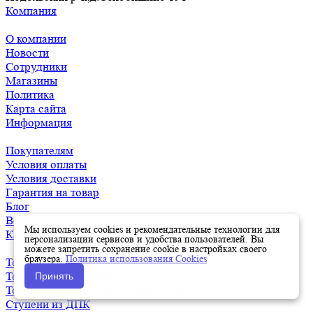
Компания
О компании
Новости
Сотрудники
Магазины
Политика
Карта сайта
Информация
Покупателям
Условия оплаты
Условия доставки
Гарантия на товар
Блог
Вопрос-ответ
Мы используем cookies и рекомендательные технологии для
Каталог
персонализации сервисов и удобства пользователей. Вы
можете запретить сохранение cookie в настройках своего
браузера.
Политика использования Cookies
Террасная доска ДПК
Террасная доска ДПК (импорт)
Принять
Террасная полнотелая доска из ДПК
Ступени из ДПК