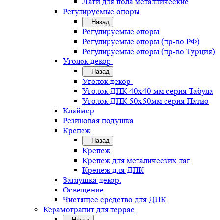
Лаги для пола металлические
Регулируемые опоры
Назад
Регулируемые опоры
Регулируемые опоры (пр-во РФ)
Регулируемые опоры (пр-во Турция)
Уголок декор
Назад
Уголок декор
Уголок ДПК 40х40 мм серия Табула
Уголок ДПК 50х50мм серия Патио
Кляймер
Резиновая подушка
Крепеж
Назад
Крепеж
Крепеж для металических лаг
Крепеж для ДПК
Заглушка декор.
Освещение
Чистящее средство для ДПК
Керамогранит для террас
Назад