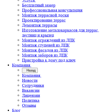
Услуги
Бесплатный замер
Профессиональная консультация
Монтаж террасной доски
Проектирование террас
Демонтаж террасы
Изготовление металокаркасов для террас,
лестниц и крылец
Монтаж ограждений из ДПК
Монтаж ступеней из ДПК
Монтаж фасадов из ДПК
Монтаж заборов из ДПК
Пристройка к дому под ключ
Компания
Назад
Компания
Новости
Сотрудники
Вакансии
Лицензии
Политика
Отзывы
Блог