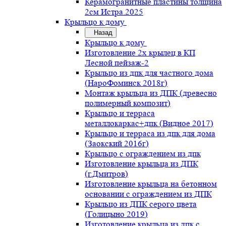
Керамогранитные пластины толщина
2см Истра.2025
Крыльцо к дому
Назад
Крыльцо к дому
Изготовление 2х крылец в КП
Лесной пейзаж-2
Крыльцо из дпк для частного дома
(НароФоминск 2018г)
Монтаж крыльца из ДПК (древесно
полимерный композит)
Крыльцо и терраса
металлокаркас+дпк (Видное 2017)
Крыльцо и терраса из дпк для дома
(Заокский 2016г)
Крыльцо с ограждением из дпк
Изготовление крыльца из ДПК
(г.Дмитров)
Изготовление крыльца на бетонном
основании с ограждением из ДПК
Крыльцо из ДПК серого цвета
(Голицыно 2019)
Изготовление крыльца из дпк с