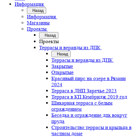
Информация
Назад
Информация
Магазины
Проекты
Назад
Проекты
Террасы и веранды из ДПК
Назад
Террасы и веранды из ДПК
Закрытые
Открытые
Красивый пирс на озере в Рязани
2024
Терраса в ДНП Заречье 2023
Терраса в КП Кембридж 2019 год
Шикарная терраса с белым
ограждением
Беседка и ограждение дпк вокруг
пруда
Строительство террасы и крыльца в
частном доме