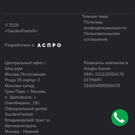
Темная тема
Политика
© 2026
конфиденциальности
«GardenParkett»
Пользовательское
соглашение
Разработано в
Центральный офис /
Реквизиты компании в
Шоу-рум
Альфа Банке:
Москва,Потаповская
ИНН: 531102054176
Роща 26 корпус 3
ОГРНИП:
Магазин-склад
316504800056479
Грин Парк, г. Москва,
п. Щаповское, с.
Ознобишино, 191
Официальный дилер
GardenParkett
Владимирский тракт ш.
Автомагистраль
Москва - Нижний