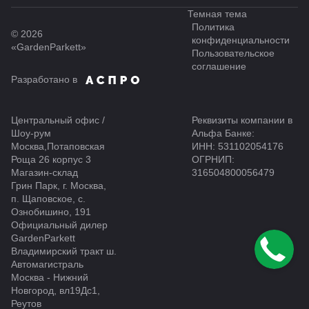
Темная тема
Политика
© 2026
конфиденциальности
«GardenParkett»
Пользовательское
соглашение
Разработано в
Центральный офис /
Реквизиты компании в
Шоу-рум
Альфа Банке:
Москва,Потаповская
ИНН: 531102054176
Роща 26 корпус 3
ОГРНИП:
Магазин-склад
316504800056479
Грин Парк, г. Москва,
п. Щаповское, с.
Ознобишино, 191
Официальный дилер
GardenParkett
Владимирский тракт ш.
Автомагистраль
Москва - Нижний
Новгород, вл19Дс1,
Реутов