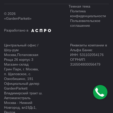
Темная тема
Политика
© 2026
конфиденциальности
«GardenParkett»
Пользовательское
соглашение
Разработано в
Центральный офис /
Реквизиты компании в
Шоу-рум
Альфа Банке:
Москва,Потаповская
ИНН: 531102054176
Роща 26 корпус 3
ОГРНИП:
Магазин-склад
316504800056479
Грин Парк, г. Москва,
п. Щаповское, с.
Ознобишино, 191
Официальный дилер
GardenParkett
Владимирский тракт ш.
Автомагистраль
Москва - Нижний
Новгород, вл19Дс1,
Реутов