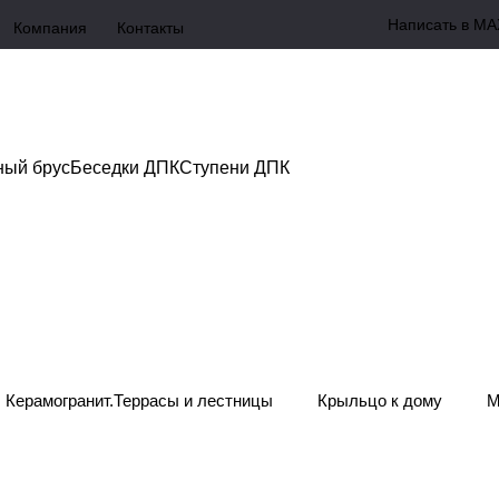
Написать в MA
Компания
Контакты
ный брус
Беседки ДПК
Ступени ДПК
Керамогранит.Террасы и лестницы
Крыльцо к дому
М