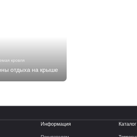
емая кровля
оны отдыха на крыше
политикой конфиденциальности
Информация
Каталог
Покупателям
Террасн