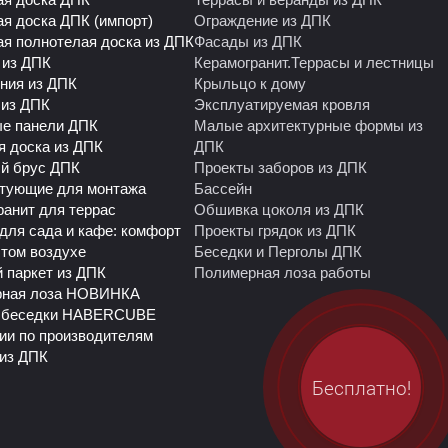
ая доска ДПК (импорт)
Ограждение из ДПК
ая полнотелая доска из ДПК
Фасады из ДПК
 из ДПК
Керамогранит.Террасы и лестницы
ния из ДПК
Крыльцо к дому
 из ДПК
Эксплуатируемая кровля
е панели ДПК
Малые архитектурные формы из
я доска из ДПК
ДПК
й брус ДПК
Проекты заборов из ДПК
тующие для монтажа
Бассейн
ранит для террас
Обшивка цоколя из ДПК
для сада и кафе: комфорт
Проекты грядок из ДПК
ытом воздухе
Беседки и Перголы ДПК
 паркет из ДПК
Полимерная лоза работы
рная лоза НОВИНКА
 беседки HABERCUBE
ии по производителям
из ДПК
Бесплатно!