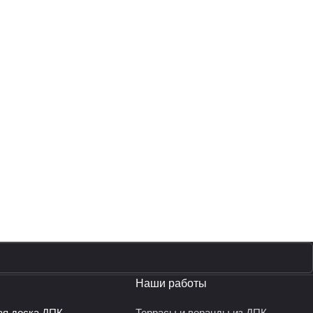
Наши работы
ая доска ДПК
Террасы и веранды из ДПК