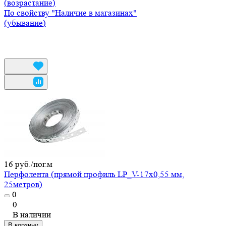
(возрастание)
По свойству "Наличие в магазинах"
(убывание)
16 руб./
пог.м
Перфолента (прямой профиль LP_V-17х0,55 мм,
25метров)
0
0
В наличии
В корзину