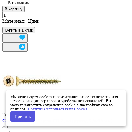
В наличии
В корзину
Материал
:
Цинк
Купить в 1 клик
Мы используем cookies и рекомендательные технологии для
персонализации сервисов и удобства пользователей. Вы
можете запретить сохранение cookie в настройках своего
браузера.
Политика использования Cookies
760 руб./
кг
Принять
Саморез (желтый цинк PH-2, по дереву, 3,5х35 мм)
0