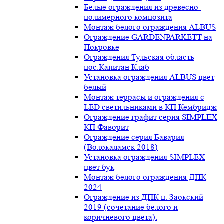
Белые ограждения из древесно-
полимерного композита
Монтаж белого ограждения ALBUS
Ограждение GARDENPARKETT на
Покровке
Ограждения Тульская область
пос.Капитан Клаб
Установка ограждения ALBUS цвет
белый
Монтаж террасы и ограждения с
LED светильниками в КП Кембридж
Ограждение графит серия SIMPLEX
КП Фаворит
Ограждение серия Бавария
(Волокаламск 2018)
Установка ограждения SIMPLEX
цвет бук
Монтаж белого ограждения ДПК
2024
Ограждение из ДПК п. Заокский
2019 (сочетание белого и
коричневого цвета).