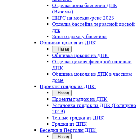
Отделка зоны бассейна ДПК
(Вяземы)
ПИРС на москва-реке 2023
Отделка бассейна террасной доской
дпк
Зона отдыха у бассейна
Обшивка цоколя из ДПК
Назад
Обшивка цоколя из ДПК
Отделка цоколя фасадной панелью
ДПК
Обшивка цоколя из ДПК в частном
доме
Проекты грядок из ДПК
Назад
Проекты грядок из ДПК
Установка грядок из ДПК (Голицыно
2019)
Теплые грядки из ДПК
Грядки из ДПК
Беседки и Перголы ДПК
Назад