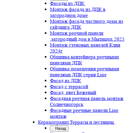
Фасады из ДПК
Монтаж фасада из ДПК в
загородном доме
Монтаж фасада частного дома из
сайдинга ДПК
Монтаж реечной панели
,загородный дом в Мытищах 2025
Монтаж стеновых панелей Клин
2024г
Обшивка контейнера реечными
панелями ДПК
Обшивка помещения реечными
панелями ДПК серия Line
Фасад из ДПК
Фасад с террасой
Фасад, цвет Бежевый
Фасадная реечная панель монтаж
Солнечногорск
Фасадные реечные панели Line
монтаж
Керамогранит.Террасы и лестницы
Назад