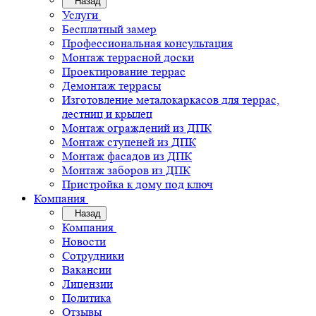
Назад
Услуги
Бесплатный замер
Профессиональная консультация
Монтаж террасной доски
Проектирование террас
Демонтаж террасы
Изготовление металокаркасов для террас,
лестниц и крылец
Монтаж ограждений из ДПК
Монтаж ступеней из ДПК
Монтаж фасадов из ДПК
Монтаж заборов из ДПК
Пристройка к дому под ключ
Компания
Назад
Компания
Новости
Сотрудники
Вакансии
Лицензии
Политика
Отзывы