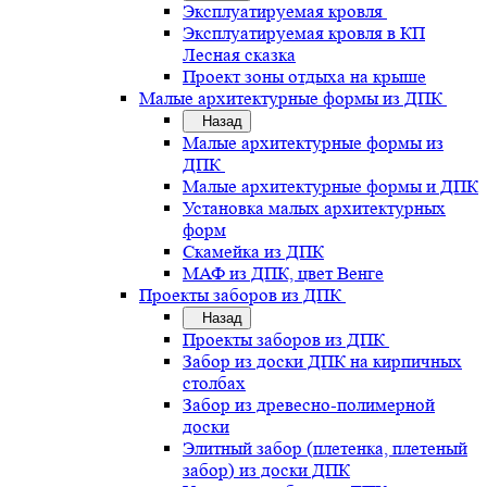
Эксплуатируемая кровля
Эксплуатируемая кровля в КП
Лесная сказка
Проект зоны отдыха на крыше
Малые архитектурные формы из ДПК
Назад
Малые архитектурные формы из
ДПК
Малые архитектурные формы и ДПК
Установка малых архитектурных
форм
Скамейка из ДПК
МАФ из ДПК, цвет Венге
Проекты заборов из ДПК
Назад
Проекты заборов из ДПК
Забор из доски ДПК на кирпичных
столбах
Забор из древесно-полимерной
доски
Элитный забор (плетенка, плетеный
забор) из доски ДПК