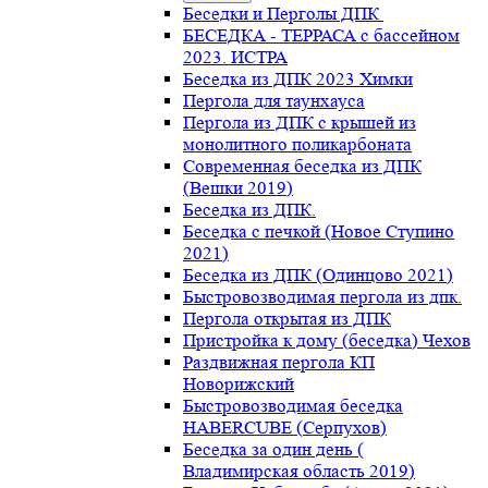
Беседки и Перголы ДПК
БЕСЕДКА - ТЕРРАСА с бассейном
2023. ИСТРА
Беседка из ДПК 2023 Химки
Пергола для таунхауса
Пергола из ДПК с крышей из
монолитного поликарбоната
Современная беседка из ДПК
(Вешки 2019)
Беседка из ДПК.
Беседка с печкой (Новое Ступино
2021)
Беседка из ДПК (Одинцово 2021)
Быстровозводимая пергола из дпк.
Пергола открытая из ДПК
Пристройка к дому (беседка) Чехов
Раздвижная пергола КП
Новорижский
Быстровозводимая беседка
HABERCUBE (Серпухов)
Беседка за один день (
Владимирская область 2019)