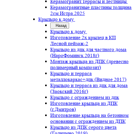
Керамогранит.Террасы и лестницы
Керамогранитные пластины толщина
2см Истра.2025
Крыльцо к дому
Назад
Крыльцо к дому
Изготовление 2х крылец в КП
Лесной пейзаж-2
Крыльцо из дпк для частного дома
(НароФоминск 2018г)
Монтаж крыльца из ДПК (древесно
полимерный композит)
Крыльцо и терраса
металлокаркас+дпк (Видное 2017)
Крыльцо и терраса из дпк для дома
(Заокский 2016г)
Крыльцо с ограждением из дпк
Изготовление крыльца из ДПК
(г.Дмитров)
Изготовление крыльца на бетонном
основании с ограждением из ДПК
Крыльцо из ДПК серого цвета
(Голицыно 2019)