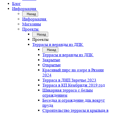
Блог
Информация
Назад
Информация
Магазины
Проекты
Назад
Проекты
Террасы и веранды из ДПК
Назад
Террасы и веранды из ДПК
Закрытые
Открытые
Красивый пирс на озере в Рязани
2024
Терраса в ДНП Заречье 2023
Терраса в КП Кембридж 2019 год
Шикарная терраса с белым
ограждением
Беседка и ограждение дпк вокруг
пруда
Строительство террасы и крыльца в