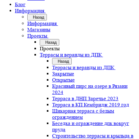
Блог
Информация
Назад
Информация
Магазины
Проекты
Назад
Проекты
Террасы и веранды из ДПК
Назад
Террасы и веранды из ДПК
Закрытые
Открытые
Красивый пирс на озере в Рязани
2024
Терраса в ДНП Заречье 2023
Терраса в КП Кембридж 2019 год
Шикарная терраса с белым
ограждением
Беседка и ограждение дпк вокруг
пруда
Строительство террасы и крыльца в