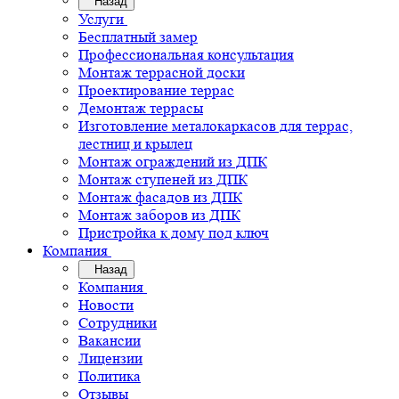
Назад
Услуги
Бесплатный замер
Профессиональная консультация
Монтаж террасной доски
Проектирование террас
Демонтаж террасы
Изготовление металокаркасов для террас,
лестниц и крылец
Монтаж ограждений из ДПК
Монтаж ступеней из ДПК
Монтаж фасадов из ДПК
Монтаж заборов из ДПК
Пристройка к дому под ключ
Компания
Назад
Компания
Новости
Сотрудники
Вакансии
Лицензии
Политика
Отзывы