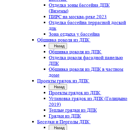
Отделка зоны бассейна ДПК
(Вяземы)
ПИРС на москва-реке 2023
Отделка бассейна террасной доской
дпк
Зона отдыха у бассейна
Обшивка цоколя из ДПК
Назад
Обшивка цоколя из ДПК
Отделка цоколя фасадной панелью
ДПК
Обшивка цоколя из ДПК в частном
доме
Проекты грядок из ДПК
Назад
Проекты грядок из ДПК
Установка грядок из ДПК (Голицыно
2019)
Теплые грядки из ДПК
Грядки из ДПК
Беседки и Перголы ДПК
Назад