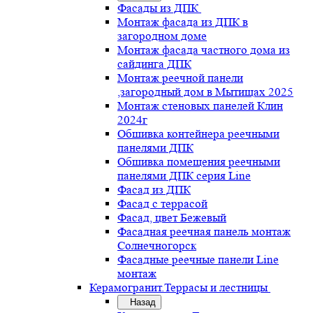
Фасады из ДПК
Монтаж фасада из ДПК в
загородном доме
Монтаж фасада частного дома из
сайдинга ДПК
Монтаж реечной панели
,загородный дом в Мытищах 2025
Монтаж стеновых панелей Клин
2024г
Обшивка контейнера реечными
панелями ДПК
Обшивка помещения реечными
панелями ДПК серия Line
Фасад из ДПК
Фасад с террасой
Фасад, цвет Бежевый
Фасадная реечная панель монтаж
Солнечногорск
Фасадные реечные панели Line
монтаж
Керамогранит.Террасы и лестницы
Назад