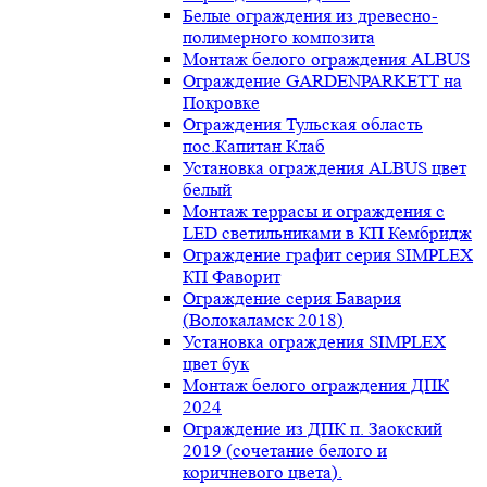
Белые ограждения из древесно-
полимерного композита
Монтаж белого ограждения ALBUS
Ограждение GARDENPARKETT на
Покровке
Ограждения Тульская область
пос.Капитан Клаб
Установка ограждения ALBUS цвет
белый
Монтаж террасы и ограждения с
LED светильниками в КП Кембридж
Ограждение графит серия SIMPLEX
КП Фаворит
Ограждение серия Бавария
(Волокаламск 2018)
Установка ограждения SIMPLEX
цвет бук
Монтаж белого ограждения ДПК
2024
Ограждение из ДПК п. Заокский
2019 (сочетание белого и
коричневого цвета).