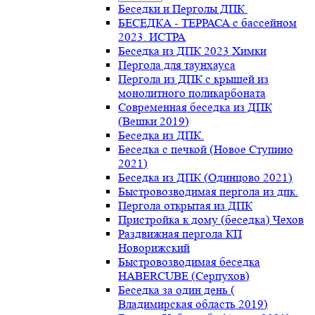
Беседки и Перголы ДПК
БЕСЕДКА - ТЕРРАСА с бассейном
2023. ИСТРА
Беседка из ДПК 2023 Химки
Пергола для таунхауса
Пергола из ДПК с крышей из
монолитного поликарбоната
Современная беседка из ДПК
(Вешки 2019)
Беседка из ДПК.
Беседка с печкой (Новое Ступино
2021)
Беседка из ДПК (Одинцово 2021)
Быстровозводимая пергола из дпк.
Пергола открытая из ДПК
Пристройка к дому (беседка) Чехов
Раздвижная пергола КП
Новорижский
Быстровозводимая беседка
HABERCUBE (Серпухов)
Беседка за один день (
Владимирская область 2019)