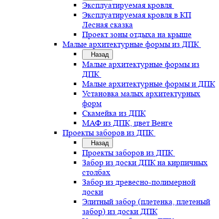
Эксплуатируемая кровля
Эксплуатируемая кровля в КП
Лесная сказка
Проект зоны отдыха на крыше
Малые архитектурные формы из ДПК
Назад
Малые архитектурные формы из
ДПК
Малые архитектурные формы и ДПК
Установка малых архитектурных
форм
Скамейка из ДПК
МАФ из ДПК, цвет Венге
Проекты заборов из ДПК
Назад
Проекты заборов из ДПК
Забор из доски ДПК на кирпичных
столбах
Забор из древесно-полимерной
доски
Элитный забор (плетенка, плетеный
забор) из доски ДПК