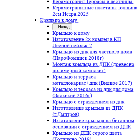
Керамогранит.Террасы и лестницы
Керамогранитные пластины толщина
2см Истра.2025
Крыльцо к дому
Назад
Крыльцо к дому
Изготовление 2х крылец в КП
Лесной пейзаж-2
Крыльцо из дпк для частного дома
(НароФоминск 2018г)
Монтаж крыльца из ДПК (древесно
полимерный композит)
Крыльцо и терраса
металлокаркас+дпк (Видное 2017)
Крыльцо и терраса из дпк для дома
(Заокский 2016г)
Крыльцо с ограждением из дпк
Изготовление крыльца из ДПК
(г.Дмитров)
Изготовление крыльца на бетонном
основании с ограждением из ДПК
Крыльцо из ДПК серого цвета
(Голицыно 2019)