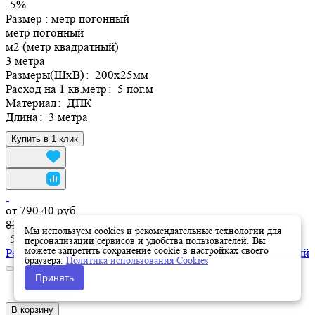
-5%
Размер :
метр погонный
метр погонный
м2 (метр квадратный)
3 метра
Размеры(ШхВ)
:
200х25мм
Расход на 1 кв.метр
:
5 пог.м
Материал
:
ДПК
Длина
:
3 метра
Купить в 1 клик
от 790.40 руб.
832 руб.
Мы используем cookies и рекомендательные технологии для
-5%
персонализации сервисов и удобства пользователей. Вы
можете запретить сохранение cookie в настройках своего
Реечная панель ДПК серия Практик 200х25мм ,цвет серый
браузера.
Политика использования Cookies
0
Принять
0
В наличии
В корзину