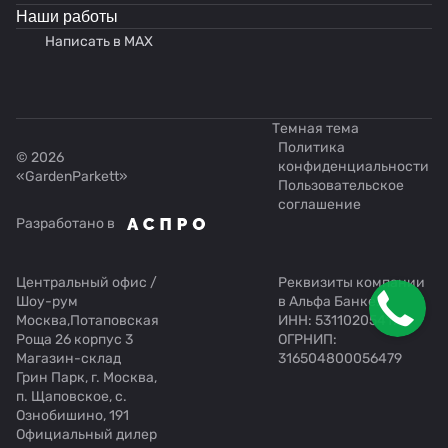
Наши работы
Написать в MAX
Темная тема
Политика
© 2026
конфиденциальности
«GardenParkett»
Пользовательское
соглашение
Разработано в
Центральный офис /
Реквизиты компании
Шоу-рум
в Альфа Банке:
Москва,Потаповская
ИНН: 531102054176
Роща 26 корпус 3
ОГРНИП:
Магазин-склад
316504800056479
Грин Парк, г. Москва,
п. Щаповское, с.
Ознобишино, 191
Официальный дилер