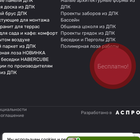
ые панели ДПК
Малые архитектурные формы из
я доска из ДПК
ДПК
ый брус ДПК
Проекты заборов из ДПК
ктующие для монтажа
Бассейн
ранит для террас
Обшивка цоколя из ДПК
для сада и кафе: комфорт
Проекты грядок из ДПК
ытом воздухе
Беседки и Перголы ДПК
 паркет из ДПК
Полимерная лоза работы
рная лоза НОВИНКА
 беседки HABERCUBE
Бесплатно!
Закажите
ии по производителям
звонок!
 из ДПК
нциальности
Разработано в
соглашение
Мы используем cookies и рекомендательные технологии