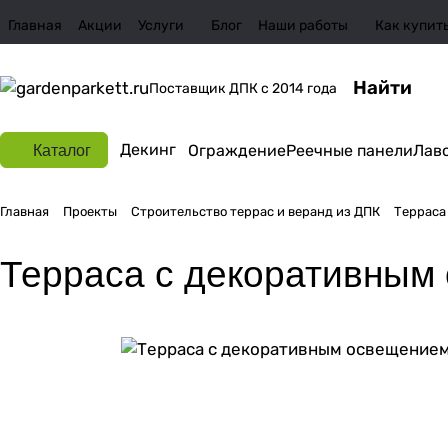
Главная
Акции
Услуги
Блог
Наши работы
Как купит
Поставщик ДПК с 2014 года
Декинг
Ограждение
Реечные панели
Лав
Каталог
Главная
Проекты
Строительство террас и веранд из ДПК
Терраса
Терраса с декоративным