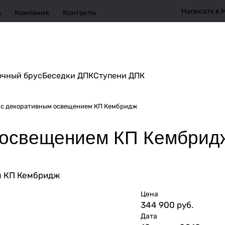
Написать в 
ь
Компания
Контакты
очный брус
Беседки ДПК
Ступени ДПК
 с декоративным освещением КП Кембридж
 освещением КП Кембрид
Цена
344 900 руб.
Дата