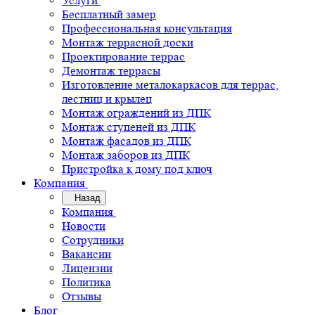
Услуги
Бесплатный замер
Профессиональная консультация
Монтаж террасной доски
Проектирование террас
Демонтаж террасы
Изготовление металокаркасов для террас,
лестниц и крылец
Монтаж ограждений из ДПК
Монтаж ступеней из ДПК
Монтаж фасадов из ДПК
Монтаж заборов из ДПК
Пристройка к дому под ключ
Компания
Назад
Компания
Новости
Сотрудники
Вакансии
Лицензии
Политика
Отзывы
Блог