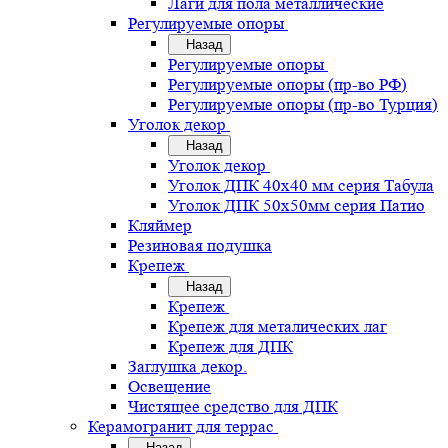
Лаги для пола металлические
Регулируемые опоры
Назад
Регулируемые опоры
Регулируемые опоры (пр-во РФ)
Регулируемые опоры (пр-во Турция)
Уголок декор
Назад
Уголок декор
Уголок ДПК 40х40 мм серия Табула
Уголок ДПК 50х50мм серия Патио
Кляймер
Резиновая подушка
Крепеж
Назад
Крепеж
Крепеж для металических лаг
Крепеж для ДПК
Заглушка декор.
Освещение
Чистящее средство для ДПК
Керамогранит для террас
Назад