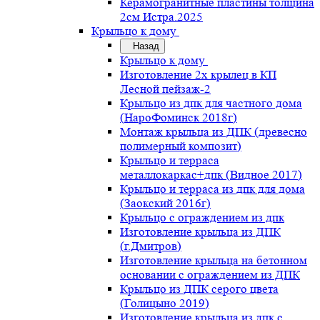
Керамогранитные пластины толщина
2см Истра.2025
Крыльцо к дому
Назад
Крыльцо к дому
Изготовление 2х крылец в КП
Лесной пейзаж-2
Крыльцо из дпк для частного дома
(НароФоминск 2018г)
Монтаж крыльца из ДПК (древесно
полимерный композит)
Крыльцо и терраса
металлокаркас+дпк (Видное 2017)
Крыльцо и терраса из дпк для дома
(Заокский 2016г)
Крыльцо с ограждением из дпк
Изготовление крыльца из ДПК
(г.Дмитров)
Изготовление крыльца на бетонном
основании с ограждением из ДПК
Крыльцо из ДПК серого цвета
(Голицыно 2019)
Изготовление крыльца из дпк с