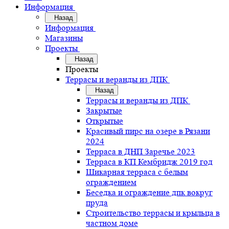
Информация
Назад
Информация
Магазины
Проекты
Назад
Проекты
Террасы и веранды из ДПК
Назад
Террасы и веранды из ДПК
Закрытые
Открытые
Красивый пирс на озере в Рязани
2024
Терраса в ДНП Заречье 2023
Терраса в КП Кембридж 2019 год
Шикарная терраса с белым
ограждением
Беседка и ограждение дпк вокруг
пруда
Строительство террасы и крыльца в
частном доме