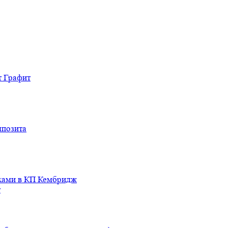
т Графит
мпозита
иками в КП Кембридж
т