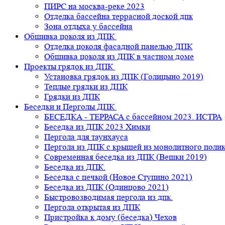
ПИРС на москва-реке 2023
Отделка бассейна террасной доской дпк
Зона отдыха у бассейна
Обшивка цоколя из ДПК
Отделка цоколя фасадной панелью ДПК
Обшивка цоколя из ДПК в частном доме
Проекты грядок из ДПК
Установка грядок из ДПК (Голицыно 2019)
Теплые грядки из ДПК
Грядки из ДПК
Беседки и Перголы ДПК
БЕСЕДКА - ТЕРРАСА с бассейном 2023. ИСТРА
Беседка из ДПК 2023 Химки
Пергола для таунхауса
Пергола из ДПК с крышей из монолитного поли
Современная беседка из ДПК (Вешки 2019)
Беседка из ДПК.
Беседка с печкой (Новое Ступино 2021)
Беседка из ДПК (Одинцово 2021)
Быстровозводимая пергола из дпк.
Пергола открытая из ДПК
Пристройка к дому (беседка) Чехов