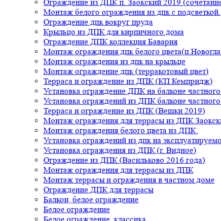
Ограждение из ДПК п. Заокский 2019 (сочетание
Монтаж белого ограждения из дпк с подсветкой.
Ограждение дпк вокруг пруда
Крыльцо из ДПК для кирпичного дома
Ограждение ДПК коллекция Бавария
Монтаж ограждения дпк белого цвета(п.Новогла
Монтаж ограждения из дпк на крыльце
Монтаж ограждение дпк (терракотовый цвет)
Терраса и ограждение из ДПК (КП Кемпридж)
Установка ограждение ДПК на балконе частного
Установка ограждений из ДПК балконе частного
Терраса и ограждение из ДПК (Вешки 2019)
Монтаж ограждения для террасы из ДПК.Заокск
Монтаж ограждения белого цвета из ДПК.
Установка ограждений из дпк на эксплуатируем
Установка ограждения из ДПК (г. Видное)
Ограждение из ДПК (Васильково 2016 года)
Монтаж ограждения для террасы из ДПК
Монтаж террасы и ограждения в частном доме
Ограждение ДПК для террасы
Балкон, белое ограждение
Белое ограждение
Белое ограждение, классика