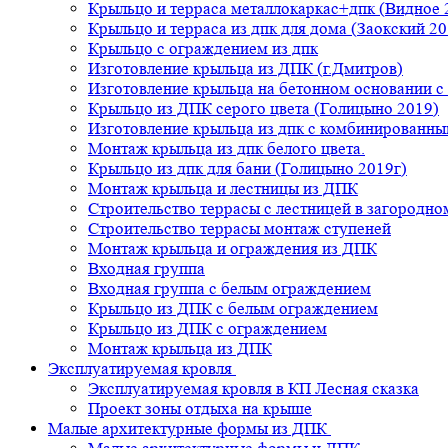
Крыльцо и терраса металлокаркас+дпк (Видное 
Крыльцо и терраса из дпк для дома (Заокский 20
Крыльцо с ограждением из дпк
Изготовление крыльца из ДПК (г.Дмитров)
Изготовление крыльца на бетонном основании 
Крыльцо из ДПК серого цвета (Голицыно 2019)
Изготовление крыльца из дпк с комбинированн
Монтаж крыльца из дпк белого цвета.
Крыльцо из дпк для бани (Голицыно 2019г)
Монтаж крыльца и лестницы из ДПК
Строительство террасы с лестницей в загородно
Строительство террасы монтаж ступеней
Монтаж крыльца и ограждения из ДПК
Входная группа
Входная группа с белым ограждением
Крыльцо из ДПК с белым ограждением
Крыльцо из ДПК с ограждением
Монтаж крыльца из ДПК
Эксплуатируемая кровля
Эксплуатируемая кровля в КП Лесная сказка
Проект зоны отдыха на крыше
Малые архитектурные формы из ДПК