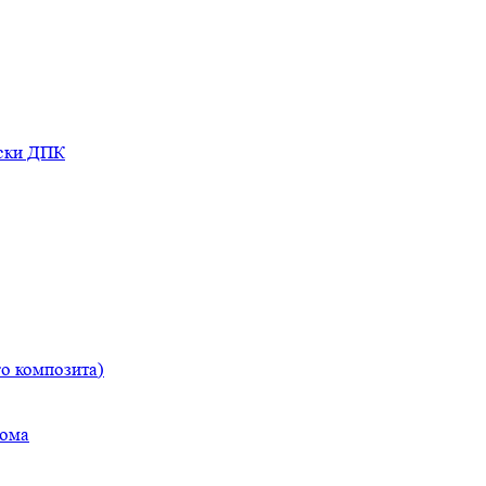
оски ДПК
о композита)
дома