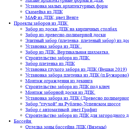
Малые архитектурные формы и ДПК
Установка малых архитектурных форм
Скамейка из ДПК
МАФ из ДПК, цвет Венге
Проекты заборов из ДПК
Забор из доски ДПК на кирпичных столбах
Забор из древесно-полимерной доски
Элитный забор (плетенка, плетеный забор) из д
Установка забора из ДПК .
Забор из ДПК. Вертикальная шахматка.
Строительство забора из ДПК.
Забор плетенка из ДПК
Установка глухого забора из ДПК (Вешки 2019)
Установка забора плетенка из ДПК (п.Бужарово)
Монтаж ограждения из декинга
Строительство забора из ДПК под ключ
Монтаж заборной доски из ДПК.
Установка забора из ДПК (Древесно полимерног
Забор "глухой" на Рублево-Успенском шоссе
Забор с автоматикой, цвет Графит
Строительство забора из ДПК для загородного 
Бассейн
Отделка зоны бассейна ДПК (Вяземы)