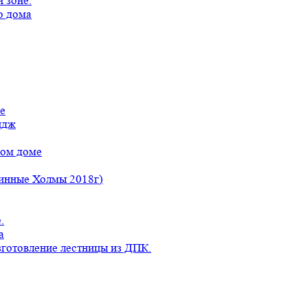
 зоне.
о дома
е
идж
ном доме
линные Холмы 2018г)
.
а
готовление лестницы из ДПК.