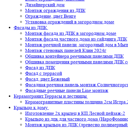
Дизайнерский дом
Монтаж ограждения из ДПК
Ограждение, цвет Венге
Установка ограждений в загородном доме
Фасады из ДПК
Монтаж фасада из ДПК в загородном доме
Монтаж фасада частного дома из сайдинга ДПК
Монтаж реечной панели ,загородный дом в Мы
Монтаж стеновых панелей Клин 2024г
Обшивка контейнера реечными панелями ДПК
Обшивка помещения реечными панелями ДПК се
Фасад из ДПК
Фасад с террасой
Фасад, цвет Бежевый
Фасадная реечная панель монтаж Солнечногорс
Фасадные реечные панели Line монтаж
Керамогранит.Террасы и лестницы
Керамогранитные пластины толщина 2см Истра.
Крыльцо к дому
Изготовление 2х крылец в КП Лесной пейзаж-2
Крыльцо из дпк для частного дома (НароФоминс
Монтаж крыльца из ДПК (древесно полимерный