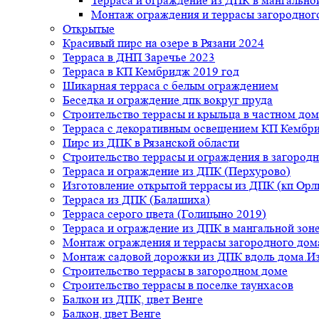
Терраса и ограждение из ДПК в мангальной
Монтаж ограждения и террасы загородног
Открытые
Красивый пирс на озере в Рязани 2024
Терраса в ДНП Заречье 2023
Терраса в КП Кембридж 2019 год
Шикарная терраса с белым ограждением
Беседка и ограждение дпк вокруг пруда
Строительство террасы и крыльца в частном дом
Терраса с декоративным освещением КП Кембр
Пирс из ДПК в Рязанской области
Строительство террасы и ограждения в загород
Терраса и ограждение из ДПК (Перхурово)
Изготовление открытой террасы из ДПК (кп Ор
Терраса из ДПК (Балашиха)
Терраса серого цвета (Голицыно 2019)
Терраса и ограждение из ДПК в мангальной зоне
Монтаж ограждения и террасы загородного дом
Монтаж садовой дорожки из ДПК вдоль дома.Из
Строительство террасы в загородном доме
Строительство террасы в поселке таунхасов
Балкон из ДПК, цвет Венге
Балкон, цвет Венге