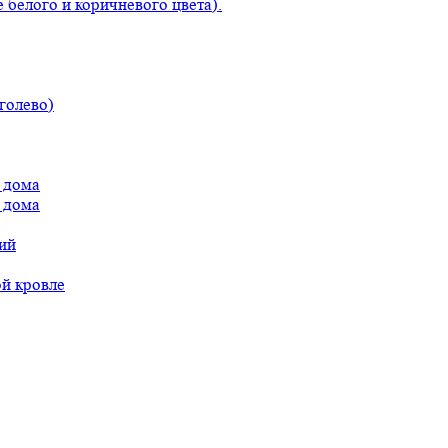
 белого и коричневого цвета).
голево)
 дома
 дома
ий
ой кровле