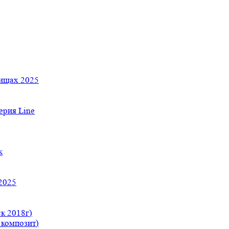
тищах 2025
рия Line
к
2025
к 2018г)
 композит)