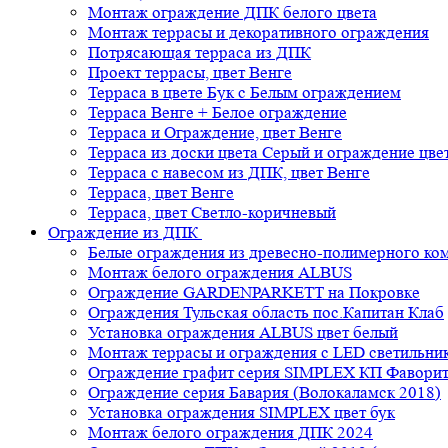
Монтаж ограждение ДПК белого цвета
Монтаж террасы и декоративного ограждения
Потрясающая терраса из ДПК
Проект террасы, цвет Венге
Терраса в цвете Бук с Белым ограждением
Терраса Венге + Белое ограждение
Терраса и Ограждение, цвет Венге
Терраса из доски цвета Серый и ограждение цве
Терраса с навесом из ДПК, цвет Венге
Терраса, цвет Венге
Терраса, цвет Светло-коричневый
Ограждение из ДПК
Белые ограждения из древесно-полимерного ко
Монтаж белого ограждения ALBUS
Ограждение GARDENPARKETT на Покровке
Ограждения Тульская область пос.Капитан Клаб
Установка ограждения ALBUS цвет белый
Монтаж террасы и ограждения с LED светильн
Ограждение графит серия SIMPLEX КП Фавори
Ограждение серия Бавария (Волокаламск 2018)
Установка ограждения SIMPLEX цвет бук
Монтаж белого ограждения ДПК 2024