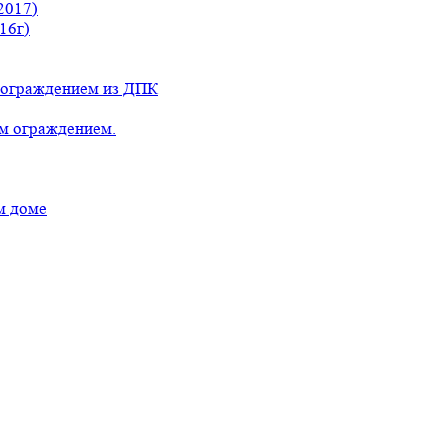
2017)
16г)
с ограждением из ДПК
ым ограждением.
м доме