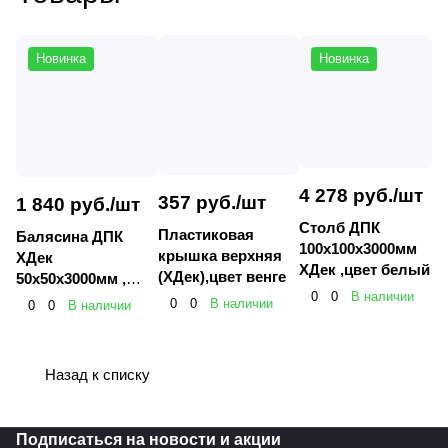
Новинка
Новинка
4 278 руб./
шт
357 руб./
шт
1 840 руб./
шт
Столб ДПК
Пластиковая
Балясина ДПК
100х100х3000мм
крышка верхняя
ХДек
ХДек ,цвет белый
(ХДек),цвет венге
50х50х3000мм ,
0
0
В наличии
цвет: белый.
0
0
В наличии
0
0
В наличии
Назад к списку
Подписаться
на новости и акции