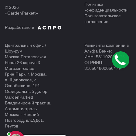
Политика
© 2026
конфиденциальности
«GardenParkett»
Пользовательское
соглашение
Разработано в
Центральный офис /
Реквизиты компании в
Шоу-рум
Альфа Банке:
Москва,Потаповская
ИНН: 531102054176
Роща 26 корпус 3
ОГРНИП:
Магазин-склад
316504800056479
Грин Парк, г. Москва,
п. Щаповское, с.
Ознобишино, 191
Официальный дилер
GardenParkett
Владимирский тракт ш.
Автомагистраль
Москва - Нижний
Новгород, вл19Дс1,
Реутов