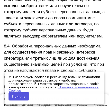
выгодоприобретателем или поручителем по
которому является субъект персональных данных, а
также для заключения договора по инициативе
субъекта персональных данных или договора, по
которому субъект персональных данных будет
являться выгодоприобретателем или поручителем.
8.4. Обработка персональных данных необходима
для осуществления прав и законных интересов
оператора или третьих лиц либо для достижения
общественно значимых целей при условии, что при
этом не нарушаются права и свободы субъекта
персональных данных.
Мы используем cookies и рекомендательные технологии
для персонализации сервисов и удобства
пользователей. Вы можете запретить сохранение cookie
8.5. Осуществляется обработка персональных
в настройках своего браузера.
Политика использования
Cookies
данных, доступ неограниченного круга лиц к
Принять
которым предоставлен субъектом персональных
данных либо по его просьбе (далее –
Главная
Каталог
Корзина
Избранные
Кабинет
Сравнение