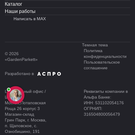
Каталог
Наши работы
Написать в MAX
Темная тема
Политика
© 2026
конфиденциальности
«GardenParkett»
Пользовательское
соглашение
Разработано в
Центральный офис /
Реквизиты компании в
Шоу-рум
Альфа Банке:
Москва,Потаповская
ИНН: 531102054176
Роща 26 корпус 3
ОГРНИП:
Магазин-склад
316504800056479
Грин Парк, г. Москва,
п. Щаповское, с.
Ознобишино, 191