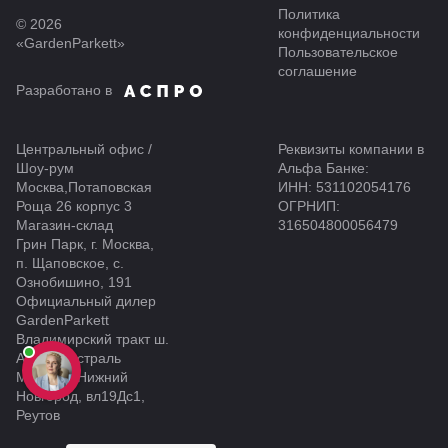
Политика
© 2026
конфиденциальности
«GardenParkett»
Пользовательское
соглашение
Разработано в
Центральный офис /
Реквизиты компании в
Шоу-рум
Альфа Банке:
Москва,Потаповская
ИНН: 531102054176
Роща 26 корпус 3
ОГРНИП:
Магазин-склад
316504800056479
Грин Парк, г. Москва,
п. Щаповское, с.
Ознобишино, 191
Официальный дилер
GardenParkett
Владимирский тракт ш.
Автомагистраль
Москва - Нижний
Новгород, вл19Дс1,
Реутов