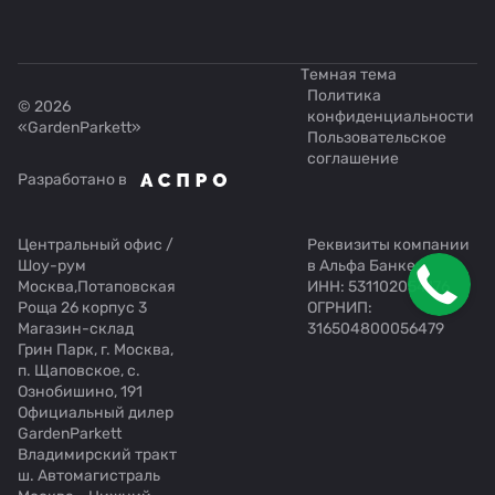
Темная тема
Политика
© 2026
конфиденциальности
«GardenParkett»
Пользовательское
соглашение
Разработано в
Центральный офис /
Реквизиты компании
Шоу-рум
в Альфа Банке:
Москва,Потаповская
ИНН: 531102054176
Роща 26 корпус 3
ОГРНИП:
Магазин-склад
316504800056479
Грин Парк, г. Москва,
п. Щаповское, с.
Ознобишино, 191
Официальный дилер
GardenParkett
Владимирский тракт
ш. Автомагистраль