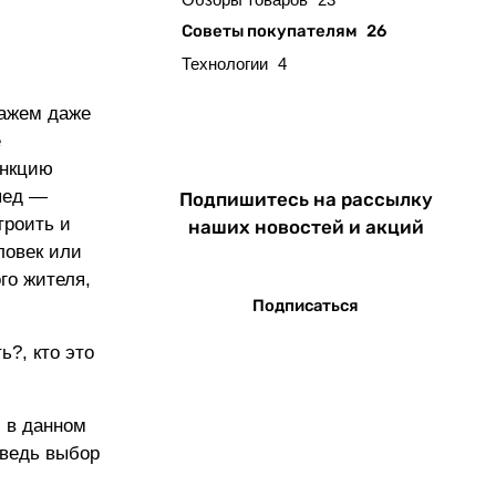
Советы покупателям
26
Технологии
4
кажем даже
е
ункцию
пед —
Подпишитесь на рассылку
троить и
наших новостей и акций
ловек или
го жителя,
Подписаться
ь?, кто это
и в данном
 ведь выбор