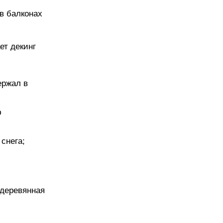
в балконах
ет декинг
ержал в
ю
снега;
 деревянная