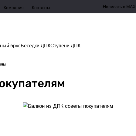
Написать в MAX
Компания
Контакты
ный брус
Беседки ДПК
Ступени ДПК
лям
покупателям