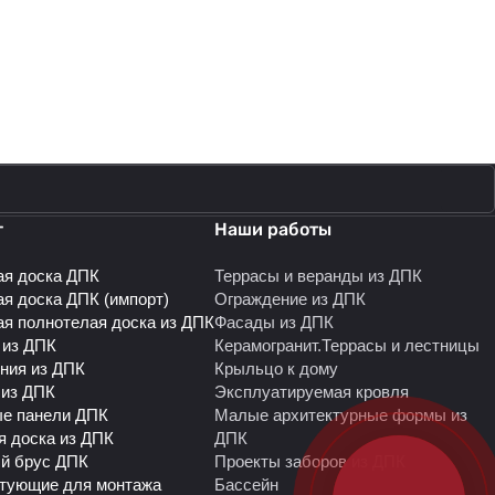
г
Наши работы
ая доска ДПК
Террасы и веранды из ДПК
ая доска ДПК (импорт)
Ограждение из ДПК
ая полнотелая доска из ДПК
Фасады из ДПК
 из ДПК
Керамогранит.Террасы и лестницы
ния из ДПК
Крыльцо к дому
 из ДПК
Эксплуатируемая кровля
е панели ДПК
Малые архитектурные формы из
я доска из ДПК
ДПК
й брус ДПК
Проекты заборов из ДПК
тующие для монтажа
Бассейн