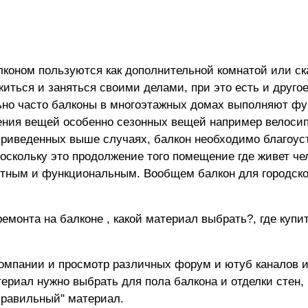
лконом пользуются как дополнительной комнатой или с
иться и заняться своими делами, при это есть и друго
ьно часто балконы в многоэтажных домах выполняют ф
нения вещей особенно сезонных вещей например велоси
приведенных выше случаях, балкон необходимо благоус
скольку это продолжение того помещение где живет че
тным и функциональным. Вообщем балкон для городско
емонта на балконе , какой материал выбрать?, где купит
компании и просмотр различных форум и ютуб каналов 
териал нужно выбрать для пола балкона и отделки стен,
правильный" материал.