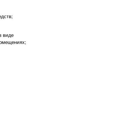
едств;
в виде
помещениях;