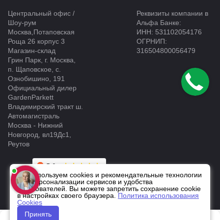
Центральный офис /
Реквизиты компании в
Шоу-рум
Альфа Банке:
Москва,Потаповская
ИНН: 531102054176
Роща 26 корпус 3
ОГРНИП:
Магазин-склад
316504800056479
Грин Парк, г. Москва,
п. Щаповское, с.
Ознобишино, 191
Официальный дилер
GardenParkett
Владимирский тракт ш.
Автомагистраль
Москва - Нижний
Новгород, вл19Дс1,
Реутов
Мы используем cookies и рекомендательные технологии
для персонализации сервисов и удобства
пользователей. Вы можете запретить сохранение cookie
в настройках своего браузера.
Политика использования
Cookies
Принять