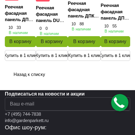
Реечная
Реечная
Реечная
Реечная
фасадная
фасадная
фасадная
фасадная
панель ДПК
панель ДПК
панель ДПК
панель DUO
серия Лайн
серия Лайн
10
88
серия Лайн
10
55
3000х219х26мм,
10
33
219х26мм,черное
0
0
В наличии
219х26мм,цвет
В наличии
219х26мм,цвет
цвет сamel
В наличии
В наличии
дерево.
тик
сосна.
(kэмэл)
В корзину
В корзину
В корзину
В корзину
Купить в 1 клик
Купить в 1 клик
Купить в 1 клик
Купить в 1 клик
Назад к списку
Подписаться
на новости и акции
политикой конфиденциальности
+7 (495) 744-7838
info@gardenparkett.ru
Офис шоу-рум: