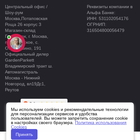
Центральный офис /
Реквизиты компании в
Шоу-рум
Альфа Банке:
Москва,Потаповская
ИНН: 531102054176
Роща 26 корпус 3
ОГРНИП:
Магазин-склад
316504800056479
Грин Парк, г. Москва,
п. Щаповское, с.
Ознобишино, 191
Официальный дилер
GardenParkett
Владимирский тракт ш.
Автомагистраль
Москва - Нижний
Новгород, вл19Дс1,
Реутов
Мы используем cookies и рекомендательные технологии
для персонализации сервисов и удобства
пользователей. Вы можете запретить сохранение cookie
в настройках своего браузера.
Политика использования
Cookies
Принять